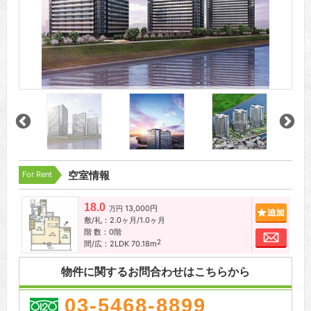
For Rent
空室情報
18.0
13,000円
追加
万円
敷/礼：2.0ヶ月/1.0ヶ月
階 数：0階
お問
2
間/広：2LDK 70.18m
物件に関するお問合わせはこちらから
03-5468-8899