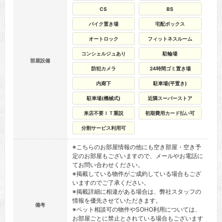
CS
BS
バイク置き場
宅配ボックス
オートロック
フィットネスルーム
コンシェルジュあり
駐輪場
部屋設備
防犯カメラ
24時間ゴミ置き場
内廊下
駐車場(平置き)
駐車場(機械式)
近隣スーパーストア
来店不要ＩＴ重説
初期費用カード払い可
分割サービス利用可
※こちらのお部屋情報の他にも空き部屋・空き予
定のお部屋もございますので、メールやお電話に
てお問い合わせください。
※掲載している物件がご成約している場合もござ
いますのでご了承ください。
※掲載詳細に相違がある場合は、弊社スタッフの
情報を優先させていただきます。
備考
※ペット相談可の物件やSOHO利用については、
お部屋ごとに禁止とされている場合もございます