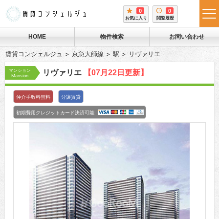
0
0
tog
お気に入り
閲覧履歴
me
HOME
物件検索
お問い合わせ
賃貸コンシェルジュ
京急大師線
駅
リヴァリエ
マンション
リヴァリエ
【07月22日更新】
Mansion
仲介手数料無料
分譲賃貸
初期費用クレジットカード決済可能