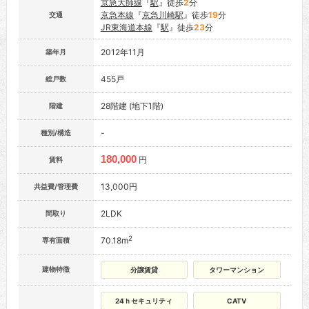
京急大師線
『
駅
』徒歩
2
分
京急本線
『
京急川崎駅
』徒歩
19
分
交通
JR東海道本線
『
駅
』徒歩
23
分
2012年11月
築年月
455戸
総戸数
28階建 (地下1階)
階建
-
種別/構造
180,000
円
賃料
13,000円
共益費/管理費
2LDK
間取り
2
70.18m
専有面積
建物特徴
分譲賃貸
タワーマンション
24ｈセキュリティ
CATV