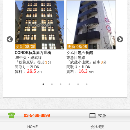
更新 08/09
更新 08/08
更新 0
CONOE秋葉原万世橋
クム目黒五番館
アルテ
JR中央・総武線
東急目黒線
都営浅
『秋葉原駅』徒歩
3
分
『武蔵小山駅』徒歩
3
分
『馬込
間取り：2LDK
間取り：1LDK
間取り
26.5
16.3
賃料：
賃料：
賃料：
万円
万円
03-5468-8899
PC版
HOME
会社概要