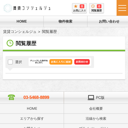
0
0
tog
お気に入り
閲覧履歴
me
HOME
物件検索
お問い合わせ
賃貸コンシェルジュ
閲覧履歴
閲覧履歴
選択
03-5468-8899
PC版
HOME
会社概要
エリアから探す
沿線から検索