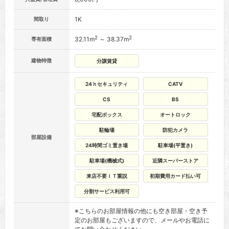
1K
間取り
2
2
32.11m
～ 38.37m
専有面積
建物特徴
分譲賃貸
24ｈセキュリティ
CATV
CS
BS
宅配ボックス
オートロック
駐輪場
防犯カメラ
部屋設備
24時間ゴミ置き場
駐車場(平置き)
駐車場(機械式)
近隣スーパーストア
来店不要ＩＴ重説
初期費用カード払い可
分割サービス利用可
※こちらのお部屋情報の他にも空き部屋・空き予
定のお部屋もございますので、メールやお電話に