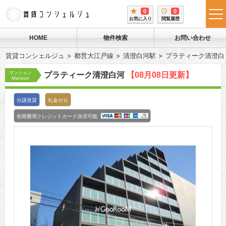
0
0
tog
お気に入り
閲覧履歴
me
HOME
物件検索
お問い合わせ
賃貸コンシェルジュ
都営大江戸線
清澄白河駅
プラティーク清澄白
マンション
プラティーク清澄白河
【08月08日更新】
Mansion
分譲賃貸
礼金ゼロ
初期費用クレジットカード決済可能