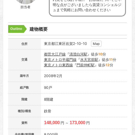
明な点がございましたら賃貸コンシェルジ
担当者
ュまで気軽にお問い合わせください
建物概要
Outline
東京都江東区佐賀2-10-10
Map
住所
都営大江戸線
『
清澄白河駅
』徒歩
10
分
東京メトロ半蔵門線
『
水天宮前駅
』徒歩
11
分
交通
東京メトロ東西線
『
門前仲町駅
』徒歩
12
分
2008年2月
築年月
90戸
総戸数
8階建
階建
鉄骨
種別/構造
148,000
173,000
円 ～
円
賃料
8,000円
共益費/管理費