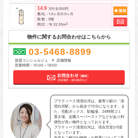
14.9
8,000円
追加
万円
敷/礼：1.0ヶ月/0.0ヶ月
階 数：5階
お問
2
間/広：1K 32.55m
物件に関するお問合わせはこちらから
03-5468-8899
賃貸コンシェルジュ
店舗情報
営業時間：10:00～19:00
プラティーク清澄白河は、最寄り駅の「清
澄白河駅」から徒歩で10分になります。ま
た、宅配ボックス、駐輪場、24時間ゴミ
置き場、近隣スーパーストアなどがあり利
便性が良い物件となっております。
プラティーク清澄白河は、現在空室が5室
となっています。
内見をご検討や物件・お部屋についてご不