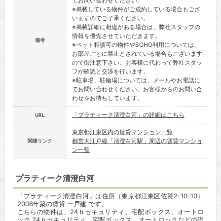
てお問い合わせください。
※掲載している物件がご成約している場合もござ
いますのでご了承ください。
※掲載詳細に相違がある場合は、弊社スタッフの
情報を優先させていただきます。
備考
※ペット相談可の物件やSOHO利用については、
お部屋ごとに禁止とされている場合もございます
ので御注意下さい。お客様に代わって弊社スタッ
フが確認と交渉を行います。
※駐車場、駐輪場については、メールやお電話に
てお問い合わせください。お客様からのお問い合
わせをお待ちしています。
「プラティーク清澄白河」の詳細はこちら
URL
東京都江東区内の賃貸マンション一覧
都営大江戸線「清澄白河駅」周辺の賃貸マンショ
関連リンク
ン一覧
プラティーク清澄白河
「プラティーク清澄白河」は住所（東京都江東区佐賀2-10-10）
2008年築の賃貸 一戸建 です。
こちらの物件は、24ｈセキュリティ、宅配ボックス、オートロ
ック 24ｈセキュリティ、宅配ボックス、オートロックなどの設