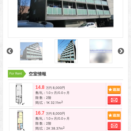
For Rent
空室情報
14.8
8,000円
追加
万円
敷/礼：1.0ヶ月/0.0ヶ月
階 数：2階
お問
2
間/広：1K 32.11m
16.7
8,000円
追加
万円
敷/礼：1.0ヶ月/0.0ヶ月
階 数：2階
お問
2
間/広：2K 38.37m