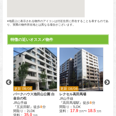
※地図上に表示される物件のアイコンは付近住所に所在することを表すものであ
り、実際の物件所在地とは異なる場合がございます。
特徴の近いオススメ物件
更新 08/08
更新 08/08
更新 0
パークハウス池田山公園 白
レクセル高田馬場
フォレ
金台の杜
JR山手線
東京メ
JR山手線
『高田馬場駅』徒歩
8
分
『赤坂
『五反田駅』徒歩
8
分
間取り：1LDK
間取り
17.9
18.5
間取り：2LDK
賃料：
〜
賃料：
万円
万円
35.0
賃料：
万円