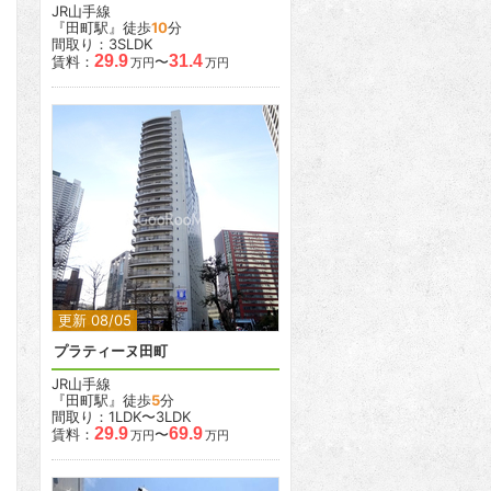
JR山手線
『田町駅』徒歩
10
分
間取り：3SLDK
29.9
31.4
賃料：
〜
万円
万円
2
2
更新 08/05
プラティーヌ田町
JR山手線
『田町駅』徒歩
5
分
間取り：1LDK〜3LDK
29.9
69.9
賃料：
〜
万円
万円