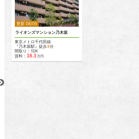
2
更新 08/05
ライオンズマンション乃木坂
東京メトロ千代田線
『乃木坂駅』徒歩
3
分
間取り：1DK
16.3
賃料：
万円
2
2
2
更新 07/31
更新 08/05
更新 07/31
ガーラ・リバーサイド目黒
ローレルアイ目黒大橋ザ・テラス
ステージグランデ
東急目黒線
東急田園都市線
JR山手線
『不動前駅』徒歩
5
分
『池尻大橋駅』徒歩
4
分
『御徒町駅』徒歩
1
間取り：1K
間取り：2DK
間取り：1LDK
11.9
32.0
19.0
賃料：
賃料：
賃料：
万円
万円
万円