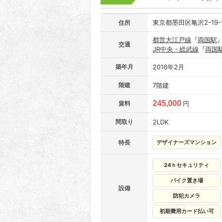
東京都墨田区亀沢2-19-
住所
都営大江戸線
『
両国駅
交通
JR中央・総武線
『
両国
築年月
2016年2月
階建
7階建
245,000
賃料
円
間取り
2LDK
特長
デザイナーズマンション
24ｈセキュリティ
バイク置き場
設備
防犯カメラ
初期費用カード払い可