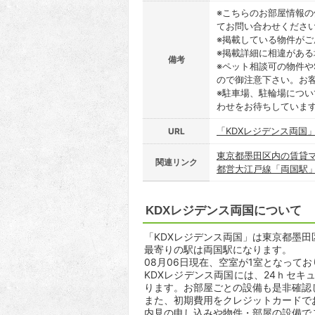
※こちらのお部屋情報
てお問い合わせくださ
※掲載している物件が
※掲載詳細に相違があ
備考
※ペット相談可の物件や
ので御注意下さい。お
※駐車場、駐輪場につ
わせをお待ちしていま
「KDXレジデンス両国
URL
東京都墨田区内の賃貸
関連リンク
都営大江戸線「両国駅
KDXレジデンス両国について
「KDXレジデンス両国」は東京都墨田区
最寄りの駅は両国駅になります。
08月06日現在、空室が1室となって
KDXレジデンス両国には、24ｈセ
ります。お部屋ごとの設備も是非確認
また、初期費用をクレジットカードで
内見の申し込みや物件・部屋の設備で