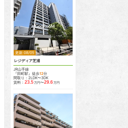
2
2
更新 08/05
レジディア芝浦
JR山手線
『田町駅』徒歩
12
分
間取り：2LDK〜3DK
23.5
29.6
賃料：
〜
万円
万円