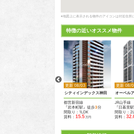
※地図上に表示される物件のアイコンは付近住所
特徴の近いオススメ物件
2
2
2
更新 08/04
更新 08/03
更新 08/0
バースシティ東五反田
シティインデックス神田
オーベル
JR山手線
都営新宿線
JR山手線
『五反田駅』徒歩
5
分
『岩本町駅』徒歩
3
分
『日暮里駅
間取り：2LDK
間取り：1LDK
間取り：2L
.4
33.0
15.5
32.
賃料：
賃料：
賃料：
万円
万円
万円