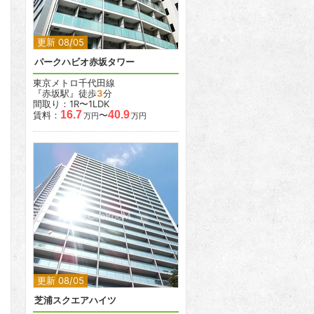
更新 08/05
パークハビオ赤坂タワー
東京メトロ千代田線
『赤坂駅』徒歩
3
分
間取り：1R〜1LDK
16.7
40.9
賃料：
〜
万円
万円
2
2
更新 08/05
芝浦スクエアハイツ