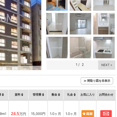
1
/
2
NEXT »
≫ 間取り図を非表示
積
賃料
管理費
敷金
礼金
お気に入り
お問合わせ
お
39m
24.5
15,000円
1.0ヶ月
1.0ヶ月
2
万円