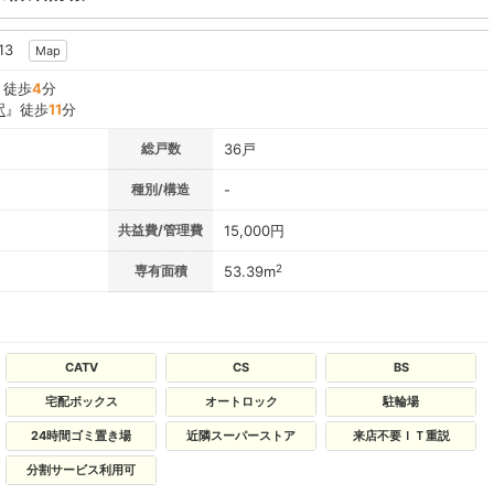
13
Map
』徒歩
4
分
駅
』徒歩
11
分
総戸数
36戸
種別/構造
-
共益費/管理費
15,000円
2
専有面積
53.39m
CATV
CS
BS
宅配ボックス
オートロック
駐輪場
24時間ゴミ置き場
近隣スーパーストア
来店不要ＩＴ重説
分割サービス利用可