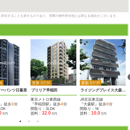
に所在することを表すものであり、実際の物件所在地とは異なる場合がございます。
2
2
2
4
更新 07/31
更新 07/31
アーバンツ日暮里
ブリリア早稲田
ライジングプレイス大森二番館
東京メトロ東西線
JR京浜東北線
』徒歩
3
分
『早稲田駅』徒歩
4
分
『大森駅』徒歩
9
分
DK
間取り：3LDK
間取り：1K
0
32.0
10.0
賃料：
賃料：
万円
万円
万円