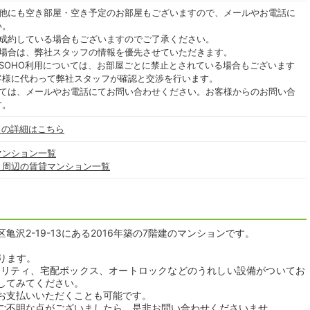
の他にも空き部屋・空き予定のお部屋もございますので、メールやお電話に
い。
ご成約している場合もございますのでご了承ください。
る場合は、弊社スタッフの情報を優先させていただきます。
SOHO利用については、お部屋ごとに禁止とされている場合もございます
客様に代わって弊社スタッフが確認と交渉を行います。
いては、メールやお電話にてお問い合わせください。お客様からのお問い合
す。
」の詳細はこちら
マンション一覧
」周辺の賃貸マンション一覧
亀沢2-19-13にある2016年築の7階建のマンションです。
おります。
キュリティ、宅配ボックス、オートロックなどのうれしい設備がついてお
してみてください。
お支払いいただくことも可能です。
ご不明な点がございましたら、是非お問い合わせくださいませ。