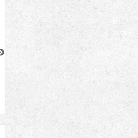
2
2
2
更新 08/04
更新 08/04
更新 08/01
オーベルアーバンツ日暮里
ウィルローズ月島テラス
JR山手線
東京メトロ有楽町線
JR京浜東北線
『日暮里駅』徒歩
3
分
『月島駅』徒歩
3
分
『大森駅』徒歩
4
間取り：2LDK
間取り：1SLDK
間取り：1DK〜2LD
32.0
30.0
15.6
賃料：
賃料：
賃料：
〜
万円
万円
万円