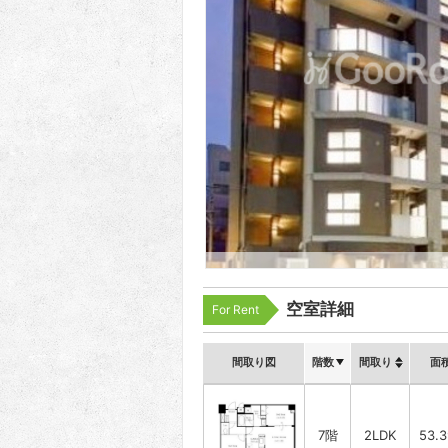
空室詳細
For Rent
間取り図
階数
間取り
面
7階
2LDK
53.