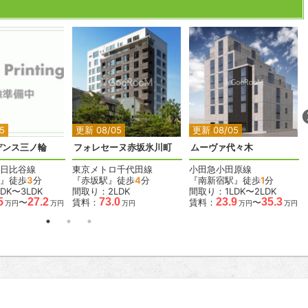
2
2
2
2
2
5
更新 08/05
更新 08/05
デンス三ノ輪
フォレセーヌ赤坂氷川町
ムーヴァ代々木
日比谷線
東京メトロ千代田線
小田急小田原線
』徒歩
3
分
『赤坂駅』徒歩
4
分
『南新宿駅』徒歩
1
分
DK〜3LDK
間取り：2LDK
間取り：1LDK〜2LDK
5
27.2
73.0
23.9
35.3
〜
賃料：
賃料：
〜
万円
万円
万円
万円
万円