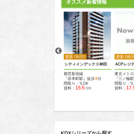
オススメ新着情報
2
2
2
2
更新 08/02
更新 08/03
更新 08/0
HF駒沢公園レジデンスタワー
シティインデックス神田
ACPレジ
東急田園都市線
都営新宿線
東京メトロ
分
『駒沢大学駅』徒歩
2
分
『岩本町駅』徒歩
3
分
『三ノ輪駅
間取り：1R〜1LDK
間取り：1LDK
間取り：1L
.4
11.6
21.2
15.5
17.
賃料：
〜
賃料：
賃料：
万円
万円
万円
万円
KDXシリーズから探す