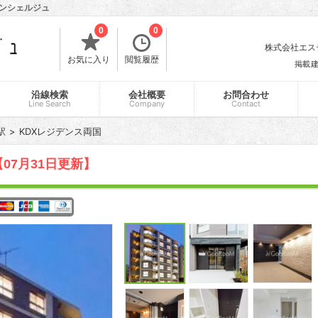
コンシェルジュ
0
0
株式会社エスティ
お気に入り
閲覧履歴
掲載
沿線検索
会社概要
お問合わせ
Line Search
Company
Contact
駅
KDXレジデンス両国
【07月31日更新】