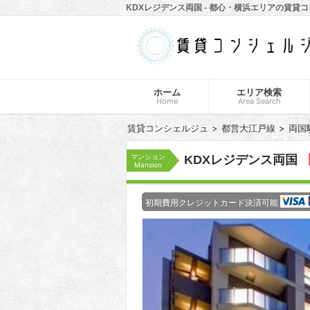
KDXレジデンス両国 - 都心・横浜エリアの賃貸
ホーム
エリア検索
Home
Area Search
賃貸コンシェルジュ
都営大江戸線
両国
マンション
KDXレジデンス両国
Mansion
初期費用クレジットカード決済可能