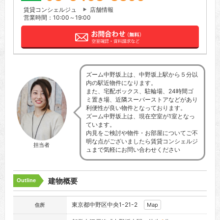
賃貸コンシェルジュ
店舗情報
営業時間：10:00～19:00
ズーム中野坂上は、中野坂上駅から５分以
内の駅近物件になります。
また、宅配ボックス、駐輪場、24時間ゴ
ミ置き場、近隣スーパーストアなどがあり
利便性が良い物件となっております。
ズーム中野坂上は、現在空室が1室となっ
ています。
内見をご検討や物件・お部屋についてご不
明な点がございましたら賃貸コンシェルジ
担当者
ュまで気軽にお問い合わせください
建物概要
Outline
東京都中野区中央1-21-2
Map
住所