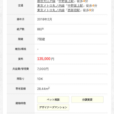
都営大江戸線
『
中野坂上駅
』徒歩
4
分
東京メトロ丸ノ内線
『
中野坂上駅
』徒歩
4
分
交通
東京メトロ丸ノ内線
『
西新宿駅
』徒歩
9
分
2018年2月
築年月
88戸
総戸数
7階建
階建
-
種別/構造
135,000
円
賃料
7,000円
共益費/管理費
1DK
間取り
2
28.44m
専有面積
ペット相談
分譲賃貸
建物特徴
デザイナーズマンション