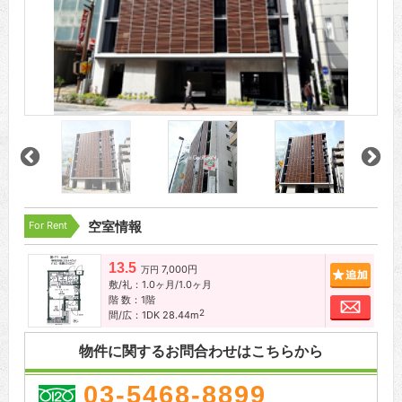
For Rent
空室情報
13.5
7,000円
追加
万円
敷/礼：1.0ヶ月/1.0ヶ月
階 数：1階
お問
2
間/広：1DK 28.44m
物件に関するお問合わせはこちらから
03-5468-8899