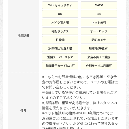
24ｈセキュリティ
CATV
CS
BS
バイク置き場
ネット無料
宅配ボックス
オートロック
部屋設備
駐輪場
防犯カメラ
24時間ゴミ置き場
駐車場(平置き)
近隣スーパーストア
来店不要ＩＴ重説
初期費用カード払い可
分割サービス利用可
※こちらのお部屋情報の他にも空き部屋・空き予
定のお部屋もございますので、メールやお電話に
てお問い合わせください。
※掲載している物件がご成約している場合もござ
いますのでご了承ください。
※掲載詳細に相違がある場合は、弊社スタッフの
情報を優先させていただきます。
備考
※ペット相談可の物件やSOHO利用については、
お部屋ごとに禁止とされている場合もございます
ので御注意下さい。お客様に代わって弊社スタッ
フが確認と交渉を行います。