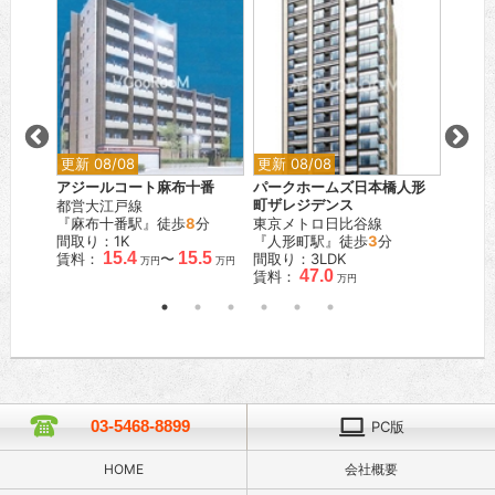
更新 08/08
更新 08/08
更新 0
アジールコート麻布十番
パークホームズ日本橋人形
ベルメ
都営大江戸線
町ザレジデンス
東急大
歩
7
分
『麻布十番駅』徒歩
8
分
東京メトロ日比谷線
『尾山
間取り：1K
『人形町駅』徒歩
3
分
間取り
.0
15.4
15.5
賃料：
〜
間取り：3LDK
賃料：
万円
万円
万円
47.0
賃料：
万円
03-5468-8899
PC版
HOME
会社概要