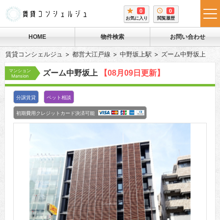
0
0
tog
お気に入り
閲覧履歴
me
HOME
物件検索
お問い合わせ
賃貸コンシェルジュ
都営大江戸線
中野坂上駅
ズーム中野坂上
マンション
ズーム中野坂上
【08月09日更新】
Mansion
分譲賃貸
ペット相談
初期費用クレジットカード決済可能