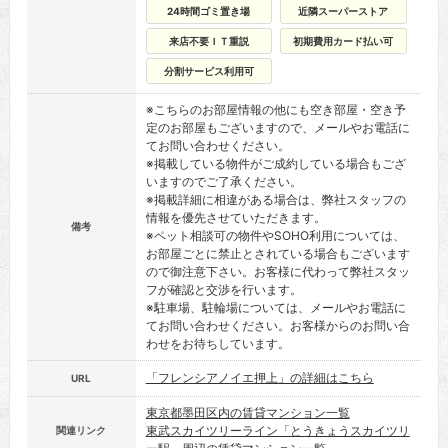
24時間ゴミ置き場
近隣スーパーストア
来店不要ＩＴ重説
初期費用カード払い可
分割サービス利用可
※こちらのお部屋情報の他にも空き部屋・空き予
定のお部屋もございますので、メールやお電話に
てお問い合わせください。
※掲載している物件がご成約している場合もござ
いますのでご了承ください。
※掲載詳細に相違がある場合は、弊社スタッフの
情報を優先させていただきます。
備考
※ペット相談可の物件やSOHO利用については、
お部屋ごとに禁止とされている場合もございます
ので御注意下さい。お客様に代わって弊社スタッ
フが確認と交渉を行います。
※駐車場、駐輪場については、メールやお電話に
てお問い合わせください。お客様からのお問い合
わせをお待ちしています。
「フレンシアノイエ押上」の詳細はこちら
URL
東京都墨田区内の賃貸マンション一覧
東武スカイツリーライン「とうきょうスカイツリ
関連リンク