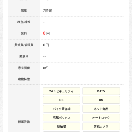
7階建
階建
-
種別/構造
0
円
賃料
0円
共益費/管理費
--
間取り
2
m
専有面積
建物特徴
24ｈセキュリティ
CATV
CS
BS
バイク置き場
ネット無料
宅配ボックス
オートロック
部屋設備
駐輪場
防犯カメラ