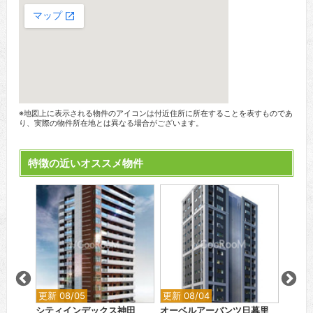
※地図上に表示される物件のアイコンは付近住所に所在することを表すものであ
り、実際の物件所在地とは異なる場合がございます。
特徴の近いオススメ物件
更新 08/05
更新 08/04
更新 0
ウッド
シティインデックス神田
オーベルアーバンツ日暮里
ディー