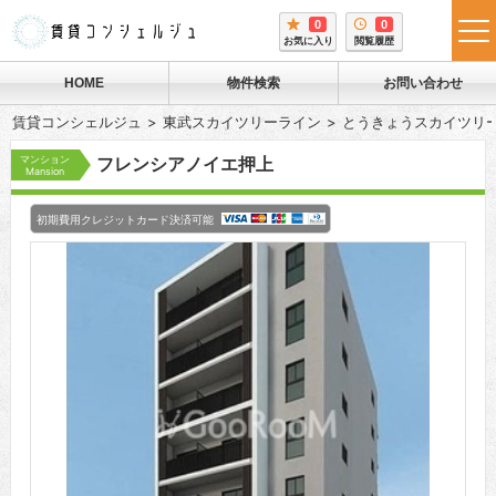
0
0
tog
お気に入り
閲覧履歴
me
HOME
物件検索
お問い合わせ
賃貸コンシェルジュ
東武スカイツリーライン
とうきょうスカイツリ
マンション
フレンシアノイエ押上
Mansion
初期費用クレジットカード決済可能