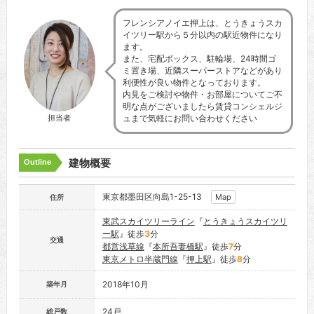
フレンシアノイエ押上は、とうきょうスカ
イツリー駅から５分以内の駅近物件になり
ます。
また、宅配ボックス、駐輪場、24時間ゴ
ミ置き場、近隣スーパーストアなどがあり
利便性が良い物件となっております。
内見をご検討や物件・お部屋についてご不
明な点がございましたら賃貸コンシェルジ
担当者
ュまで気軽にお問い合わせください
建物概要
Outline
東京都墨田区向島1-25-13
Map
住所
東武スカイツリーライン
『
とうきょうスカイツリ
ー駅
』徒歩
3
分
交通
都営浅草線
『
本所吾妻橋駅
』徒歩
7
分
東京メトロ半蔵門線
『
押上駅
』徒歩
8
分
2018年10月
築年月
24戸
総戸数