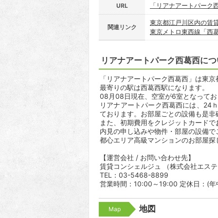
「リアナアートパーク
URL
東京都江戸川区内の賃
関連リンク
東京メトロ東西線「西
リアナアートパーク西葛西につ
「リアナアートパーク西葛西」は東京都
最寄りの駅は西葛西駅になります。
08月08日現在、空室が6室となって
リアナアートパーク西葛西には、24
ております。お部屋ごとの設備も是非
また、初期費用をクレジットカードで
内見の申し込みや物件・部屋の設備で
都心エリア高級マンションのお部屋探
【運営会社 / お問い合わせ先】
賃貸コンシェルジュ （株式会社エス
TEL：03-5468-8899
営業時間：10:00～19:00 定休日：(
地図
Map