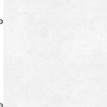
2
2
2
2
2
更新 08/07
更新 08/07
更新 08/07
ワンルーフレジデンス中野
パークアクシス五反田スカイタワー
ブランズ巣鴨三丁
都営大江戸線
JR山手線
JR山手線
『東中野駅』徒歩
11
分
『五反田駅』徒歩
12
分
『巣鴨駅』徒歩
5
間取り：1LDK〜2LDK
間取り：1LDK〜2LDK
間取り：1LDK
18.4
32.3
17.6
52.5
22.0
賃料：
〜
賃料：
〜
賃料：
〜
万円
万円
万円
万円
万円
2
2
2
2
2