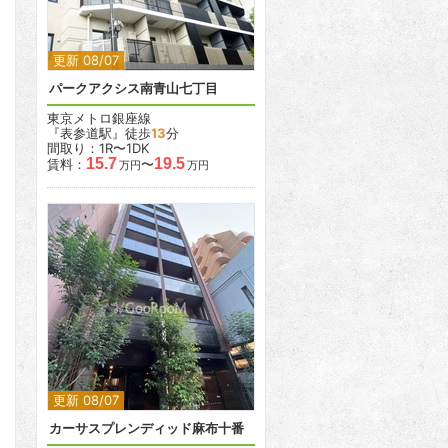
更新 08/07
パークアクシス南青山七丁目
東京メトロ銀座線
『表参道駅』徒歩
13
分
間取り：1R〜1DK
15.7
19.5
賃料：
〜
万円
万円
2
2
更新 08/07
カーサスプレンディッド麻布十番