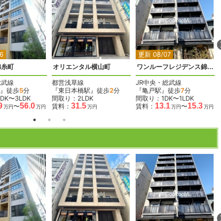
2
2
2
2
2
6
更新 08/07
錦糸町
オリエンタル横山町
ワンルーフレジデンス錦糸町
総武線
都営浅草線
JR中央・総武線
』徒歩
5
分
『東日本橋駅』徒歩
2
分
『亀戸駅』徒歩
7
分
DK〜3LDK
間取り：2LDK
間取り：1DK〜1LDK
9
56.0
31.5
13.1
15.3
〜
賃料：
賃料：
〜
万円
万円
万円
万円
万円
2
2
2
2
2