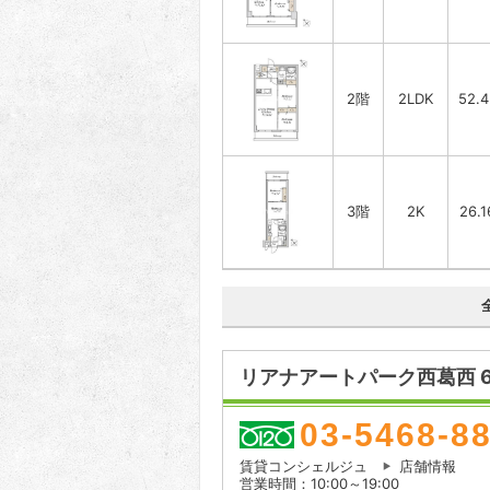
2階
2LDK
52.
3階
2K
26.
リアナアートパーク西葛西 
03-5468-8
賃貸コンシェルジュ
店舗情報
営業時間：10:00～19:00