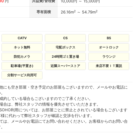
00
円
共益費/管理費
10,000円 ～ 15,000円
2
2
専有面積
26.16m
～ 54.79m
CATV
CS
BS
ネット無料
宅配ボックス
オートロック
防犯カメラ
24時間ゴミ置き場
ラウンジ
駐車場(平置き)
近隣スーパーストア
来店不要ＩＴ重説
分割サービス利用可
の他にも空き部屋・空き予定のお部屋もございますので、メールやお電話に
い。
ご成約している場合もございますのでご了承ください。
る場合は、弊社スタッフの情報を優先させていただきます。
SOHO利用については、お部屋ごとに禁止とされている場合もございます
客様に代わって弊社スタッフが確認と交渉を行います。
いては、メールやお電話にてお問い合わせください。お客様からのお問い合
す。