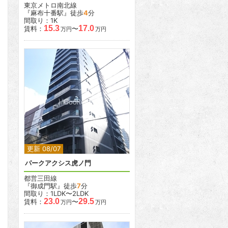
東京メトロ南北線
『麻布十番駅』徒歩
4
分
間取り：1K
15.3
17.0
賃料：
〜
万円
万円
2
2
更新 08/07
パークアクシス虎ノ門
都営三田線
『御成門駅』徒歩
7
分
間取り：1LDK〜2LDK
23.0
29.5
賃料：
〜
万円
万円