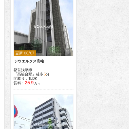
2
更新 08/07
ジウエルクス高輪
都営浅草線
『高輪台駅』徒歩
5
分
間取り：1LDK
25.9
賃料：
万円