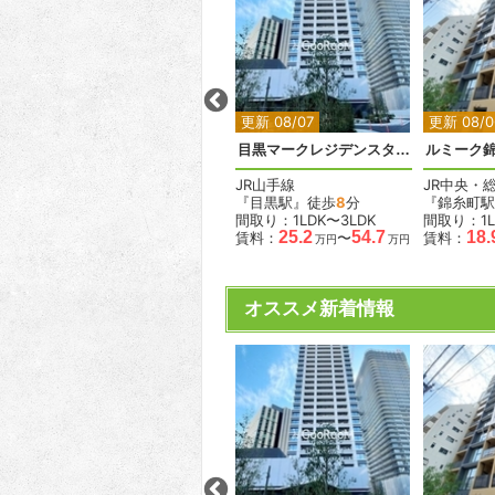
2
2
2
2
2
更新 08/05
更新 08/07
更新 08/0
輪
ムーヴァ代々木
目黒マークレジデンスタワー
ルミーク
小田急小田原線
JR山手線
JR中央・
『南新宿駅』徒歩
1
分
『目黒駅』徒歩
8
分
『錦糸町駅
間取り：1LDK〜2LDK
間取り：1LDK〜3LDK
間取り：1L
.2
23.9
35.3
25.2
54.7
18.
賃料：
〜
賃料：
〜
賃料：
万円
万円
万円
万円
万円
オススメ新着情報
2
2
2
2
2