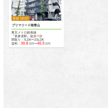
2
2
更新 08/07
プリマリード南青山
東京メトロ銀座線
『表参道駅』徒歩
11
分
間取り：1LDK〜2SLDK
30.8
40.5
賃料：
〜
万円
万円