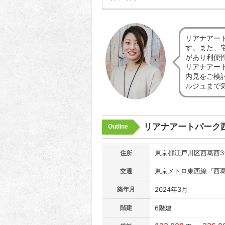
リアナアー
す。また、
があり利便
リアナアー
内見をご検
ルジュまで
リアナアートパーク
Outline
東京都江戸川区西葛西3
住所
東京メトロ東西線
『
西
交通
築年月
2024年3月
階建
6階建