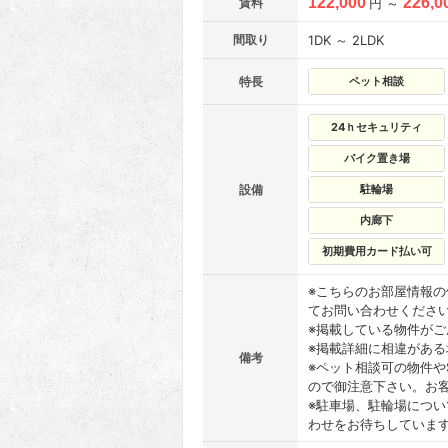
122,000
226,0
賃料
円 ～
間取り
1DK ～ 2LDK
特長
ペット相談
24ｈセキュリティ
バイク置き場
設備
駐輪場
内廊下
初期費用カード払い可
※こちらのお部屋情報
てお問い合わせくださ
※掲載している物件が
※掲載詳細に相違があ
備考
※ペット相談可の物件や
ので御注意下さい。お
※駐車場、駐輪場につ
わせをお待ちしていま