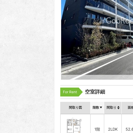
空室詳細
For Rent
間取り図
階数
間取り
面
1階
2LDK
52.