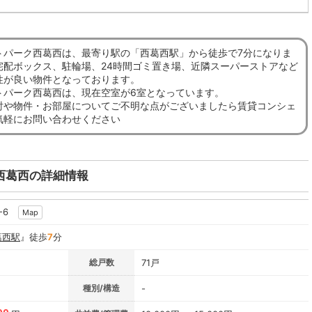
トパーク西葛西は、最寄り駅の「西葛西駅」から徒歩で7分になりま
宅配ボックス、駐輪場、24時間ゴミ置き場、近隣スーパーストアなど
性が良い物件となっております。
トパーク西葛西は、現在空室が6室となっています。
討や物件・お部屋についてご不明な点がございましたら賃貸コンシェ
気軽にお問い合わせください
西葛西の詳細情報
-6
Map
葛西駅
』徒歩
7
分
総戸数
71戸
種別/構造
-