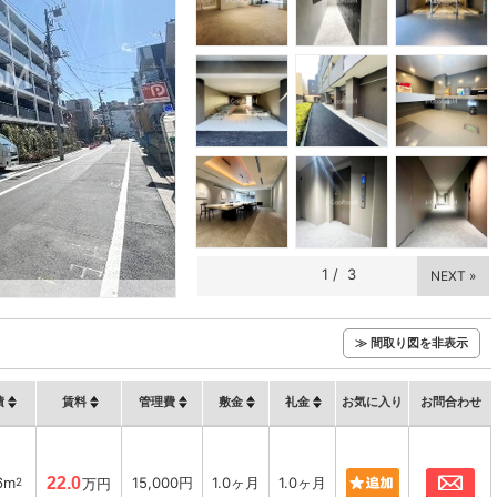
1
/
3
NEXT »
≫ 間取り図を非表示
積
賃料
管理費
敷金
礼金
お気に入り
お問合わせ
お
6m
22.0
15,000円
1.0ヶ月
1.0ヶ月
2
万円