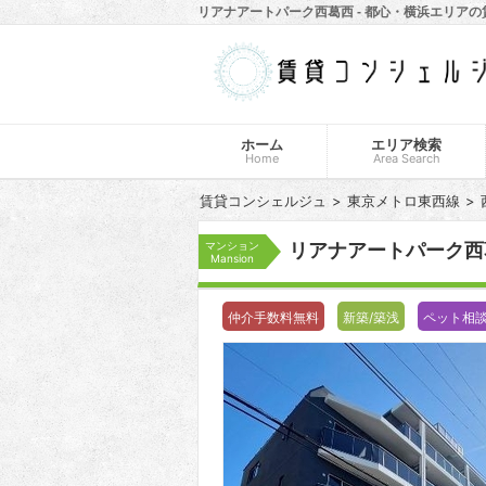
リアナアートパーク西葛西 - 都心・横浜エリア
ホーム
エリア検索
Home
Area Search
賃貸コンシェルジュ
東京メトロ東西線
マンション
リアナアートパーク
Mansion
仲介手数料無料
新築/築浅
ペット相