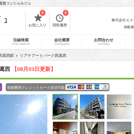
の賃貸コンシェルジュ
0
0
株式会社エスティ
お気に入り
閲覧履歴
掲載建
沿線検索
会社概要
お問合わせ
Line Search
Company
Contact
西葛西駅
リアナアートパーク西葛西
西葛西
【08月03日更新】
談
初期費用クレジットカード決済可能