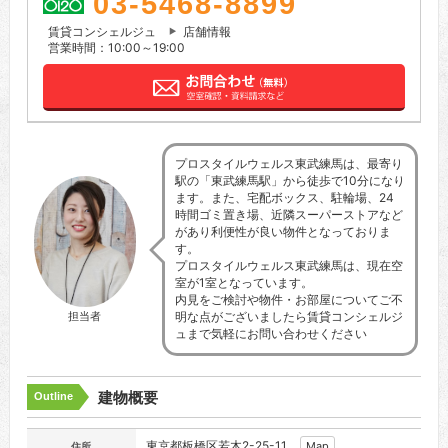
03-5468-8899
賃貸コンシェルジュ
店舗情報
営業時間：10:00～19:00
プロスタイルウェルス東武練馬は、最寄り
駅の「東武練馬駅」から徒歩で10分になり
ます。また、宅配ボックス、駐輪場、24
時間ゴミ置き場、近隣スーパーストアなど
があり利便性が良い物件となっておりま
す。
プロスタイルウェルス東武練馬は、現在空
室が1室となっています。
内見をご検討や物件・お部屋についてご不
担当者
明な点がございましたら賃貸コンシェルジ
ュまで気軽にお問い合わせください
建物概要
Outline
東京都板橋区若木2-25-11
Map
住所