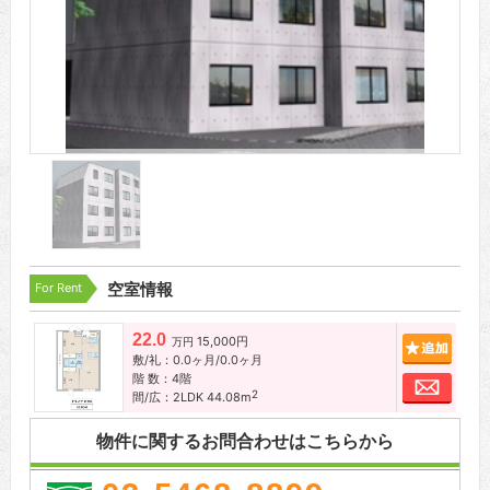
For Rent
空室情報
22.0
15,000円
追加
万円
敷/礼：0.0ヶ月/0.0ヶ月
階 数：4階
お問
2
間/広：2LDK 44.08m
物件に関するお問合わせはこちらから