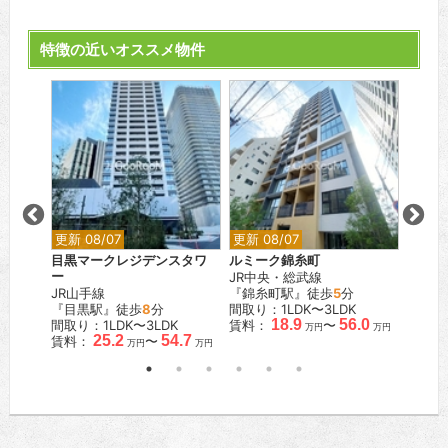
特徴の近いオススメ物件
更新 08/07
更新 08/07
更新 0
目黒マークレジデンスタワ
ルミーク錦糸町
オリエ
ー
JR中央・総武線
都営浅
JR山手線
『錦糸町駅』徒歩
5
分
『東日
K
『目黒駅』徒歩
8
分
間取り：1LDK〜3LDK
間取り
.3
18.9
56.0
間取り：1LDK〜3LDK
賃料：
〜
賃料：
万円
万円
万円
25.2
54.7
賃料：
〜
万円
万円