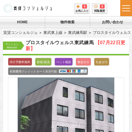
0
0
tog
お気に入り
閲覧履歴
me
HOME
物件検索
お問い合わせ
賃貸コンシェルジュ
東武東上線
東武練馬駅
プロスタイルウェルス
プロスタイルウェルス東武練馬
【07月22日更
マンション
Mansion
新】
仲介手数料無料
新築/築浅
ペット相談
敷金ゼロ
礼金ゼロ
初期費用クレジットカード決済可能