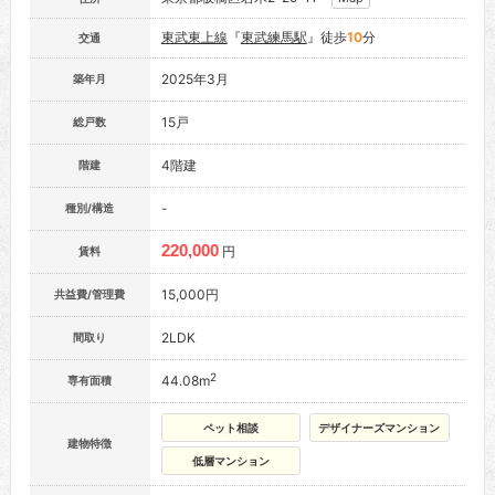
東武東上線
『
東武練馬駅
』徒歩
10
分
交通
2025年3月
築年月
15戸
総戸数
4階建
階建
-
種別/構造
220,000
円
賃料
15,000円
共益費/管理費
2LDK
間取り
2
44.08m
専有面積
ペット相談
デザイナーズマンション
建物特徴
低層マンション