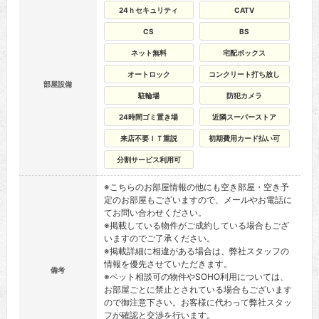
24ｈセキュリティ
CATV
CS
BS
ネット無料
宅配ボックス
オートロック
コンクリート打ち放し
部屋設備
駐輪場
防犯カメラ
24時間ゴミ置き場
近隣スーパーストア
来店不要ＩＴ重説
初期費用カード払い可
分割サービス利用可
※こちらのお部屋情報の他にも空き部屋・空き予
定のお部屋もございますので、メールやお電話に
てお問い合わせください。
※掲載している物件がご成約している場合もござ
いますのでご了承ください。
※掲載詳細に相違がある場合は、弊社スタッフの
情報を優先させていただきます。
備考
※ペット相談可の物件やSOHO利用については、
お部屋ごとに禁止とされている場合もございます
ので御注意下さい。お客様に代わって弊社スタッ
フが確認と交渉を行います。