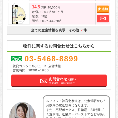
34.5
20,000円
追加
万円
敷/礼：0.0ヶ月/0.0ヶ月
階 数：11階
お問
2
間/広：1LDK 44.07m
全ての空室情報を表示 その他
件
2
物件に関するお問合わせはこちらから
03-5468-8899
賃貸コンシェルジュ
店舗情報
営業時間：10:00～19:00
ルフィット神宮北参道は、北参道駅から５
分以内の駅近物件になります。
また、宅配ボックス、駐輪場、24時間ゴ
ミ置き場、近隣スーパーストアなどがあり