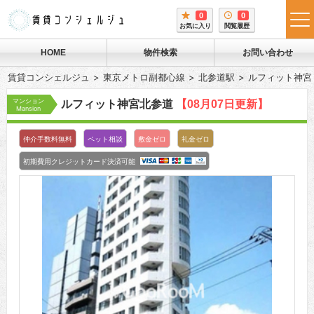
0
0
tog
お気に入り
閲覧履歴
me
HOME
物件検索
お問い合わせ
賃貸コンシェルジュ
東京メトロ副都心線
北参道駅
ルフィット神宮
マンション
ルフィット神宮北参道
【08月07日更新】
Mansion
仲介手数料無料
ペット相談
敷金ゼロ
礼金ゼロ
初期費用クレジットカード決済可能