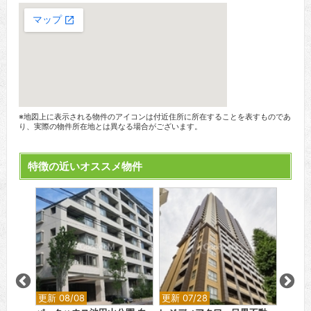
※地図上に表示される物件のアイコンは付近住所に所在することを表すものであ
り、実際の物件所在地とは異なる場合がございます。
特徴の近いオススメ物件
更新 08/08
更新 07/28
更新 0