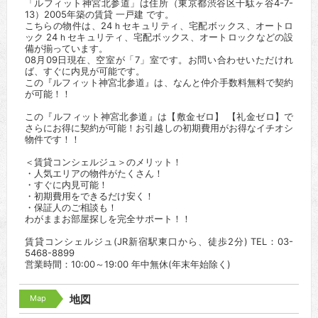
「ルフィット神宮北参道」は住所（東京都渋谷区千駄ヶ谷4-7-
13）2005年築の賃貸 一戸建 です。
こちらの物件は、24ｈセキュリティ、宅配ボックス、オートロ
ック 24ｈセキュリティ、宅配ボックス、オートロックなどの設
備が揃っています。
08月09日現在、空室が「7」室です。お問い合わせいただけれ
ば、すぐに内見が可能です。
この『ルフィット神宮北参道』は、なんと仲介手数料無料で契約
が可能！！
この『ルフィット神宮北参道』は【敷金ゼロ】 【礼金ゼロ】で
さらにお得に契約が可能！お引越しの初期費用がお得なイチオシ
物件です！！
＜賃貸コンシェルジュ＞のメリット！
・人気エリアの物件がたくさん！
・すぐに内見可能！
・初期費用をできるだけ安く！
・保証人のご相談も！
わがままお部屋探しを完全サポート！！
賃貸コンシェルジュ(JR新宿駅東口から、徒歩2分) TEL：03-
5468-8899
営業時間：10:00～19:00 年中無休(年末年始除く)
Map
地図