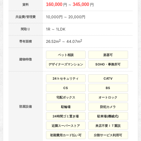
160,000
345,000
円 ～
円
賃料
10,000円 ～ 20,000円
共益費/管理費
1R ～ 1LDK
間取り
2
2
26.52m
～ 44.07m
専有面積
ペット相談
楽器可
建物特徴
デザイナーズマンション
SOHO・事務所可
24ｈセキュリティ
CATV
CS
BS
宅配ボックス
オートロック
部屋設備
駐輪場
防犯カメラ
24時間ゴミ置き場
駐車場(機械式)
近隣スーパーストア
来店不要ＩＴ重説
初期費用カード払い可
分割サービス利用可