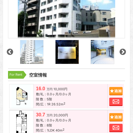
For Rent
空室情報
16.0
10,000円
追加
万円
敷/礼：0.0ヶ月/0.0ヶ月
階 数：5階
お問
2
間/広：1R 26.52m
30.7
20,000円
追加
万円
敷/礼：0.0ヶ月/0.0ヶ月
階 数：8階
お問
2
間/広：1LDK 40m