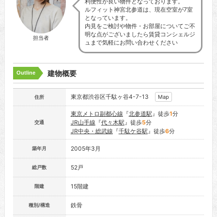
利便性が良い物件となっております。
ルフィット神宮北参道は、現在空室が7室
となっています。
内見をご検討や物件・お部屋についてご不
明な点がございましたら賃貸コンシェルジ
担当者
ュまで気軽にお問い合わせください
建物概要
Outline
東京都渋谷区千駄ヶ谷4-7-13
Map
住所
東京メトロ副都心線
『
北参道駅
』徒歩
1
分
JR山手線
『
代々木駅
』徒歩
5
分
交通
JR中央・総武線
『
千駄ケ谷駅
』徒歩
6
分
2005年3月
築年月
52戸
総戸数
15階建
階建
鉄骨
種別/構造