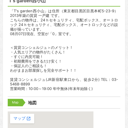
T's garden西小山
「T's garden西小山」は住所（東京都目黒区目黒本町5-23-9）
2013年築の賃貸 一戸建 です。
こちらの物件は、24ｈセキュリティ、宅配ボックス、オートロ
ック 24ｈセキュリティ、宅配ボックス、オートロックなどの設
備が揃っています。
08月07日現在、空室が「0」室です。
＜賃貸コンシェルジュ＞のメリット！
・人気エリアの物件がたくさん！
・すぐに内見可能！
・初期費用をできるだけ安く！
・保証人のご相談も！
わがままお部屋探しを完全サポート！！
賃貸コンシェルジュ(JR新宿駅東口から、徒歩2分) TEL：03-
5468-8899
営業時間：10:00～19:00 年中無休(年末年始除く)
Map
地図