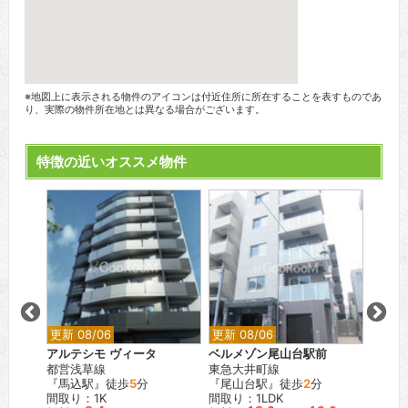
※地図上に表示される物件のアイコンは付近住所に所在することを表すものであ
り、実際の物件所在地とは異なる場合がございます。
特徴の近いオススメ物件
更新 08/06
更新 08/06
更新 0
目
アルテシモ ヴィータ
ベルメゾン尾山台駅前
ウィル
都営浅草線
東急大井町線
東京メ
『馬込駅』徒歩
5
分
『尾山台駅』徒歩
2
分
『月島
間取り：1K
間取り：1LDK
間取り：