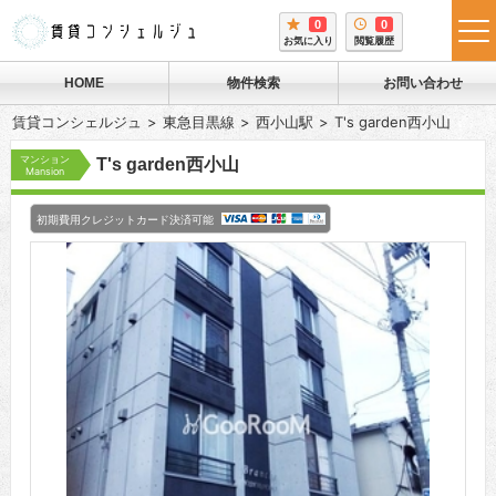
0
0
tog
お気に入り
閲覧履歴
me
HOME
物件検索
お問い合わせ
賃貸コンシェルジュ
東急目黒線
西小山駅
T's garden西小山
マンション
T's garden西小山
Mansion
初期費用クレジットカード決済可能