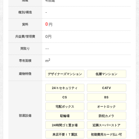
4階建
階建
-
種別/構造
0
円
賃料
0円
共益費/管理費
--
間取り
2
m
専有面積
建物特徴
デザイナーズマンション
低層マンション
24ｈセキュリティ
CATV
CS
BS
宅配ボックス
オートロック
部屋設備
駐輪場
防犯カメラ
24時間ゴミ置き場
近隣スーパーストア
来店不要ＩＴ重説
初期費用カード払い可