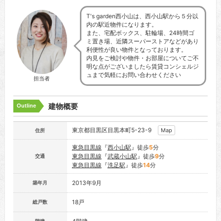
T's garden西小山は、西小山駅から５分以
内の駅近物件になります。
また、宅配ボックス、駐輪場、24時間ゴ
ミ置き場、近隣スーパーストアなどがあり
利便性が良い物件となっております。
内見をご検討や物件・お部屋についてご不
明な点がございましたら賃貸コンシェルジ
ュまで気軽にお問い合わせください
担当者
建物概要
Outline
東京都目黒区目黒本町5-23-9
Map
住所
東急目黒線
『
西小山駅
』徒歩
5
分
東急目黒線
『
武蔵小山駅
』徒歩
9
分
交通
東急目黒線
『
洗足駅
』徒歩
14
分
2013年9月
築年月
18戸
総戸数