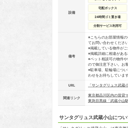
宅配ボックス
設備
24時間ゴミ置き場
分割サービス利用可
※こちらのお部屋情報
てお問い合わせくださ
※掲載している物件が
※掲載詳細に相違があ
備考
※ペット相談可の物件や
ので御注意下さい。お
※駐車場、駐輪場につ
わせをお待ちしていま
「サンタグリュス武蔵
URL
東京都品川区内の賃貸
関連リンク
東急目黒線「武蔵小山
サンタグリュス武蔵小山につい