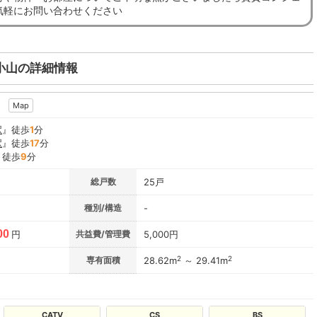
気軽にお問い合わせください
小山の詳細情報
2
Map
駅
』徒歩
1
分
駅
』徒歩
17
分
』徒歩
9
分
総戸数
25戸
種別/構造
-
00
円
共益費/管理費
5,000円
2
2
専有面積
28.62m
～ 29.41m
CATV
CS
BS