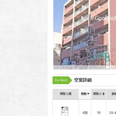
空室詳細
For Rent
間取り図
階数
間取り
面
4階
1R
29.