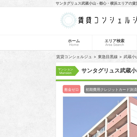
サンタグリュス武蔵小山 - 都心・横浜エリアの
ホーム
エリア検索
Home
Area Search
賃貸コンシェルジュ
東急目黒線
武蔵小
マンション
サンタグリュス武蔵小
Mansion
敷金ゼロ
初期費用クレジットカード決済