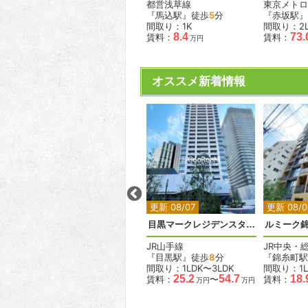
東急多摩川線
都営浅草線
東京メトロ
『下丸子駅』徒歩
10
分
『馬込駅』徒歩
5
分
『赤坂駅』
間取り：1LDK
間取り：1K
間取り：2L
15.0
8.4
73.
賃料：
賃料：
賃料：
万円
万円
オススメ新着情報
2
2
2
2
2
更新 08/06
更新 08/07
更新 08/0
ベルメゾン尾山台駅前
目黒マークレジデンスタワー
ルミーク
東急大井町線
JR山手線
JR中央・
『尾山台駅』徒歩
2
分
『目黒駅』徒歩
8
分
『錦糸町駅
間取り：1LDK
間取り：1LDK〜3LDK
間取り：1L
.6
18.0
19.0
25.2
54.7
18.
賃料：
〜
賃料：
〜
賃料：
万円
万円
万円
万円
万円