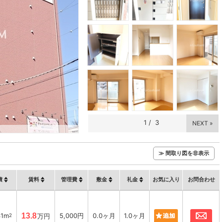
1
/
3
NEXT »
≫ 間取り図を非表示
積
賃料
管理費
敷金
礼金
お気に入り
お問合わせ
お
41m
13.8
5,000円
0.0ヶ月
1.0ヶ月
2
万円