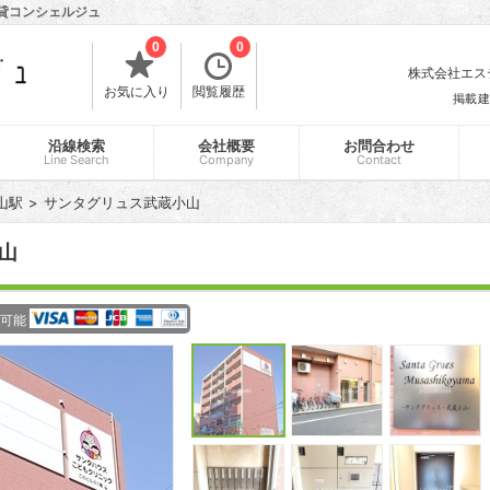
賃貸コンシェルジュ
0
0
株式会社エスティ
お気に入り
閲覧履歴
掲載建
沿線検索
会社概要
お問合わせ
Line Search
Company
Contact
山駅
サンタグリュス武蔵小山
山
可能