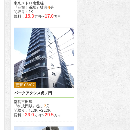
東京メトロ南北線
『麻布十番駅』徒歩
4
分
間取り：1K
15.3
17.0
賃料：
〜
万円
万円
2
2
更新 08/07
パークアクシス虎ノ門
都営三田線
『御成門駅』徒歩
7
分
間取り：1LDK〜2LDK
23.0
29.5
賃料：
〜
万円
万円