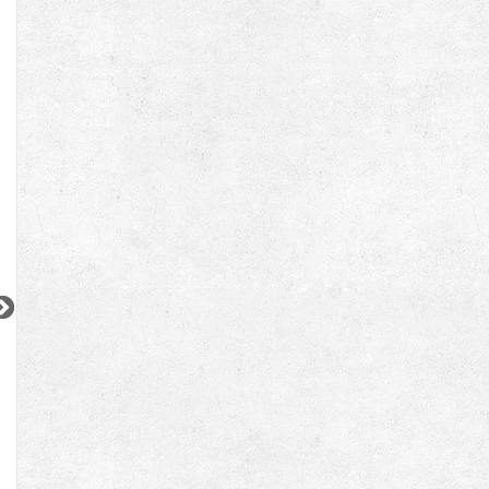
東急東横線
東急目黒線
JR京浜東北線
『武蔵小杉駅』徒歩
8
分
『武蔵小山駅』徒歩
6
分
『大井町駅』徒歩
1
間取り：1K
間取り：1LDK
間取り：2LDK
9.4
12.9
14.8
27.8
賃料：
〜
賃料：
賃料：
万円
万円
万円
万円
2
2
2
2
2
更新 08/07
更新 08/07
更新 08/07
ワンルーフレジデンス中野
パークアクシス五反田スカイタワー
ブランズ巣鴨三丁
都営大江戸線
JR山手線
JR山手線
『東中野駅』徒歩
11
分
『五反田駅』徒歩
12
分
『巣鴨駅』徒歩
5
間取り：1LDK〜2LDK
間取り：1LDK〜2LDK
間取り：1LDK
18.4
32.3
17.6
52.5
22.0
賃料：
〜
賃料：
〜
賃料：
〜
万円
万円
万円
万円
万円