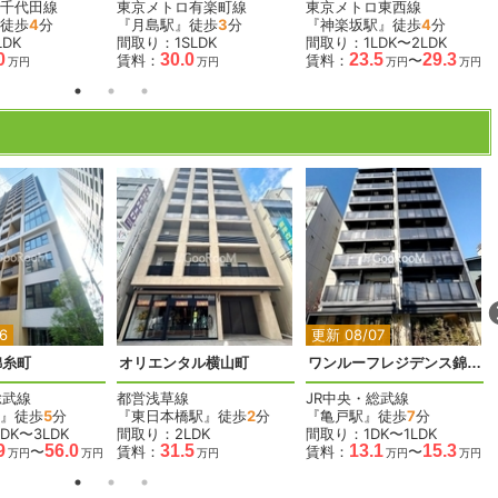
千代田線
東京メトロ有楽町線
東京メトロ東西線
徒歩
4
分
『月島駅』徒歩
3
分
『神楽坂駅』徒歩
4
分
DK
間取り：1SLDK
間取り：1LDK〜2LDK
0
30.0
23.5
29.3
賃料：
賃料：
〜
万円
万円
万円
万円
2
2
2
2
2
6
更新 08/07
錦糸町
オリエンタル横山町
ワンルーフレジデンス錦糸町
総武線
都営浅草線
JR中央・総武線
』徒歩
5
分
『東日本橋駅』徒歩
2
分
『亀戸駅』徒歩
7
分
DK〜3LDK
間取り：2LDK
間取り：1DK〜1LDK
9
56.0
31.5
13.1
15.3
〜
賃料：
賃料：
〜
万円
万円
万円
万円
万円