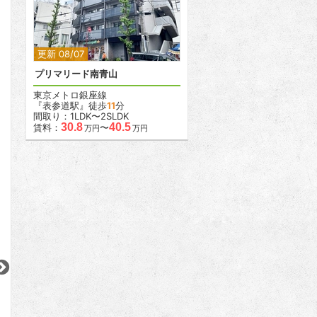
2
2
更新 08/07
プリマリード南青山
東京メトロ銀座線
『表参道駅』徒歩
11
分
間取り：1LDK〜2SLDK
30.8
40.5
賃料：
〜
万円
万円
2
2
2
2
更新 08/03
更新 07/26
更新 08/06
カスタリア武蔵小杉
レジデンシャルスター武蔵小山
シティハウス南品