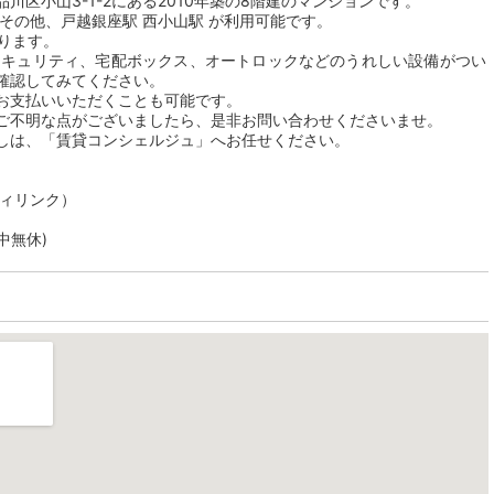
区小山3-1-2にある2010年築の8階建のマンションです。
その他、戸越銀座駅 西小山駅 が利用可能です。
おります。
セキュリティ、宅配ボックス、オートロックなどのうれしい設備がつい
確認してみてください。
お支払いいただくことも可能です。
ご不明な点がございましたら、是非お問い合わせくださいませ。
しは、「賃貸コンシェルジュ」へお任せください。
ティリンク）
年中無休)