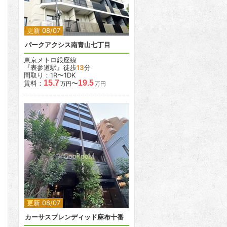
更新 08/07
パークアクシス南青山七丁目
東京メトロ銀座線
『表参道駅』徒歩
13
分
間取り：1R〜1DK
15.7
19.5
賃料：
〜
万円
万円
2
2
更新 08/07
カーサスプレンディッド麻布十番