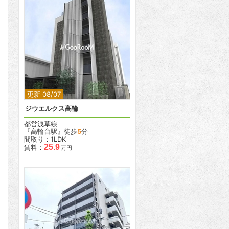
2
更新 08/07
ジウエルクス高輪
都営浅草線
『高輪台駅』徒歩
5
分
間取り：1LDK
25.9
賃料：
万円