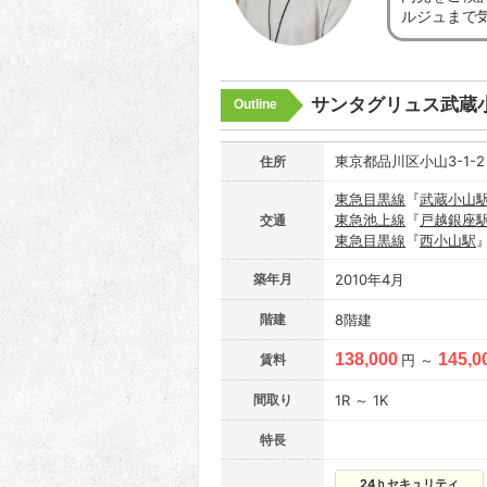
ルジュまで
サンタグリュス武蔵
Outline
東京都品川区小山3-1-
住所
東急目黒線
『
武蔵小山
東急池上線
『
戸越銀座
交通
東急目黒線
『
西小山駅
築年月
2010年4月
階建
8階建
138,000
145,0
賃料
円 ～
間取り
1R ～ 1K
特長
24ｈセキュリティ