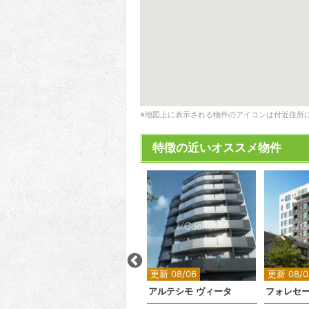
※地図上に表示される物件のアイコンは付近住所
特徴の近いオススメ物件
2
2
更新 08/05
更新 08/06
更新 08/0
クレイシア下丸子
アルテシモ ヴィータ
フォレセ