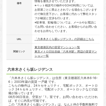
情報を優先させていただきます。
備考
※ペット相談可の物件やSOHO利用については、
お部屋ごとに禁止とされている場合もございます
ので御注意下さい。お客様に代わって弊社スタッ
フが確認と交渉を行います。
※駐車場、駐輪場については、メールやお電話に
てお問い合わせください。お客様からのお問い合
わせをお待ちしています。
「六本木さくら坂レジデンス」の詳細はこちら
URL
東京都港区内の賃貸マンション一覧
東京メトロ日比谷線「六本木駅」周辺の賃貸マン
関連リンク
ション一覧
六本木さくら坂レジデンス
「六本木さくら坂レジデンス」は住所（東京都港区六本木6-16-
6 ）2003年築の賃貸 一戸建 です。
こちらの物件は、24ｈセキュリティ、宅配ボックス、オートロ
ック 24ｈセキュリティ、宅配ボックス、オートロックなどの設
備が揃っています。
08月06日現在、空室が「1」室です。お問い合わせいただけれ
ば、すぐに内見が可能です。
この『六本木さくら坂レジデンス』は、なんと仲介手数料無料で