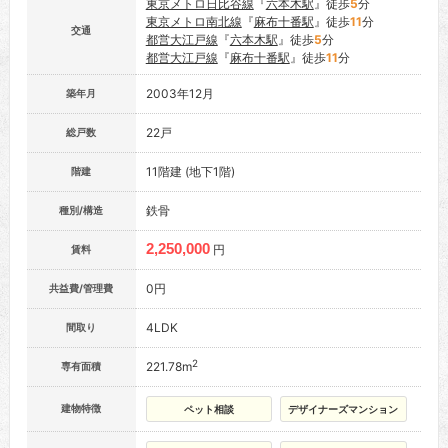
東京メトロ日比谷線
『
六本木駅
』徒歩
5
分
東京メトロ南北線
『
麻布十番駅
』徒歩
11
分
交通
都営大江戸線
『
六本木駅
』徒歩
5
分
都営大江戸線
『
麻布十番駅
』徒歩
11
分
2003年12月
築年月
22戸
総戸数
11階建 (地下1階)
階建
鉄骨
種別/構造
2,250,000
円
賃料
0円
共益費/管理費
4LDK
間取り
2
221.78m
専有面積
建物特徴
ペット相談
デザイナーズマンション