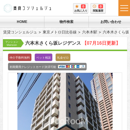
0
0
tog
お気に入り
閲覧履歴
me
HOME
物件検索
お問い合わせ
賃貸コンシェルジュ
東京メトロ日比谷線
六本木駅
六本木さくら坂
マンション
六本木さくら坂レジデンス
【07月16日更新】
Mansion
仲介手数料無料
ペット相談
礼金ゼロ
初期費用クレジットカード決済可能