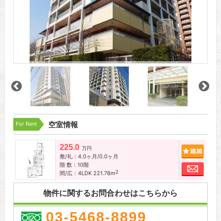
For Rent
空室情報
225.0
追加
万円
敷/礼：4.0ヶ月/0.0ヶ月
階 数：10階
お問
2
間/広：4LDK 221.78m
物件に関するお問合わせはこちらから
03-5468-8899