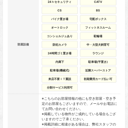
24ｈセキュリティ
CATV
CS
BS
バイク置き場
宅配ボックス
オートロック
フィットネスルーム
コンシェルジュあり
駐輪場
部屋設備
防犯カメラ
中・大型犬飼育可
24時間ゴミ置き場
ラウンジ
内廊下
駐車場(平置き)
駐車場(機械式)
近隣スーパーストア
来店不要ＩＴ重説
初期費用カード払い可
分割サービス利用可
※こちらのお部屋情報の他にも空き部屋・空き予
定のお部屋もございますので、メールやお電話に
てお問い合わせください。
※掲載している物件がご成約している場合もござ
いますのでご了承ください。
※掲載詳細に相違がある場合は、弊社スタッフの