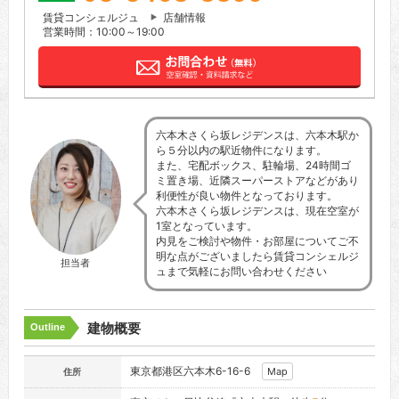
賃貸コンシェルジュ
店舗情報
営業時間：10:00～19:00
六本木さくら坂レジデンスは、六本木駅か
ら５分以内の駅近物件になります。
また、宅配ボックス、駐輪場、24時間ゴ
ミ置き場、近隣スーパーストアなどがあり
利便性が良い物件となっております。
六本木さくら坂レジデンスは、現在空室が
1室となっています。
内見をご検討や物件・お部屋についてご不
明な点がございましたら賃貸コンシェルジ
担当者
ュまで気軽にお問い合わせください
建物概要
Outline
東京都港区六本木6-16-6
Map
住所