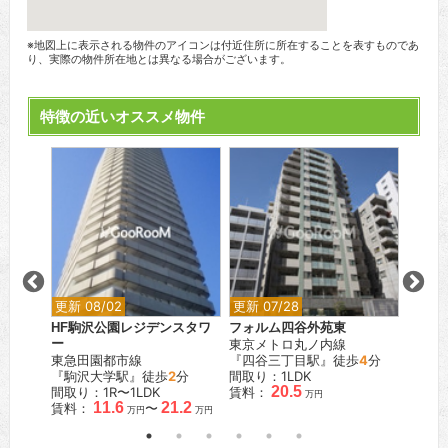
※地図上に表示される物件のアイコンは付近住所に所在することを表すものであ
り、実際の物件所在地とは異なる場合がございます。
特徴の近いオススメ物件
更新 08/02
更新 07/28
更新 0
HF駒沢公園レジデンスタワ
フォルム四谷外苑東
ブラン
ー
東京メトロ丸ノ内線
JR山
分
東急田園都市線
『四谷三丁目駅』徒歩
4
分
『駒込
『駒沢大学駅』徒歩
2
分
間取り：1LDK
間取り
.0
20.5
間取り：1R〜1LDK
賃料：
賃料：
万円
万円
11.6
21.2
賃料：
〜
万円
万円