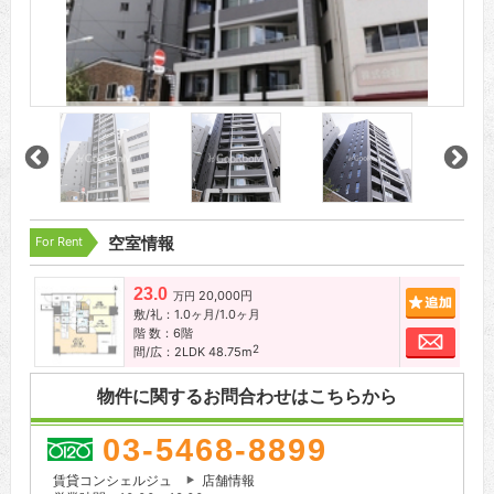
For Rent
空室情報
23.0
20,000円
追加
万円
敷/礼：1.0ヶ月/1.0ヶ月
階 数：6階
お問
2
間/広：2LDK 48.75m
物件に関するお問合わせはこちらから
03-5468-8899
賃貸コンシェルジュ
店舗情報