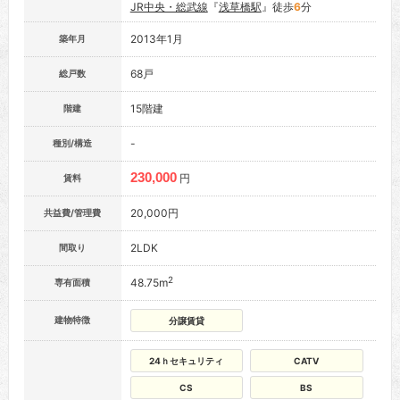
JR中央・総武線
『
浅草橋駅
』徒歩
6
分
2013年1月
築年月
68戸
総戸数
15階建
階建
-
種別/構造
230,000
円
賃料
20,000円
共益費/管理費
2LDK
間取り
2
48.75m
専有面積
建物特徴
分譲賃貸
24ｈセキュリティ
CATV
CS
BS