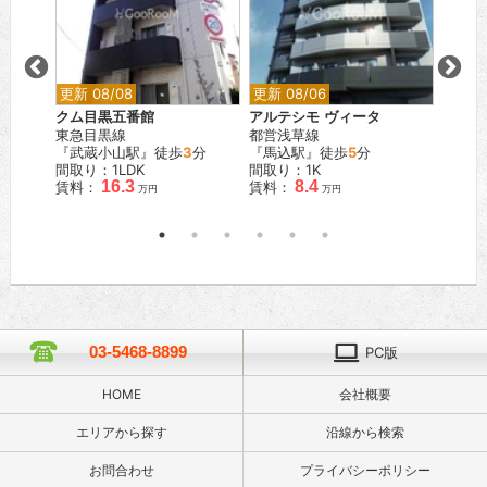
更新 08/08
更新 08/06
更新 0
クム目黒五番館
アルテシモ ヴィータ
ベルメ
東急目黒線
都営浅草線
東急大
歩
5
分
『武蔵小山駅』徒歩
3
分
『馬込駅』徒歩
5
分
『尾山
K
間取り：1LDK
間取り：1K
間取り
.5
16.3
8.4
賃料：
賃料：
賃料：
万円
万円
万円
03-5468-8899
PC版
HOME
会社概要
エリアから探す
沿線から検索
お問合わせ
プライバシーポリシー