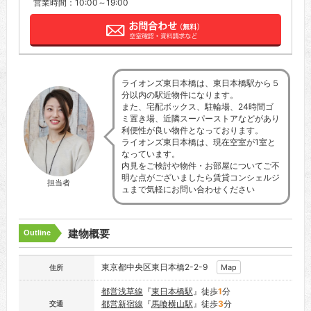
営業時間：10:00～19:00
ライオンズ東日本橋は、東日本橋駅から５
分以内の駅近物件になります。
また、宅配ボックス、駐輪場、24時間ゴ
ミ置き場、近隣スーパーストアなどがあり
利便性が良い物件となっております。
ライオンズ東日本橋は、現在空室が1室と
なっています。
内見をご検討や物件・お部屋についてご不
明な点がございましたら賃貸コンシェルジ
担当者
ュまで気軽にお問い合わせください
建物概要
Outline
東京都中央区東日本橋2-2-9
Map
住所
都営浅草線
『
東日本橋駅
』徒歩
1
分
都営新宿線
『
馬喰横山駅
』徒歩
3
分
交通