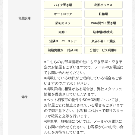
バイク置き場
宅配ボックス
オートロック
駐輪場
部屋設備
防犯カメラ
24時間ゴミ置き場
内廊下
駐車場(機械式)
近隣スーパーストア
来店不要ＩＴ重説
初期費用カード払い可
分割サービス利用可
※こちらのお部屋情報の他にも空き部屋・空き予
定のお部屋もございますので、メールやお電話に
てお問い合わせください。
※掲載している物件がご成約している場合もござ
いますのでご了承ください。
※掲載詳細に相違がある場合は、弊社スタッフの
情報を優先させていただきます。
備考
※ペット相談可の物件やSOHO利用については、
お部屋ごとに禁止とされている場合もございます
ので御注意下さい。お客様に代わって弊社スタッ
フが確認と交渉を行います。
※駐車場、駐輪場については、メールやお電話に
てお問い合わせください。お客様からのお問い合
わせをお待ちしています。