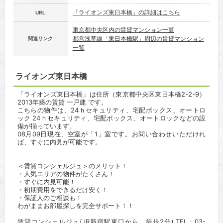
「ライオンズ東日本橋」の詳細はこちら
URL
東京都中央区内の賃貸マンション一覧
都営浅草線「東日本橋駅」周辺の賃貸マンション
関連リンク
一覧
ライオンズ東日本橋
「ライオンズ東日本橋」は住所（東京都中央区東日本橋2-2-9）
2013年築の賃貸 一戸建 です。
こちらの物件は、24ｈセキュリティ、宅配ボックス、オートロ
ック 24ｈセキュリティ、宅配ボックス、オートロックなどの設
備が揃っています。
08月09日現在、空室が「1」室です。お問い合わせいただけれ
ば、すぐに内見が可能です。
＜賃貸コンシェルジュ＞のメリット！
・人気エリアの物件がたくさん！
・すぐに内見可能！
・初期費用をできるだけ安く！
・保証人のご相談も！
わがままお部屋探しを完全サポート！！
賃貸コンシェルジュ(JR新宿駅東口から、徒歩2分) TEL：03-