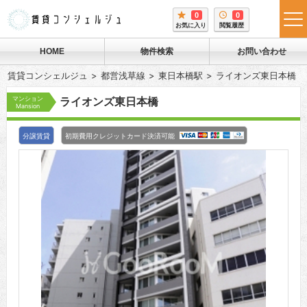
0
0
tog
お気に入り
閲覧履歴
me
HOME
物件検索
お問い合わせ
賃貸コンシェルジュ
都営浅草線
東日本橋駅
ライオンズ東日本橋
マンション
ライオンズ東日本橋
Mansion
分譲賃貸
初期費用クレジットカード決済可能