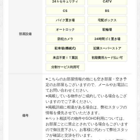
24ｈセキュリティ
CATV
CS
BS
バイク置き場
宅配ボックス
オートロック
駐輪場
部屋設備
防犯カメラ
24時間ゴミ置き場
駐車場(機械式)
近隣スーパーストア
来店不要ＩＴ重説
初期費用カード払い可
分割サービス利用可
※こちらのお部屋情報の他にも空き部屋・空き予
定のお部屋もございますので、メールやお電話に
てお問い合わせください。
※掲載している物件がご成約している場合もござ
いますのでご了承ください。
※掲載詳細に相違がある場合は、弊社スタッフの
情報を優先させていただきます。
備考
※ペット相談可の物件やSOHO利用については、
お部屋ごとに禁止とされている場合もございます
ので御注意下さい。お客様に代わって弊社スタッ
フが確認と交渉を行います。