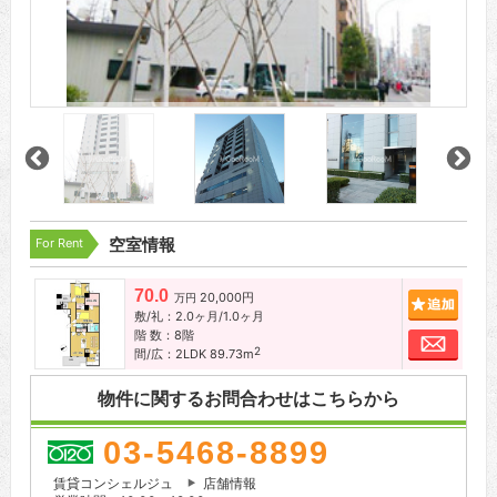
For Rent
空室情報
70.0
20,000円
追加
万円
敷/礼：2.0ヶ月/1.0ヶ月
階 数：8階
お問
2
間/広：2LDK 89.73m
物件に関するお問合わせはこちらから
03-5468-8899
賃貸コンシェルジュ
店舗情報