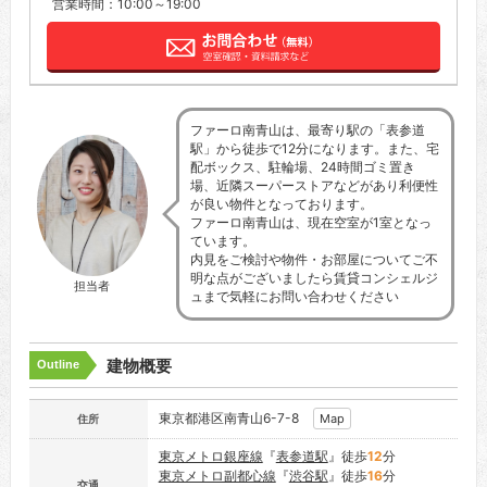
営業時間：10:00～19:00
ファーロ南青山は、最寄り駅の「表参道
駅」から徒歩で12分になります。また、宅
配ボックス、駐輪場、24時間ゴミ置き
場、近隣スーパーストアなどがあり利便性
が良い物件となっております。
ファーロ南青山は、現在空室が1室となっ
ています。
内見をご検討や物件・お部屋についてご不
明な点がございましたら賃貸コンシェルジ
担当者
ュまで気軽にお問い合わせください
建物概要
Outline
東京都港区南青山6-7-8
Map
住所
東京メトロ銀座線
『
表参道駅
』徒歩
12
分
東京メトロ副都心線
『
渋谷駅
』徒歩
16
分
交通