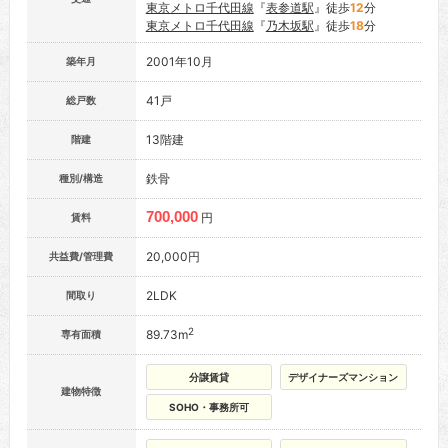
東京メトロ千代田線
『
表参道駅
』徒歩
12
分
東京メトロ千代田線
『
乃木坂駅
』徒歩
18
分
2001年10月
築年月
41戸
総戸数
13階建
階建
鉄骨
種別/構造
700,000
円
賃料
20,000円
共益費/管理費
2LDK
間取り
2
89.73m
専有面積
分譲賃貸
デザイナーズマンション
建物特徴
SOHO・事務所可