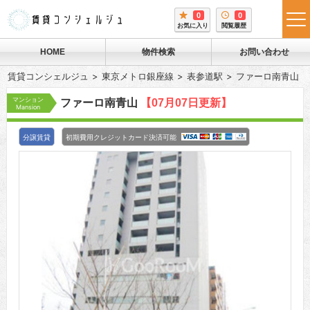
0
0
tog
お気に入り
閲覧履歴
me
HOME
物件検索
お問い合わせ
賃貸コンシェルジュ
東京メトロ銀座線
表参道駅
ファーロ南青山
マンション
ファーロ南青山
【07月07日更新】
Mansion
分譲賃貸
初期費用クレジットカード決済可能