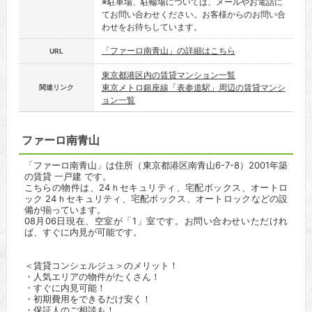
※駐車場、駐輪場については、メールやお電話に
てお問い合わせください。お客様からのお問い合
わせをお待ちしています。
「ファーロ南青山」の詳細はこちら
URL
東京都港区内の賃貸マンション一覧
東京メトロ銀座線「表参道駅」周辺の賃貸マンシ
関連リンク
ョン一覧
ファーロ南青山
「ファーロ南青山」は住所（東京都港区南青山6-7-8）2001年築
の賃貸 一戸建 です。
こちらの物件は、24ｈセキュリティ、宅配ボックス、オートロ
ック 24ｈセキュリティ、宅配ボックス、オートロックなどの設
備が揃っています。
08月06日現在、空室が「1」室です。お問い合わせいただけれ
ば、すぐに内見が可能です。
＜賃貸コンシェルジュ＞のメリット！
・人気エリアの物件がたくさん！
・すぐに内見可能！
・初期費用をできるだけ安く！
・保証人のご相談も！