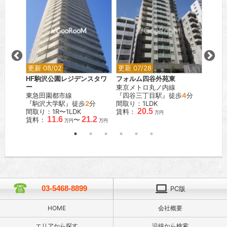
更新 08/02
更新 07/28
更新 0
青山
HF駒沢公園レジデンスタワ
フォルム四谷外苑東
D’ク
ー
東京メトロ丸ノ内線
東急目
分
東急田園都市線
『四谷三丁目駅』徒歩
4
分
『西小
『駒沢大学駅』徒歩
2
分
間取り：1LDK
間取り
20.5
間取り：1R〜1LDK
賃料：
賃料：
万円
11.6
21.2
賃料：
〜
万円
万円
03-5468-8899
PC版
HOME
会社概要
エリアから探す
沿線から検索