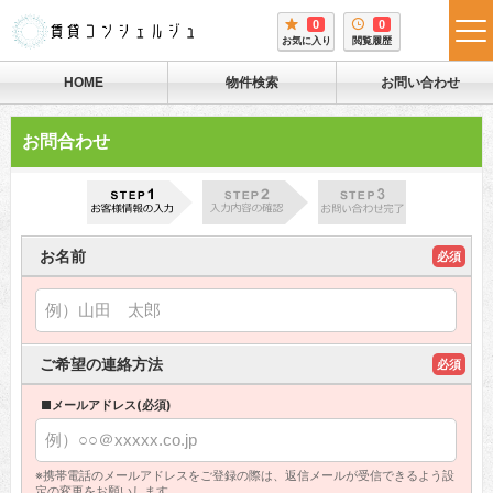
0
0
tog
お気に入り
閲覧履歴
me
HOME
物件検索
お問い合わせ
お問合わせ
お名前
必須
ご希望の連絡方法
必須
■メールアドレス(必須)
※携帯電話のメールアドレスをご登録の際は、返信メールが受信できるよう設
定の変更をお願いします。