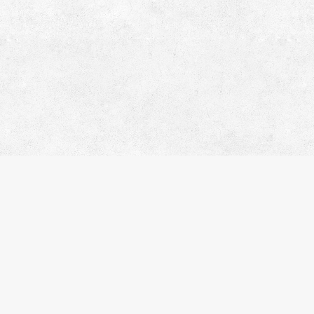
サ
会
お
プ
株式会社エスティリンク
閲
お
東京都渋谷区渋谷2-19-20 VORT
物
渋谷宮益坂Ⅱ10階