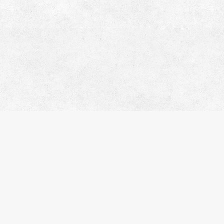
イトマップ
人気のエリア
人気の駅
社概要
江東区
錦糸町
問合わせ
台東区
住吉
ライバシーポリシー
港区
渋谷
覧履歴
品川区
木場
気に入り
新宿区
入谷
件名検索
中央区
月島