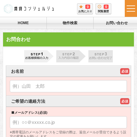
0
0
tog
お気に入り
閲覧履歴
me
HOME
物件検索
お問い合わせ
お問合わせ
お名前
必須
ご希望の連絡方法
必須
■メールアドレス(必須)
※携帯電話のメールアドレスをご登録の際は、返信メールが受信できるよう設
定の変更をお願いします。