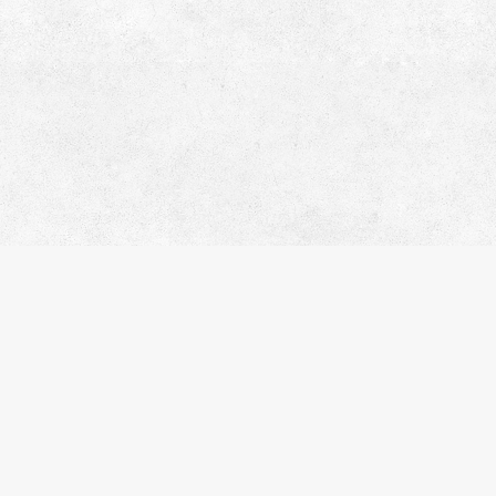
イトマップ
人気のエリア
人気の駅
社概要
江東区
錦糸町
問合わせ
台東区
住吉
ライバシーポリシー
港区
渋谷
覧履歴
品川区
木場
気に入り
新宿区
入谷
件名検索
中央区
月島