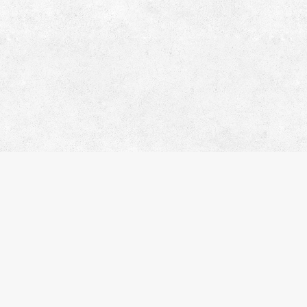
サ
会
お
プ
株式会社エスティリンク
閲
お
東京都渋谷区渋谷2-19-20 VORT
物
渋谷宮益坂Ⅱ10階