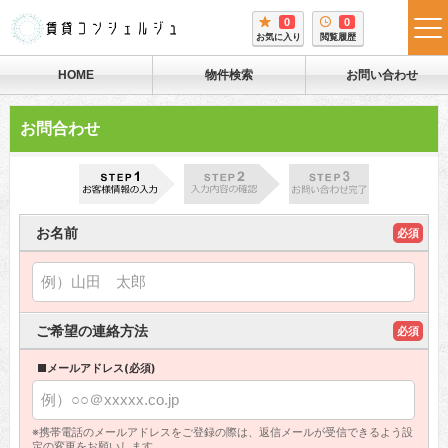
0
0
tog
お気に入り
閲覧履歴
me
HOME
物件検索
お問い合わせ
お問合わせ
お名前
必須
ご希望の連絡方法
必須
■メールアドレス(必須)
※携帯電話のメールアドレスをご登録の際は、返信メールが受信できるよう設
定の変更をお願いします。