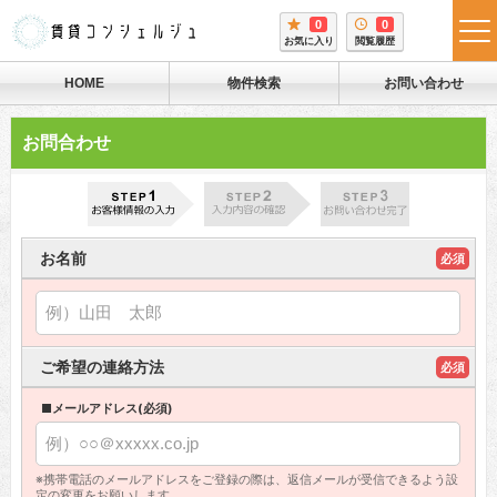
0
0
tog
お気に入り
閲覧履歴
me
HOME
物件検索
お問い合わせ
お問合わせ
お名前
必須
ご希望の連絡方法
必須
■メールアドレス(必須)
※携帯電話のメールアドレスをご登録の際は、返信メールが受信できるよう設
定の変更をお願いします。