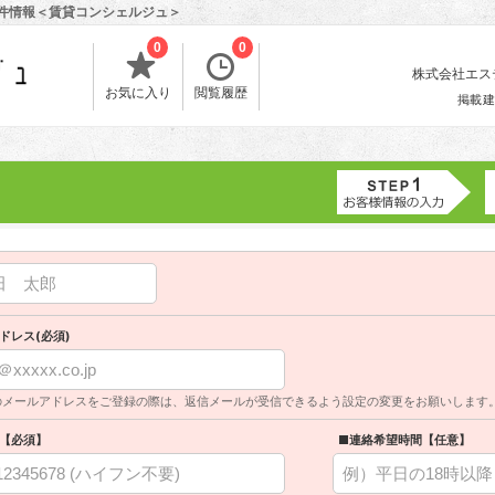
物件情報＜賃貸コンシェルジュ＞
0
0
株式会社エスティ
お気に入り
閲覧履歴
掲載建
ドレス(必須)
のメールアドレスをご登録の際は、返信メールが受信できるよう設定の変更をお願いします
【必須】
■連絡希望時間【任意】