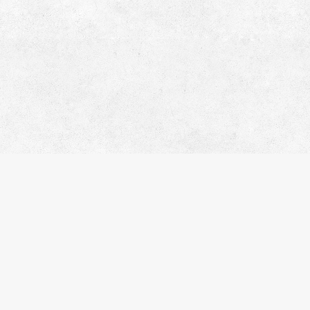
イトマップ
人気のエリア
人気の駅
社概要
江東区
錦糸町
問合わせ
港区
住吉
ライバシーポリシー
品川区
木場
覧履歴
台東区
渋谷
気に入り
新宿区
月島
件名検索
中央区
恵比寿