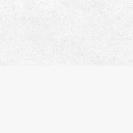
サ
会
お
プ
株式会社エスティリンク
閲
お
東京都渋谷区渋谷2-19-20 VORT
物
渋谷宮益坂Ⅱ10階