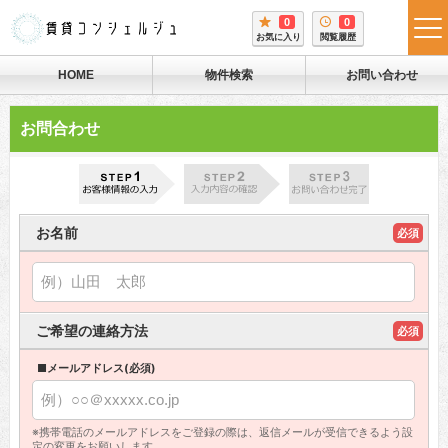
0
0
tog
お気に入り
閲覧履歴
me
HOME
物件検索
お問い合わせ
お問合わせ
お名前
必須
ご希望の連絡方法
必須
■メールアドレス(必須)
※携帯電話のメールアドレスをご登録の際は、返信メールが受信できるよう設
定の変更をお願いします。