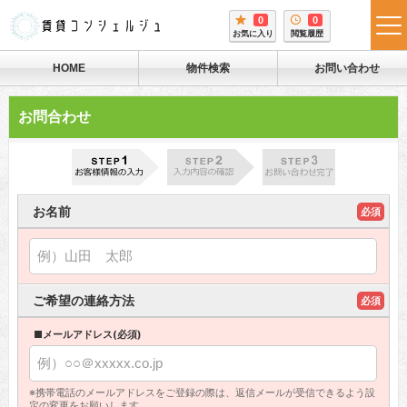
0
0
tog
お気に入り
閲覧履歴
me
HOME
物件検索
お問い合わせ
お問合わせ
お名前
必須
ご希望の連絡方法
必須
■メールアドレス(必須)
※携帯電話のメールアドレスをご登録の際は、返信メールが受信できるよう設
定の変更をお願いします。