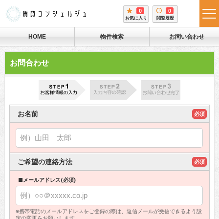
0
0
tog
お気に入り
閲覧履歴
me
HOME
物件検索
お問い合わせ
お問合わせ
お名前
必須
ご希望の連絡方法
必須
■メールアドレス(必須)
※携帯電話のメールアドレスをご登録の際は、返信メールが受信できるよう設
定の変更をお願いします。