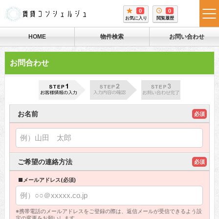
0
0
tog
お気に入り
閲覧履歴
me
HOME
物件検索
お問い合わせ
お問合わせ
お名前
必須
ご希望の連絡方法
必須
■メールアドレス(必須)
※携帯電話のメールアドレスをご登録の際は、返信メールが受信できるよう設
定の変更をお願いします。