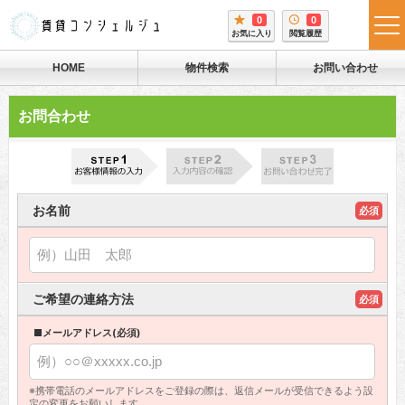
0
0
tog
お気に入り
閲覧履歴
me
HOME
物件検索
お問い合わせ
お問合わせ
お名前
必須
ご希望の連絡方法
必須
■メールアドレス(必須)
※携帯電話のメールアドレスをご登録の際は、返信メールが受信できるよう設
定の変更をお願いします。