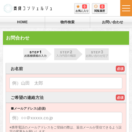
0
0
tog
お気に入り
閲覧履歴
me
HOME
物件検索
お問い合わせ
お問合わせ
お名前
必須
ご希望の連絡方法
必須
■メールアドレス(必須)
※携帯電話のメールアドレスをご登録の際は、返信メールが受信できるよう設
定の変更をお願いします。