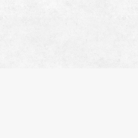
サ
会
お
プ
株式会社エスティリンク
閲
お
東京都渋谷区渋谷2-19-20 VORT
物
渋谷宮益坂Ⅱ10階