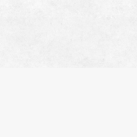
イトマップ
人気のエリア
人気の駅
社概要
江東区
錦糸町
問合わせ
港区
住吉
ライバシーポリシー
品川区
木場
覧履歴
台東区
渋谷
気に入り
新宿区
月島
件名検索
中央区
恵比寿