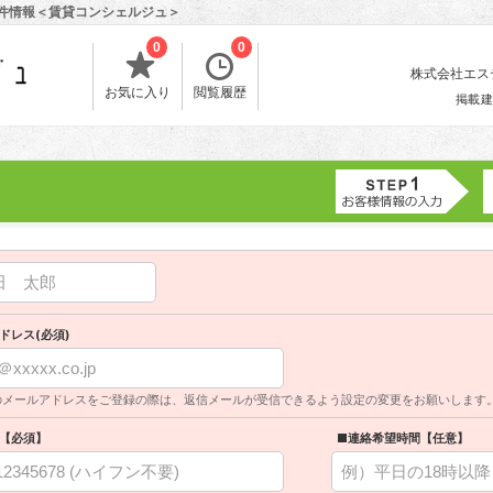
物件情報＜賃貸コンシェルジュ＞
0
0
株式会社エスティ
お気に入り
閲覧履歴
掲載建
ドレス(必須)
のメールアドレスをご登録の際は、返信メールが受信できるよう設定の変更をお願いします
【必須】
■連絡希望時間【任意】