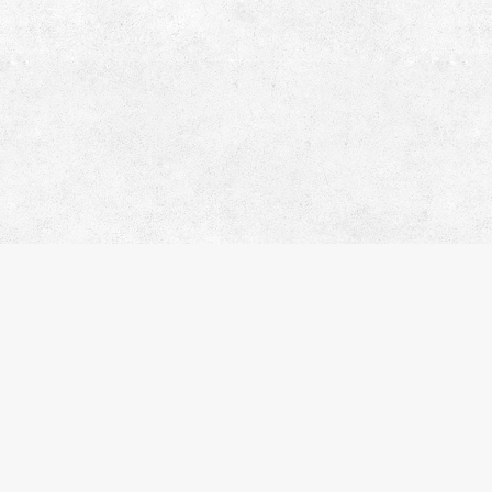
サ
会
お
プ
株式会社エスティリンク
閲
お
東京都渋谷区渋谷2-19-20 VORT
物
渋谷宮益坂Ⅱ10階