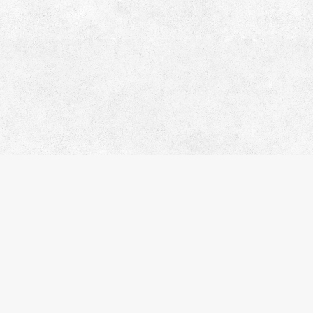
イトマップ
人気のエリア
人気の駅
社概要
江東区
錦糸町
問合わせ
港区
住吉
ライバシーポリシー
品川区
木場
覧履歴
台東区
渋谷
気に入り
新宿区
月島
件名検索
中央区
恵比寿