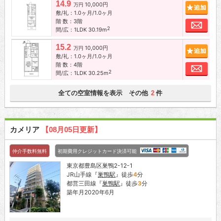
14.9
10,000円
追加
万円
敷/礼：1.0ヶ月/1.0ヶ月
階 数：3階
お問
2
間/広：1LDK 30.19m
15.2
10,000円
追加
万円
敷/礼：1.0ヶ月/1.0ヶ月
階 数：4階
お問
2
間/広：1LDK 30.25m
全ての空室情報を表示 その他
件
2
カメリア
【08月05日更新】
仲介手数料無料
初期費用クレジットカード決済可能
東京都豊島区巣鴨2-12-1
JR山手線『
巣鴨駅
』徒歩
4
分
都営三田線『
巣鴨駅
』徒歩
3
分
築年月2020年6月