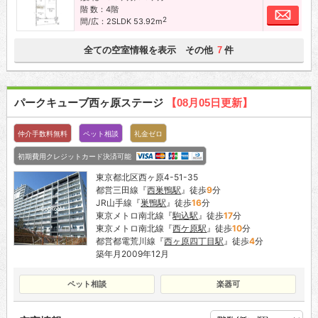
階 数：4階
お問
2
間/広：2SLDK 53.92m
全ての空室情報を表示 その他
件
7
パークキューブ西ヶ原ステージ
【08月05日更新】
仲介手数料無料
ペット相談
礼金ゼロ
初期費用クレジットカード決済可能
東京都北区西ヶ原4-51-35
都営三田線『
西巣鴨駅
』徒歩
9
分
JR山手線『
巣鴨駅
』徒歩
16
分
東京メトロ南北線『
駒込駅
』徒歩
17
分
東京メトロ南北線『
西ケ原駅
』徒歩
10
分
都営都電荒川線『
西ヶ原四丁目駅
』徒歩
4
分
築年月2009年12月
ペット相談
楽器可