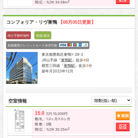
2
間/広：1LDK 34.58m
コンフォリア・リヴ巣鴨
【08月05日更新】
仲介手数料無料
新築/築浅
初期費用クレジットカード決済可能
東京都豊島区巣鴨1-29-2
JR山手線『
巣鴨駅
』徒歩
4
分
都営三田線『
巣鴨駅
』徒歩
3
分
築年月2023年12月
空室情報
15.0
10,000円
追加
万円
敷/礼：1.0ヶ月/1.0ヶ月
階 数：2階
お問
2
間/広：1LDK 30.25m