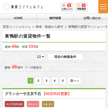
0
0
tog
お気に入り
閲覧履歴
me
HOME
物件検索
お問い合わせ
賃貸コンシェルジュ
地域・路線から探す
巣鴨駅の賃貸マンション一
巣鴨駅の賃貸物件一覧
48
154
建物
棟 部屋
室
現在の検索条件
48
建物
棟中 1～10棟表示
1
2
3
4
5
次へ »
グランカーサ文京千石
【08月05日更新】
仲介手数料無料
敷金ゼロ
礼金ゼロ