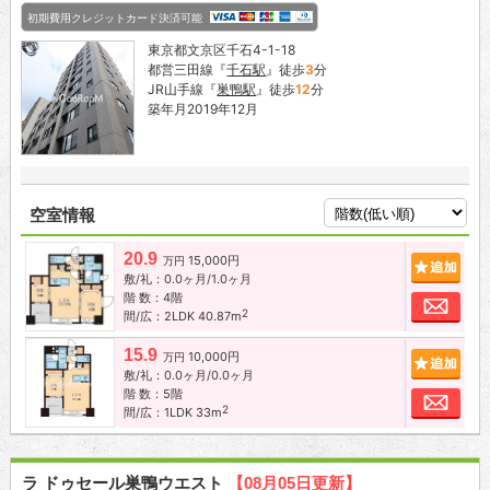
初期費用クレジットカード決済可能
東京都文京区千石4-1-18
都営三田線『
千石駅
』徒歩
3
分
JR山手線『
巣鴨駅
』徒歩
12
分
築年月2019年12月
空室情報
20.9
15,000円
追加
万円
敷/礼：0.0ヶ月/1.0ヶ月
階 数：4階
お問
2
間/広：2LDK 40.87m
15.9
10,000円
追加
万円
敷/礼：0.0ヶ月/0.0ヶ月
階 数：5階
お問
2
間/広：1LDK 33m
ラ ドゥセール巣鴨ウエスト
【08月05日更新】