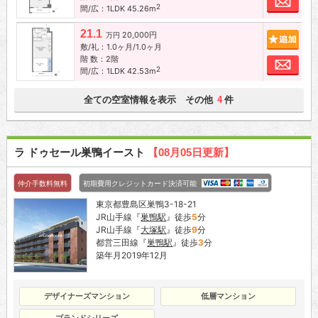
2
間/広：1LDK 45.26m
21.1
20,000円
追加
万円
敷/礼：1.0ヶ月/1.0ヶ月
階 数：2階
お問
2
間/広：1LDK 42.53m
全ての空室情報を表示 その他
件
4
ラ ドゥセール巣鴨イースト
【08月05日更新】
仲介手数料無料
初期費用クレジットカード決済可能
東京都豊島区巣鴨3-18-21
JR山手線『
巣鴨駅
』徒歩
5
分
JR山手線『
大塚駅
』徒歩
9
分
都営三田線『
巣鴨駅
』徒歩
3
分
築年月2019年12月
デザイナーズマンション
低層マンション