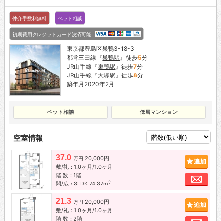
仲介手数料無料
ペット相談
初期費用クレジットカード決済可能
東京都豊島区巣鴨3-18-3
都営三田線『
巣鴨駅
』徒歩
5
分
JR山手線『
巣鴨駅
』徒歩
7
分
JR山手線『
大塚駅
』徒歩
8
分
築年月2020年2月
ペット相談
低層マンション
空室情報
37.0
20,000円
追加
万円
敷/礼：1.0ヶ月/1.0ヶ月
階 数：1階
お問
2
間/広：3LDK 74.37m
21.3
20,000円
追加
万円
敷/礼：1.0ヶ月/1.0ヶ月
階 数：2階
お問