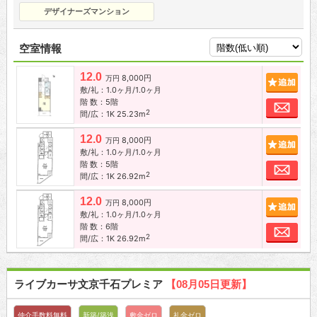
デザイナーズマンション
空室情報
12.0
8,000円
追加
万円
敷/礼：1.0ヶ月/1.0ヶ月
階 数：5階
お問
2
間/広：1K 25.23m
12.0
8,000円
追加
万円
敷/礼：1.0ヶ月/1.0ヶ月
階 数：5階
お問
2
間/広：1K 26.92m
12.0
8,000円
追加
万円
敷/礼：1.0ヶ月/1.0ヶ月
階 数：6階
お問
2
間/広：1K 26.92m
ライブカーサ文京千石プレミア
【08月05日更新】
仲介手数料無料
新築/築浅
敷金ゼロ
礼金ゼロ