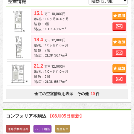
空室情報
15.1
10,000円
追加
万円
敷/礼：1.0ヶ月/0.0ヶ月
階 数：1階
お問
2
間/広：1LDK 40.17m
18.4
12,000円
追加
万円
敷/礼：1.0ヶ月/1.0ヶ月
階 数：2階
お問
2
間/広：2LDK 56.17m
21.2
12,000円
追加
万円
敷/礼：1.0ヶ月/1.0ヶ月
階 数：2階
お問
2
間/広：2LDK 55.17m
全ての空室情報を表示 その他
件
10
コンフォリア本駒込
【08月05日更新】
仲介手数料無料
ペット相談
礼金ゼロ