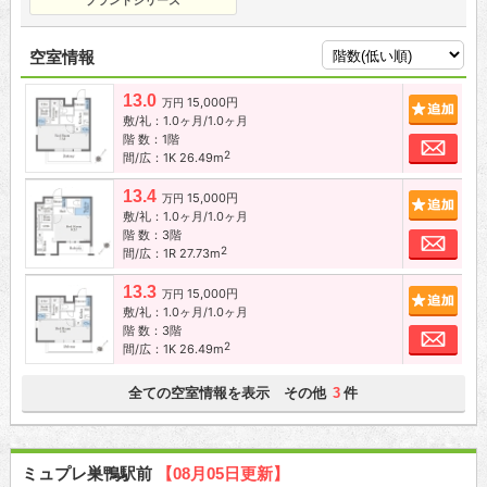
ブランドシリーズ
空室情報
13.0
15,000円
追加
万円
敷/礼：1.0ヶ月/1.0ヶ月
階 数：1階
お問
2
間/広：1K 26.49m
13.4
15,000円
追加
万円
敷/礼：1.0ヶ月/1.0ヶ月
階 数：3階
お問
2
間/広：1R 27.73m
13.3
15,000円
追加
万円
敷/礼：1.0ヶ月/1.0ヶ月
階 数：3階
お問
2
間/広：1K 26.49m
全ての空室情報を表示 その他
件
3
ミュプレ巣鴨駅前
【08月05日更新】