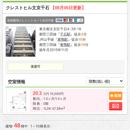
クレストヒル文京千石
【08月05日更新】
初期費用クレジットカード決済可能
東京都文京区千石4-39-19
都営三田線『
千石駅
』徒歩
2
分
JR山手線『
巣鴨駅
』徒歩
10
分
都営三田線『
巣鴨駅
』徒歩
10
分
築年月2015年11月
楽器可
空室情報
20.3
10,000円
追加
万円
敷/礼：1.0ヶ月/1.0ヶ月
階 数：0階
お問
2
間/広：1LDK 47.39m
48
建物
棟中 1～10棟表示