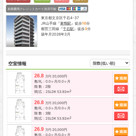
初期費用クレジットカード決済可能
東京都文京区千石4-37
JR山手線『
巣鴨駅
』徒歩
10
分
都営三田線『
千石駅
』徒歩
3
分
築年月2026年3月
空室情報
26.8
20,000円
追加
万円
敷/礼：0.0ヶ月/0.0ヶ月
階 数：2階
お問
2
間/広：2SLDK 53.92m
26.8
20,000円
追加
万円
敷/礼：0.0ヶ月/0.0ヶ月
階 数：3階
お問
2
間/広：2SLDK 53.92m
26.9
20,000円
追加
万円
敷/礼：0.0ヶ月/0.0ヶ月