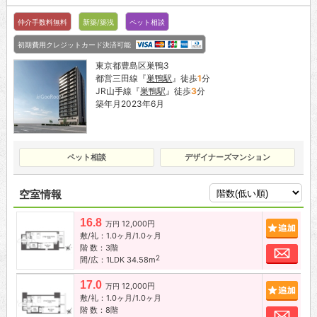
仲介手数料無料
新築/築浅
ペット相談
初期費用クレジットカード決済可能
東京都豊島区巣鴨3
都営三田線『
巣鴨駅
』徒歩
1
分
JR山手線『
巣鴨駅
』徒歩
3
分
築年月2023年6月
ペット相談
デザイナーズマンション
空室情報
16.8
12,000円
追加
万円
敷/礼：1.0ヶ月/1.0ヶ月
階 数：3階
お問
2
間/広：1LDK 34.58m
17.0
12,000円
追加
万円
敷/礼：1.0ヶ月/1.0ヶ月
階 数：8階
お問