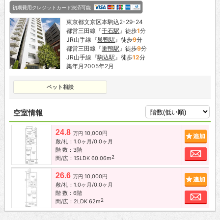
初期費用クレジットカード決済可能
東京都文京区本駒込2-29-24
都営三田線『
千石駅
』徒歩
1
分
JR山手線『
巣鴨駅
』徒歩
9
分
都営三田線『
巣鴨駅
』徒歩
9
分
JR山手線『
駒込駅
』徒歩
12
分
築年月2005年2月
ペット相談
空室情報
24.8
10,000円
追加
万円
敷/礼：1.0ヶ月/0.0ヶ月
階 数：3階
お問
2
間/広：1SLDK 60.06m
26.6
10,000円
追加
万円
敷/礼：1.0ヶ月/0.0ヶ月
階 数：6階
お問
2
間/広：2LDK 62m