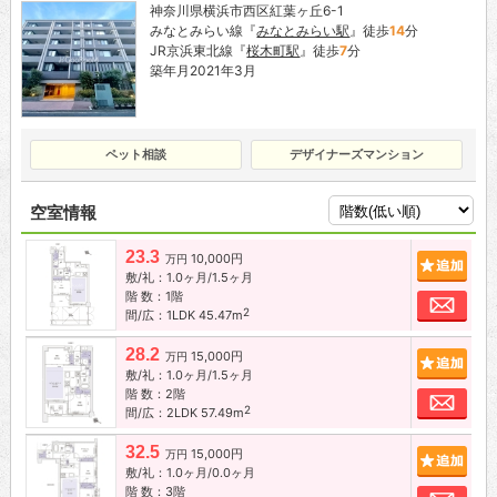
神奈川県横浜市西区紅葉ヶ丘6-1
みなとみらい線『
みなとみらい駅
』徒歩
14
分
JR京浜東北線『
桜木町駅
』徒歩
7
分
築年月2021年3月
ペット相談
デザイナーズマンション
空室情報
23.3
10,000円
追加
万円
敷/礼：1.0ヶ月/1.5ヶ月
階 数：1階
お問
2
間/広：1LDK 45.47m
28.2
15,000円
追加
万円
敷/礼：1.0ヶ月/1.5ヶ月
階 数：2階
お問
2
間/広：2LDK 57.49m
32.5
15,000円
追加
万円
敷/礼：1.0ヶ月/0.0ヶ月
階 数：3階
お問