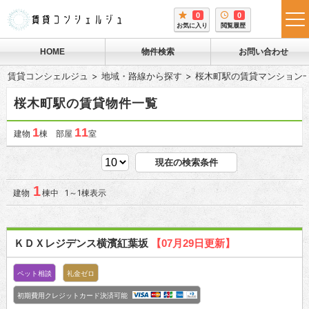
0
0
tog
お気に入り
閲覧履歴
me
HOME
物件検索
お問い合わせ
賃貸コンシェルジュ
地域・路線から探す
桜木町駅の賃貸マンション
桜木町駅の賃貸物件一覧
1
11
建物
棟 部屋
室
現在の検索条件
1
建物
棟中 1～1棟表示
ＫＤＸレジデンス横濱紅葉坂
【07月29日更新】
ペット相談
礼金ゼロ
初期費用クレジットカード決済可能