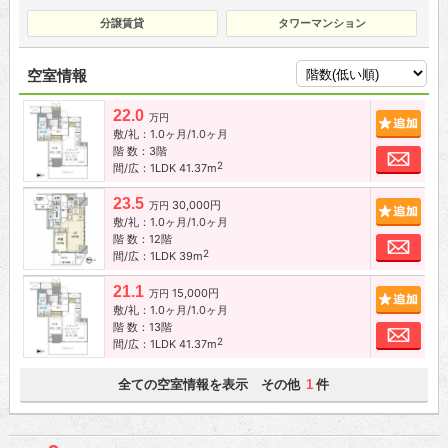
分譲賃貸
タワーマンション
空室情報
22.0
追加
万円
敷/礼：1.0ヶ月/1.0ヶ月
階 数：3階
お問
2
間/広：1LDK 41.37m
23.5
30,000円
追加
万円
敷/礼：1.0ヶ月/1.0ヶ月
階 数：12階
お問
2
間/広：1LDK 39m
21.1
15,000円
追加
万円
敷/礼：1.0ヶ月/1.0ヶ月
階 数：13階
お問
2
間/広：1LDK 41.37m
全ての空室情報を表示 その他
件
1