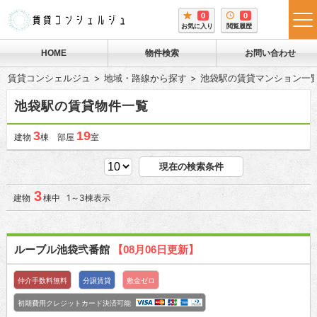
0
0
tog
お気に入り
閲覧履歴
me
HOME
物件検索
お問い合わせ
賃貸コンシェルジュ
地域・路線から探す
池袋駅の賃貸マンション一
池袋駅の賃貸物件一覧
3
19
建物
棟 部屋
室
現在の検索条件
3
建物
棟中 1～3棟表示
ルーブル池袋弐番館
【08月06日更新】
仲介手数料無料
分譲賃貸
敷金ゼロ
初期費用クレジットカード決済可能