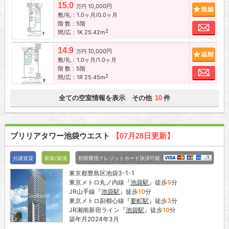
15.0
10,000円
追加
万円
敷/礼：1.0ヶ月/0.0ヶ月
階 数：5階
お問
2
間/広：1K 25.42m
14.9
10,000円
追加
万円
敷/礼：1.0ヶ月/1.0ヶ月
階 数：5階
お問
2
間/広：1R 25.45m
全ての空室情報を表示 その他
件
10
ブリリアタワー池袋ウエスト
【07月28日更新】
分譲賃貸
新築/築浅
初期費用クレジットカード決済可能
東京都豊島区池袋3-1-1
東京メトロ丸ノ内線『
池袋駅
』徒歩
5
分
JR山手線『
池袋駅
』徒歩
10
分
東京メトロ副都心線『
要町駅
』徒歩
3
分
JR湘南新宿ライン『
池袋駅
』徒歩
10
分
築年月2024年3月