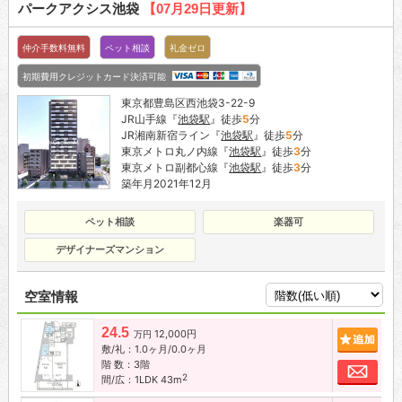
パークアクシス池袋
【07月29日更新】
仲介手数料無料
ペット相談
礼金ゼロ
初期費用クレジットカード決済可能
東京都豊島区西池袋3-22-9
JR山手線『
池袋駅
』徒歩
5
分
JR湘南新宿ライン『
池袋駅
』徒歩
5
分
東京メトロ丸ノ内線『
池袋駅
』徒歩
3
分
東京メトロ副都心線『
池袋駅
』徒歩
3
分
築年月2021年12月
ペット相談
楽器可
デザイナーズマンション
空室情報
24.5
12,000円
追加
万円
敷/礼：1.0ヶ月/0.0ヶ月
階 数：3階
お問
2
間/広：1LDK 43m