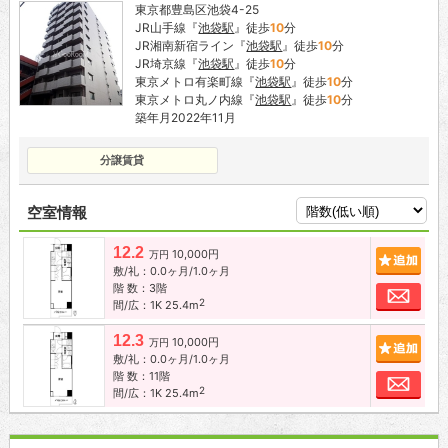
東京都豊島区池袋4-25
JR山手線『
池袋駅
』徒歩
10
分
JR湘南新宿ライン『
池袋駅
』徒歩
10
分
JR埼京線『
池袋駅
』徒歩
10
分
東京メトロ有楽町線『
池袋駅
』徒歩
10
分
東京メトロ丸ノ内線『
池袋駅
』徒歩
10
分
築年月2022年11月
分譲賃貸
空室情報
12.2
10,000円
追加
万円
敷/礼：0.0ヶ月/1.0ヶ月
階 数：3階
お問
2
間/広：1K 25.4m
12.3
10,000円
追加
万円
敷/礼：0.0ヶ月/1.0ヶ月
階 数：11階
お問
2
間/広：1K 25.4m