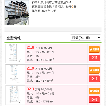
神奈川県川崎市宮前区鷺沼3-4
東急田園都市線『
鷺沼駅
』徒歩
2
分
築年月2024年10月
空室情報
21.6
15,000円
追加
万円
敷/礼：1.0ヶ月/1.0ヶ月
階 数：1階
お問
2
間/広：2LDK 58.08m
21.9
15,000円
追加
万円
敷/礼：1.0ヶ月/1.0ヶ月
階 数：3階
お問
2
間/広：2LDK 57.59m
32.3
20,000円
追加
万円
敷/礼：1.0ヶ月/0.0ヶ月
階 数：4階
お問
2
間/広：4LDK 77.58m