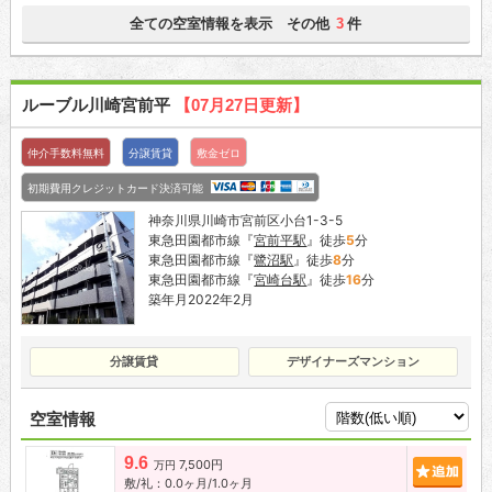
全ての空室情報を表示 その他
件
3
ルーブル川崎宮前平
【07月27日更新】
仲介手数料無料
分譲賃貸
敷金ゼロ
初期費用クレジットカード決済可能
神奈川県川崎市宮前区小台1-3-5
東急田園都市線『
宮前平駅
』徒歩
5
分
東急田園都市線『
鷺沼駅
』徒歩
8
分
東急田園都市線『
宮崎台駅
』徒歩
16
分
築年月2022年2月
分譲賃貸
デザイナーズマンション
空室情報
9.6
7,500円
追加
万円
敷/礼：0.0ヶ月/1.0ヶ月