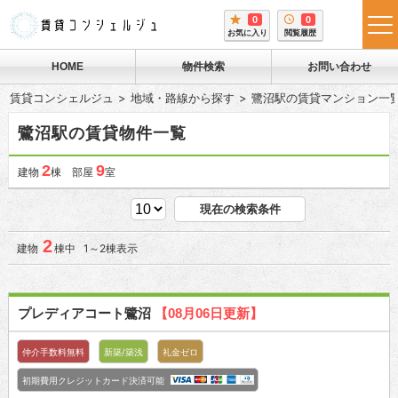
0
0
tog
お気に入り
閲覧履歴
me
HOME
物件検索
お問い合わせ
賃貸コンシェルジュ
地域・路線から探す
鷺沼駅の賃貸マンション一
鷺沼駅の賃貸物件一覧
2
9
建物
棟 部屋
室
現在の検索条件
2
建物
棟中 1～2棟表示
プレディアコート鷺沼
【08月06日更新】
仲介手数料無料
新築/築浅
礼金ゼロ
初期費用クレジットカード決済可能