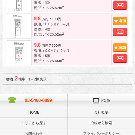
階 数：1階
お問
2
間/広：1K 25.52m
9.8
7,500円
追加
万円
敷/礼：0.0ヶ月/1.0ヶ月
階 数：4階
お問
2
間/広：1K 25.52m
9.8
7,500円
追加
万円
敷/礼：0.0ヶ月/1.0ヶ月
階 数：5階
お問
2
間/広：1K 25.46m
2
建物
棟中 1～2棟表示
03-5468-8899
PC版
HOME
会社概要
エリアから探す
沿線から検索
お問合わせ
プライバシーポリシー