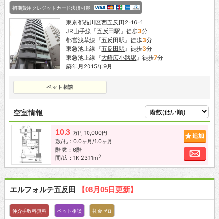
初期費用クレジットカード決済可能
東京都品川区西五反田2-16-1
JR山手線『
五反田駅
』徒歩
3
分
都営浅草線『
五反田駅
』徒歩
3
分
東急池上線『
五反田駅
』徒歩
3
分
東急池上線『
大崎広小路駅
』徒歩
7
分
築年月2015年9月
ペット相談
空室情報
10.3
10,000円
追加
万円
敷/礼：0.0ヶ月/1.0ヶ月
階 数：6階
お問
2
間/広：1K 23.11m
エルフォルテ五反田
【08月05日更新】
仲介手数料無料
ペット相談
礼金ゼロ