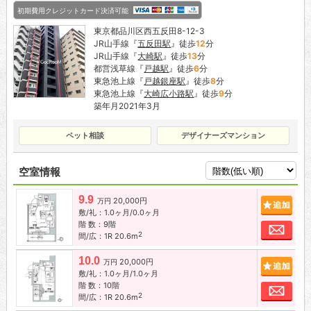
初期費用クレジットカード決済可能
東京都品川区西五反田8-12-3
JR山手線『
五反田駅
』徒歩
12
分
JR山手線『
大崎駅
』徒歩
13
分
都営浅草線『
戸越駅
』徒歩
6
分
東急池上線『
戸越銀座駅
』徒歩
8
分
東急池上線『
大崎広小路駅
』徒歩
9
分
築年月2021年3月
ペット相談
デザイナーズマンション
空室情報
9.9
20,000円
追加
万円
敷/礼：1.0ヶ月/0.0ヶ月
階 数：9階
お問
2
間/広：1R 20.6m
10.0
20,000円
追加
万円
敷/礼：1.0ヶ月/1.0ヶ月
階 数：10階
お問
2
間/広：1R 20.6m