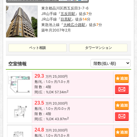
東京都品川区西五反田3-7-6
JR山手線『
五反田駅
』徒歩
7
分
JR山手線『
目黒駅
』徒歩
14
分
東急池上線『
大崎広小路駅
』徒歩
7
分
築年月2007年2月
ペット相談
タワーマンション
空室情報
29.3
25,000円
追加
万円
敷/礼：1.0ヶ月/1.0ヶ月
階 数：4階
お問
2
間/広：1LDK 57.34m
23.5
20,000円
追加
万円
敷/礼：1.0ヶ月/0.0ヶ月
階 数：4階
お問
2
間/広：1LDK 43.97m
24.8
20,000円
追加
万円
敷/礼：1.0ヶ月/1.0ヶ月