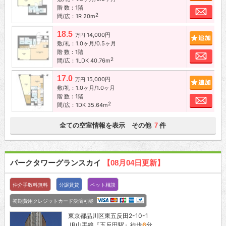
階 数：1階
お問
2
間/広：1R 20m
18.5
14,000円
追加
万円
敷/礼：1.0ヶ月/0.5ヶ月
階 数：1階
お問
2
間/広：1LDK 40.76m
17.0
15,000円
追加
万円
敷/礼：1.0ヶ月/1.0ヶ月
階 数：1階
お問
2
間/広：1DK 35.64m
全ての空室情報を表示 その他
件
7
パークタワーグランスカイ
【08月04日更新】
仲介手数料無料
分譲賃貸
ペット相談
初期費用クレジットカード決済可能
東京都品川区東五反田2-10-1
JR山手線『
五反田駅
』徒歩
6
分