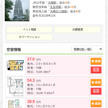
JR山手線『
大崎駅
』徒歩
3
分
都営浅草線『
五反田駅
』徒歩
13
分
東急池上線『
大崎広小路駅
』徒歩
8
分
築年月2026年2月
ペット相談
分譲賃貸
タワーマンション
空室情報
27.0
追加
万円
敷/礼：2.0ヶ月/0.0ヶ月
階 数：15階
お問
2
間/広：1LDK 38m
54.3
追加
万円
敷/礼：1.0ヶ月/0.0ヶ月
階 数：17階
お問
2
間/広：3LDK 71.65m
38.9
追加
万円
敷/礼：1.0ヶ月/1.0ヶ月