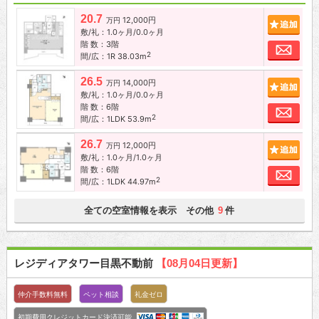
20.7
12,000円
追加
万円
敷/礼：1.0ヶ月/0.0ヶ月
階 数：3階
お問
2
間/広：1R 38.03m
26.5
14,000円
追加
万円
敷/礼：1.0ヶ月/0.0ヶ月
階 数：6階
お問
2
間/広：1LDK 53.9m
26.7
12,000円
追加
万円
敷/礼：1.0ヶ月/1.0ヶ月
階 数：6階
お問
2
間/広：1LDK 44.97m
全ての空室情報を表示 その他
件
9
レジディアタワー目黒不動前
【08月04日更新】
仲介手数料無料
ペット相談
礼金ゼロ
初期費用クレジットカード決済可能