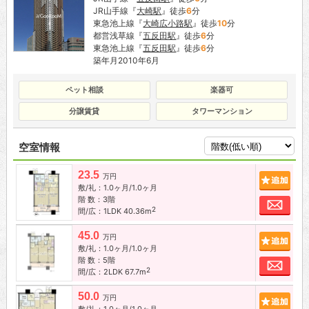
JR山手線『
大崎駅
』徒歩
6
分
東急池上線『
大崎広小路駅
』徒歩
10
分
都営浅草線『
五反田駅
』徒歩
6
分
東急池上線『
五反田駅
』徒歩
6
分
築年月2010年6月
ペット相談
楽器可
分譲賃貸
タワーマンション
空室情報
23.5
追加
万円
敷/礼：1.0ヶ月/1.0ヶ月
階 数：3階
お問
2
間/広：1LDK 40.36m
45.0
追加
万円
敷/礼：1.0ヶ月/1.0ヶ月
階 数：5階
お問
2
間/広：2LDK 67.7m
50.0
追加
万円
敷/礼：1.0ヶ月/1.0ヶ月