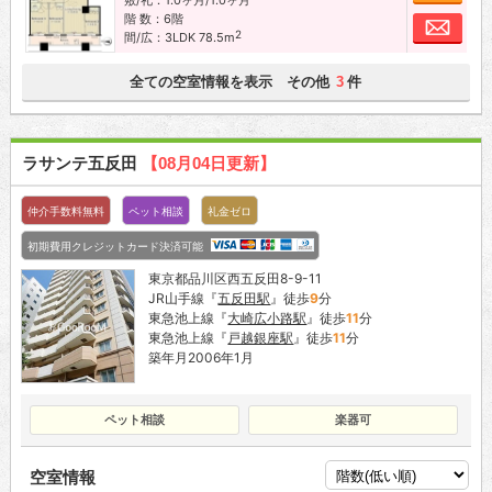
階 数：6階
お問
2
間/広：3LDK 78.5m
全ての空室情報を表示 その他
件
3
ラサンテ五反田
【08月04日更新】
仲介手数料無料
ペット相談
礼金ゼロ
初期費用クレジットカード決済可能
東京都品川区西五反田8-9-11
JR山手線『
五反田駅
』徒歩
9
分
東急池上線『
大崎広小路駅
』徒歩
11
分
東急池上線『
戸越銀座駅
』徒歩
11
分
築年月2006年1月
ペット相談
楽器可
空室情報