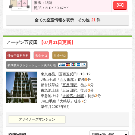
階 数：18階
お問
2
間/広：2LDK 50.47m
全ての空室情報を表示 その他
件
21
アーデン五反田
【07月31日更新】
仲介手数料無料
敷金ゼロ
礼金ゼロ
初期費用クレジットカード決済可能
東京都品川区西五反田1-13-12
JR山手線『
五反田駅
』徒歩
5
分
都営浅草線『
五反田駅
』徒歩
6
分
東急池上線『
五反田駅
』徒歩
3
分
東急池上線『
大崎広小路駅
』徒歩
2
分
JR山手線『
大崎駅
』徒歩
7
分
築年月2007年6月
デザイナーズマンション