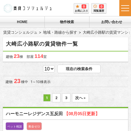
0
0
tog
お気に入り
閲覧履歴
me
HOME
物件検索
お問い合わせ
賃貸コンシェルジュ
地域・路線から探す
大崎広小路駅の賃貸マンシ
大崎広小路駅の賃貸物件一覧
23
114
建物
棟 部屋
室
現在の検索条件
23
建物
棟中 1～10棟表示
1
2
3
次へ »
ハーモニーレジデンス五反田
【08月05日更新】
ペット相談
敷金ゼロ