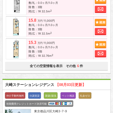
敷/礼：0.0ヶ月/1.0ヶ月
階 数：3階
お問
2
間/広：1R 32.5m
15.8
11,000円
追加
万円
敷/礼：0.0ヶ月/1.0ヶ月
階 数：3階
お問
2
間/広：1R 32.5m
15.3
11,000円
追加
万円
敷/礼：0.0ヶ月/1.0ヶ月
階 数：5階
お問
2
間/広：1R 32.76m
全ての空室情報を表示 その他
件
6
大崎ステーションレジデンス
【08月03日更新】
仲介手数料無料
分譲賃貸
新築/築浅
ペット相談
礼金ゼロ
初期費用クレジットカード決済可能
東京都品川区大崎3-7-9