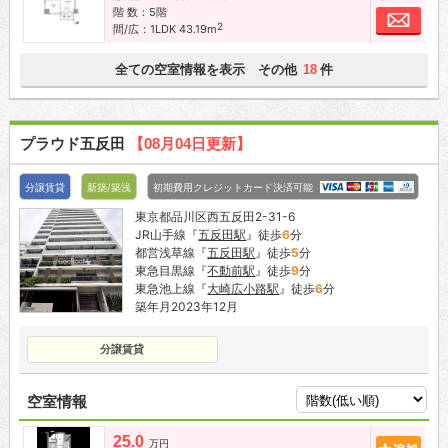
階 数：5階
お問
2
間/広：1LDK 43.19m
全ての空室情報を表示 その他
件
18
プラウド五反田
【08月04日更新】
分譲賃貸
新築/築浅
初期費用クレジットカード決済可能
東京都品川区西五反田2-31-6
JR山手線『
五反田駅
』徒歩
6
分
都営浅草線『
五反田駅
』徒歩
5
分
東急目黒線『
不動前駅
』徒歩
9
分
東急池上線『
大崎広小路駅
』徒歩
6
分
築年月2023年12月
分譲賃貸
空室情報
25.0
追加
万円