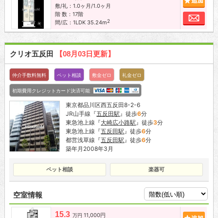
敷/礼：1.0ヶ月/1.0ヶ月
階 数：17階
お問
2
間/広：1LDK 35.24m
クリオ五反田
【08月03日更新】
仲介手数料無料
ペット相談
敷金ゼロ
礼金ゼロ
初期費用クレジットカード決済可能
東京都品川区西五反田8-2-6
JR山手線『
五反田駅
』徒歩
6
分
東急池上線『
大崎広小路駅
』徒歩
3
分
東急池上線『
五反田駅
』徒歩
6
分
都営浅草線『
五反田駅
』徒歩
6
分
築年月2008年3月
ペット相談
楽器可
空室情報
15.3
11,000円
追加
万円