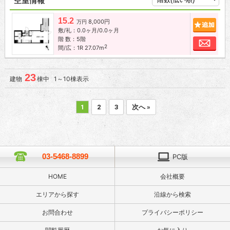
空室情報
15.2
8,000円
追加
万円
敷/礼：0.0ヶ月/0.0ヶ月
階 数：5階
お問
2
間/広：1R 27.07m
23
建物
棟中 1～10棟表示
1
2
3
次へ »
03-5468-8899
PC版
HOME
会社概要
エリアから探す
沿線から検索
お問合わせ
プライバシーポリシー