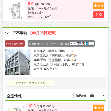
9.9
20,000円
追加
万円
敷/礼：1.0ヶ月/0.0ヶ月
階 数：13階
お問
2
間/広：1R 20.6m
ジニア不動前
【08月05日更新】
仲介手数料無料
初期費用クレジットカード決済可能
東京都品川区西五反田5-32-7
東急目黒線『
不動前駅
』徒歩
7
分
JR山手線『
五反田駅
』徒歩
14
分
東急池上線『
大崎広小路駅
』徒歩
14
分
築年月2022年1月
デザイナーズマンション
空室情報
10.3
12,000円
追加
万円
敷/礼：1.0ヶ月/0.5ヶ月