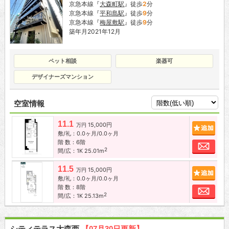
京急本線『
大森町駅
』徒歩
2
分
京急本線『
平和島駅
』徒歩
9
分
京急本線『
梅屋敷駅
』徒歩
9
分
築年月2021年12月
ペット相談
楽器可
デザイナーズマンション
空室情報
11.1
15,000円
追加
万円
敷/礼：0.0ヶ月/0.0ヶ月
階 数：6階
お問
2
間/広：1K 25.01m
11.5
15,000円
追加
万円
敷/礼：0.0ヶ月/0.0ヶ月
階 数：8階
お問
2
間/広：1K 25.13m
シティテラス大森西
【07月30日更新】