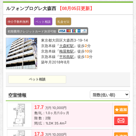
ルフォンプログレ大森西
【08月05日更新】
仲介手数料無料
ペット相談
礼金ゼロ
初期費用クレジットカード決済可能
東京都大田区大森西3-19-14
京急本線『
大森町駅
』徒歩
2
分
京急本線『
梅屋敷駅
』徒歩
10
分
京急本線『
平和島駅
』徒歩
13
分
築年月2018年8月
ペット相談
空室情報
17.7
10,000円
追加
万円
敷/礼：1.0ヶ月/1.0ヶ月
階 数：2階
お問
2
間/広：1LDK 35.4m
17.3
10,000円
追加
万円