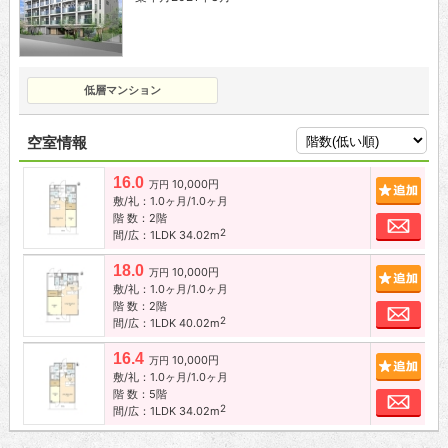
低層マンション
空室情報
16.0
10,000円
追加
万円
敷/礼：1.0ヶ月/1.0ヶ月
階 数：2階
お問
2
間/広：1LDK 34.02m
18.0
10,000円
追加
万円
敷/礼：1.0ヶ月/1.0ヶ月
階 数：2階
お問
2
間/広：1LDK 40.02m
16.4
10,000円
追加
万円
敷/礼：1.0ヶ月/1.0ヶ月
階 数：5階
お問
2
間/広：1LDK 34.02m