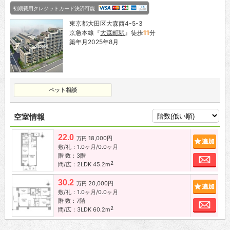
初期費用クレジットカード決済可能
東京都大田区大森西4-5-3
京急本線『
大森町駅
』徒歩
11
分
築年月2025年8月
ペット相談
空室情報
22.0
18,000円
追加
万円
敷/礼：1.0ヶ月/0.0ヶ月
階 数：3階
お問
2
間/広：2LDK 45.2m
30.2
20,000円
追加
万円
敷/礼：1.0ヶ月/0.0ヶ月
階 数：7階
お問
2
間/広：3LDK 60.2m