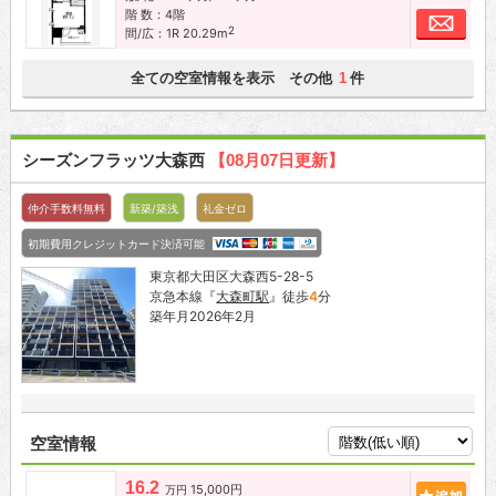
階 数：4階
お問
2
間/広：1R 20.29m
全ての空室情報を表示 その他
件
1
シーズンフラッツ大森西
【08月07日更新】
仲介手数料無料
新築/築浅
礼金ゼロ
初期費用クレジットカード決済可能
東京都大田区大森西5-28-5
京急本線『
大森町駅
』徒歩
4
分
築年月2026年2月
空室情報
16.2
15,000円
追加
万円