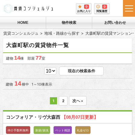
0
0
tog
お気に入り
閲覧履歴
me
HOME
物件検索
お問い合わせ
賃貸コンシェルジュ
地域・路線から探す
大森町駅の賃貸マンション
大森町駅の賃貸物件一覧
14
77
建物
棟 部屋
室
現在の検索条件
14
建物
棟中 1～10棟表示
1
2
次へ »
コンフォリア・リヴ大森西
【08月07日更新】
仲介手数料無料
新築/築浅
ペット相談
礼金ゼロ