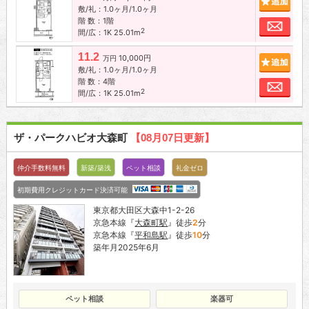
敷/礼：1.0ヶ月/1.0ヶ月
階 数：1階
お問
2
間/広：1K 25.01m
11.2
10,000円
追加
万円
敷/礼：1.0ヶ月/1.0ヶ月
階 数：4階
お問
2
間/広：1K 25.01m
ザ・パークハビオ大森町
【08月07日更新】
仲介手数料無料
新築/築浅
ペット相談
礼金ゼロ
初期費用クレジットカード決済可能
東京都大田区大森中1-2-26
京急本線『
大森町駅
』徒歩
2
分
京急本線『
平和島駅
』徒歩
10
分
築年月2025年6月
ペット相談
楽器可