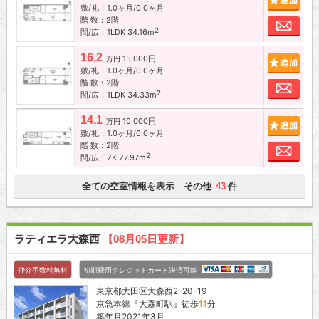
敷/礼：1.0ヶ月/0.0ヶ月
階 数：2階
お問
2
間/広：1LDK 34.16m
16.2
15,000円
追加
万円
敷/礼：1.0ヶ月/0.0ヶ月
階 数：2階
お問
2
間/広：1LDK 34.33m
14.1
10,000円
追加
万円
敷/礼：1.0ヶ月/0.0ヶ月
階 数：2階
お問
2
間/広：2K 27.97m
全ての空室情報を表示 その他
件
43
ラティエラ大森西
【08月05日更新】
仲介手数料無料
初期費用クレジットカード決済可能
東京都大田区大森西2-20-19
京急本線『
大森町駅
』徒歩
11
分
築年月2021年3月