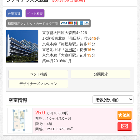
分譲賃貸
ペット相談
初期費用クレジットカード決済可能
東京都大田区大森西4-226
JR京浜東北線『
蒲田駅
』徒歩
15
分
京急本線『
梅屋敷駅
』徒歩
12
分
東急池上線『
蒲田駅
』徒歩
16
分
京急本線『
大森町駅
』徒歩
13
分
築年月2016年1月
ペット相談
分譲賃貸
デザイナーズマンション
空室情報
25.0
10,000円
追加
万円
敷/礼：1.0ヶ月/1.0ヶ月
階 数：4階
お問
2
間/広：2SLDK 67.83m