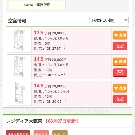
SOHO・事務所可
空室情報
13.5
20,000円
追加
万円
敷/礼：1.0ヶ月/1.0ヶ月
階 数：5階
お問
2
間/広：1DK 27.97m
14.5
20,000円
追加
万円
敷/礼：1.0ヶ月/1.0ヶ月
階 数：12階
お問
2
間/広：1DK 27.97m
14.9
20,000円
追加
万円
敷/礼：1.0ヶ月/0.0ヶ月
階 数：15階
お問
2
間/広：1DK 30.02m
レジディア大森東
【08月07日更新】
仲介手数料無料
敷金ゼロ
礼金ゼロ