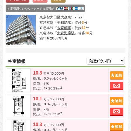
初期費用クレジットカード決済可能
東京都大田区大森東1-7-27
京急本線『
平和島駅
』徒歩
3
分
京急本線『
大森町駅
』徒歩
12
分
京急本線『
大森海岸駅
』徒歩
16
分
築年月2007年8月
空室情報
10.8
15,000円
追加
万円
敷/礼：0.0ヶ月/0.0ヶ月
階 数：2階
お問
2
間/広：1R 20.29m
10.1
15,000円
追加
万円
敷/礼：0.0ヶ月/0.0ヶ月
階 数：2階
お問
2
間/広：1R 20.29m
10.3
15,000円
追加
万円
敷/礼：0.0ヶ月/0.0ヶ月