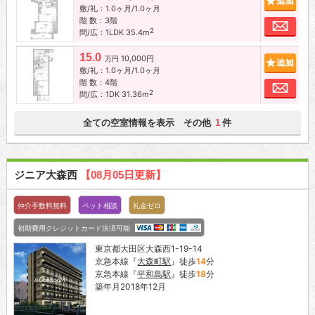
敷/礼：1.0ヶ月/1.0ヶ月
階 数：3階
お問
2
間/広：1LDK 35.4m
15.0
10,000円
追加
万円
敷/礼：1.0ヶ月/1.0ヶ月
階 数：4階
お問
2
間/広：1DK 31.36m
全ての空室情報を表示 その他
件
1
ジニア大森西
【08月05日更新】
仲介手数料無料
ペット相談
礼金ゼロ
初期費用クレジットカード決済可能
東京都大田区大森西1-19-14
京急本線『
大森町駅
』徒歩
14
分
京急本線『
平和島駅
』徒歩
18
分
築年月2018年12月