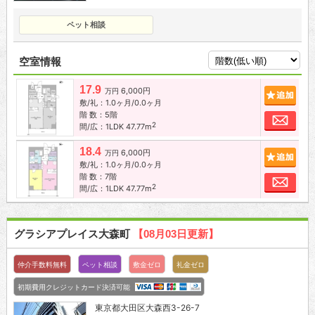
ペット相談
空室情報
17.9
6,000円
追加
万円
敷/礼：1.0ヶ月/0.0ヶ月
階 数：5階
お問
2
間/広：1LDK 47.77m
18.4
6,000円
追加
万円
敷/礼：1.0ヶ月/0.0ヶ月
階 数：7階
お問
2
間/広：1LDK 47.77m
グラシアプレイス大森町
【08月03日更新】
仲介手数料無料
ペット相談
敷金ゼロ
礼金ゼロ
初期費用クレジットカード決済可能
東京都大田区大森西3-26-7