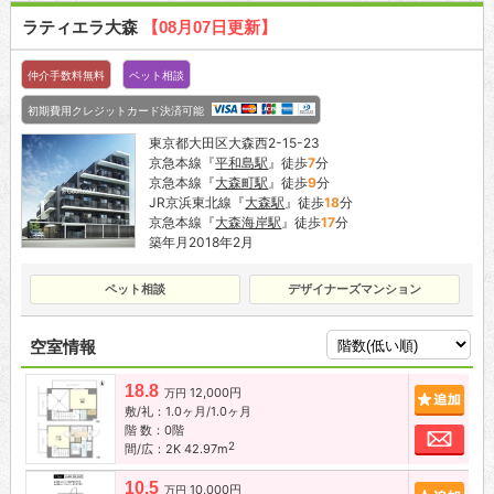
ラティエラ大森
【08月07日更新】
仲介手数料無料
ペット相談
初期費用クレジットカード決済可能
東京都大田区大森西2-15-23
京急本線『
平和島駅
』徒歩
7
分
京急本線『
大森町駅
』徒歩
9
分
JR京浜東北線『
大森駅
』徒歩
18
分
京急本線『
大森海岸駅
』徒歩
17
分
築年月2018年2月
ペット相談
デザイナーズマンション
空室情報
18.8
12,000円
追加
万円
敷/礼：1.0ヶ月/1.0ヶ月
階 数：0階
お問
2
間/広：2K 42.97m
10.5
10,000円
追加
万円