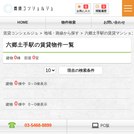
0
0
tog
お気に入り
閲覧履歴
me
HOME
物件検索
お問い合わせ
賃貸コンシェルジュ
地域・路線から探す
六郷土手駅の賃貸マンショ
六郷土手駅の賃貸物件一覧
0
0
建物
棟 部屋
室
現在の検索条件
0
建物
棟中 0～0棟表示
0
建物
棟中 0～0棟表示
03-5468-8899
PC版