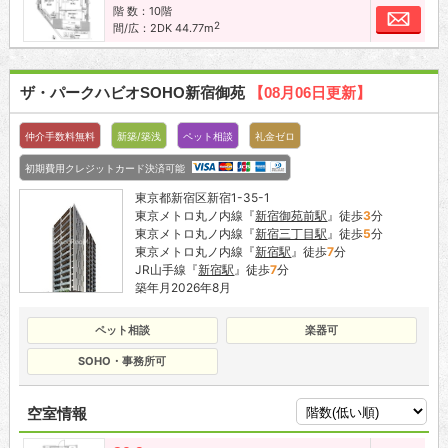
階 数：10階
お問
2
間/広：2DK 44.77m
ザ・パークハビオSOHO新宿御苑
【08月06日更新】
仲介手数料無料
新築/築浅
ペット相談
礼金ゼロ
初期費用クレジットカード決済可能
東京都新宿区新宿1-35-1
東京メトロ丸ノ内線『
新宿御苑前駅
』徒歩
3
分
東京メトロ丸ノ内線『
新宿三丁目駅
』徒歩
5
分
東京メトロ丸ノ内線『
新宿駅
』徒歩
7
分
JR山手線『
新宿駅
』徒歩
7
分
築年月2026年8月
ペット相談
楽器可
SOHO・事務所可
空室情報