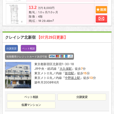
13.2
8,000円
追加
万円
敷/礼：1.0ヶ月/1.0ヶ月
階 数：4階
お問
2
間/広：1R 29.48m
クレイシア北新宿
【07月29日更新】
分譲賃貸
ペット相談
初期費用クレジットカード決済可能
東京都新宿区北新宿1-30-18
JR中央・総武線『
大久保駅
』徒歩
7
分
東京メトロ丸ノ内線『
新宿駅
』徒歩
15
分
東京メトロ丸ノ内線『
中野坂上駅
』徒歩
13
分
築年月2008年6月
ペット相談
分譲賃貸
低層マンション