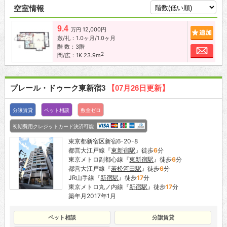
空室情報
9.4
12,000円
追加
万円
敷/礼：1.0ヶ月/1.0ヶ月
階 数：3階
お問
2
間/広：1K 23.9m
プレール・ドゥーク東新宿3
【07月26日更新】
分譲賃貸
ペット相談
敷金ゼロ
初期費用クレジットカード決済可能
東京都新宿区新宿6-20-8
都営大江戸線『
東新宿駅
』徒歩
6
分
東京メトロ副都心線『
東新宿駅
』徒歩
6
分
都営大江戸線『
若松河田駅
』徒歩
6
分
JR山手線『
新宿駅
』徒歩
17
分
東京メトロ丸ノ内線『
新宿駅
』徒歩
17
分
築年月2017年1月
ペット相談
分譲賃貸