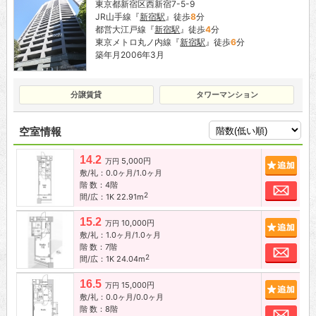
東京都新宿区西新宿7-5-9
JR山手線『
新宿駅
』徒歩
8
分
都営大江戸線『
新宿駅
』徒歩
4
分
東京メトロ丸ノ内線『
新宿駅
』徒歩
6
分
築年月2006年3月
分譲賃貸
タワーマンション
空室情報
14.2
5,000円
追加
万円
敷/礼：0.0ヶ月/1.0ヶ月
階 数：4階
お問
2
間/広：1K 22.91m
15.2
10,000円
追加
万円
敷/礼：1.0ヶ月/1.0ヶ月
階 数：7階
お問
2
間/広：1K 24.04m
16.5
15,000円
追加
万円
敷/礼：0.0ヶ月/0.0ヶ月
階 数：8階
お問