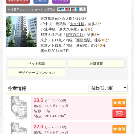
初期費用クレジットカード決済可能
東京都新宿区百人町1-22-27
JR中央・総武線『
大久保駅
』徒歩
3
分
JR山手線『
新大久保駅
』徒歩
8
分
都営大江戸線『
新宿西口駅
』徒歩
8
分
東京メトロ丸ノ内線『
西新宿駅
』徒歩
10
分
東京メトロ丸ノ内線『
新宿駅
』徒歩
10
分
築年月2014年7月
ペット相談
分譲賃貸
デザイナーズマンション
空室情報
23.5
20,000円
追加
万円
敷/礼：1.0ヶ月/1.0ヶ月
階 数：9階
お問
2
間/広：2DK 44.77m
22.0
20,000円
追加
万円
敷/礼：1.0ヶ月/1.0ヶ月