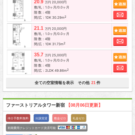
20.9
20,000円
追加
万円
敷/礼：1.0ヶ月/0.0ヶ月
階 数：4階
お問
2
間/広：1DK 30.29m
21.1
20,000円
追加
万円
敷/礼：1.0ヶ月/0.0ヶ月
階 数：4階
お問
2
間/広：1DK 31.73m
35.7
25,000円
追加
万円
敷/礼：1.0ヶ月/0.0ヶ月
階 数：4階
お問
2
間/広：2LDK 49.86m
全ての空室情報を表示 その他
件
21
ファーストリアルタワー新宿
【08月06日更新】
仲介手数料無料
分譲賃貸
敷金ゼロ
礼金ゼロ
初期費用クレジットカード決済可能