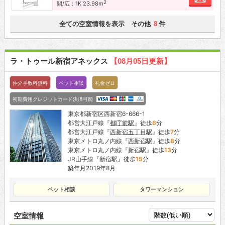
2
間/広：1K 23.98m
全ての空室情報を表示 その他
件
8
ラ・トゥール新宿アネックス
【08月05日更新】
仲介手数料無料
ペット相談
礼金ゼロ
初期費用クレジットカード決済可能
東京都新宿区西新宿6-666-1
都営大江戸線『
都庁前駅
』徒歩
6
分
都営大江戸線『
西新宿五丁目駅
』徒歩
7
分
東京メトロ丸ノ内線『
西新宿駅
』徒歩
8
分
東京メトロ丸ノ内線『
新宿駅
』徒歩
13
分
JR山手線『
新宿駅
』徒歩
15
分
築年月2019年8月
ペット相談
タワーマンション
空室情報