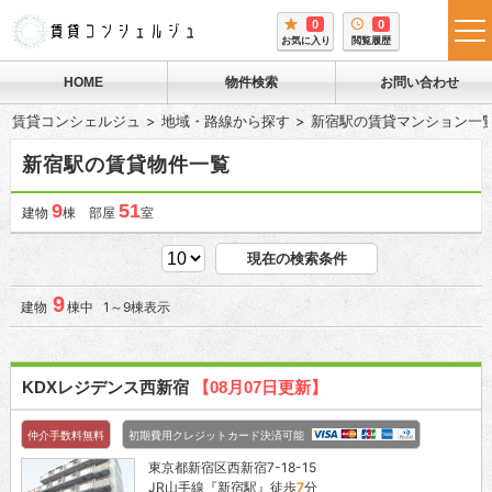
0
0
tog
お気に入り
閲覧履歴
me
HOME
物件検索
お問い合わせ
賃貸コンシェルジュ
地域・路線から探す
新宿駅の賃貸マンション一
新宿駅の賃貸物件一覧
9
51
建物
棟 部屋
室
現在の検索条件
9
建物
棟中 1～9棟表示
KDXレジデンス西新宿
【08月07日更新】
仲介手数料無料
初期費用クレジットカード決済可能
東京都新宿区西新宿7-18-15
JR山手線『
新宿駅
』徒歩
7
分