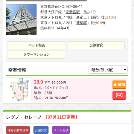
東京都新宿区新宿7-26-11
都営大江戸線『
東新宿駅
』徒歩
1
分
東京メトロ丸ノ内線『
新宿三丁目駅
』徒歩
10
分
東京メトロ丸ノ内線『
新宿駅
』徒歩
14
分
築年月2004年4月
ペット相談
分譲賃貸
タワーマンション
空室情報
38.0
30,000円
追加
万円
敷/礼：1.0ヶ月/1.0ヶ月
階 数：25階
お問
2
間/広：2LDK 78.24m
レグノ・セレーノ
【07月31日更新】
仲介手数料無料
分譲賃貸
ペット相談