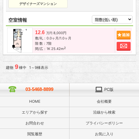
デザイナーズマンション
空室情報
12.6
8,000円
追加
万円
敷/礼：0.0ヶ月/1.0ヶ月
階 数：7階
お問
2
間/広：1K 25.42m
9
建物
棟中 1～9棟表示
03-5468-8899
PC版
HOME
会社概要
エリアから探す
沿線から検索
お問合わせ
プライバシーポリシー
閲覧履歴
お気に入り