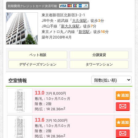
初期費用クレジットカード決済可能
東京都新宿区北新宿3-2-1
JR中央・総武線『
大久保駅
』徒歩
3
分
JR山手線『
新大久保駅
』徒歩
7
分
東京メトロ丸ノ内線『
新宿駅
』徒歩
16
分
築年月2008年4月
ペット相談
分譲賃貸
デザイナーズマンション
タワーマンション
空室情報
13.0
8,000円
追加
万円
敷/礼：1.0ヶ月/1.0ヶ月
階 数：2階
お問
2
間/広：1R 28.36m
13.6
10,000円
追加
万円
敷/礼：1.0ヶ月/1.0ヶ月
階 数：2階
お問
2
間/広：1R 28.36m