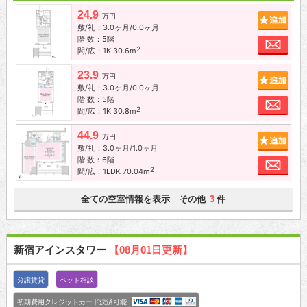
24.9
追加
万円
敷/礼：3.0ヶ月/0.0ヶ月
階 数：5階
お問
2
間/広：1K 30.6m
23.9
追加
万円
敷/礼：3.0ヶ月/0.0ヶ月
階 数：5階
お問
2
間/広：1K 30.8m
44.9
追加
万円
敷/礼：3.0ヶ月/1.0ヶ月
階 数：6階
お問
2
間/広：1LDK 70.04m
全ての空室情報を表示 その他
件
3
新宿アインスタワー
【08月01日更新】
分譲賃貸
ペット相談
初期費用クレジットカード決済可能