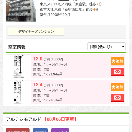
東京メトロ丸ノ内線『
新宿駅
』徒歩
7
分
都営大江戸線『
新宿西口駅
』徒歩
4
分
築年月2005年10月
デザイナーズマンション
空室情報
12.0
6,000円
追加
万円
敷/礼：1.0ヶ月/1.0ヶ月
階 数：2階
お問
2
間/広：1K 21.94m
12.4
6,000円
追加
万円
敷/礼：1.0ヶ月/1.0ヶ月
階 数：2階
お問
2
間/広：1K 24.31m
アルテシモアルド
【08月06日更新】
仲介手数料無料
分譲賃貸
ペット相談