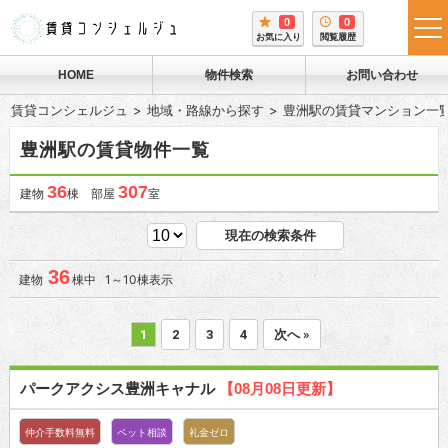
0
0
tog
お気に入り
閲覧履歴
me
HOME
物件検索
お問い合わせ
賃貸コンシェルジュ
地域・路線から探す
豊洲駅の賃貸マンション一
豊洲駅の賃貸物件一覧
36
307
建物
棟 部屋
室
現在の検索条件
36
建物
棟中 1～10棟表示
1
2
3
4
次へ »
パークアクシス豊洲キャナル
【08月08日更新】
仲介手数料無料
ペット相談
礼金ゼロ