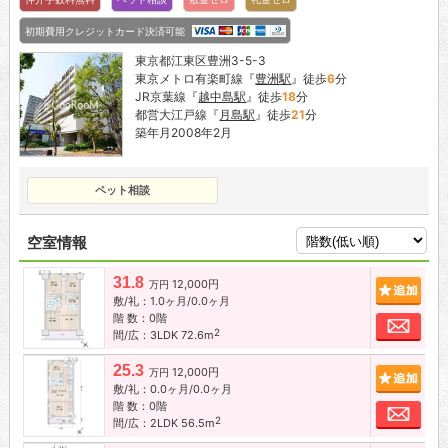
初期費用クレジットカード決済可能
東京都江東区豊洲3-5-3
東京メトロ有楽町線『
豊洲駅
』徒歩
6
分
JR京葉線『
越中島駅
』徒歩
18
分
都営大江戸線『
月島駅
』徒歩
21
分
築年月2008年2月
ペット相談
空室情報
31.8
12,000円
追加
万円
敷/礼：1.0ヶ月/0.0ヶ月
階 数：0階
お問
2
間/広：3LDK 72.6m
25.3
12,000円
追加
万円
敷/礼：0.0ヶ月/0.0ヶ月
階 数：0階
お問
2
間/広：2LDK 56.5m