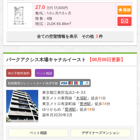
27.0
17,000円
追加
万円
敷/礼：1.0ヶ月/1.5ヶ月
階 数：4階
お問
2
間/広：2LDK 65.86m
全ての空室情報を表示 その他
件
3
パークアクシス木場キャナルイースト
【08月08日更新】
仲介手数料無料
ペット相談
初期費用クレジットカード決済可能
東京都江東区塩浜2-4-33
東京メトロ東西線『
木場駅
』徒歩
11
分
東京メトロ有楽町線『
豊洲駅
』徒歩
14
分
ゆりかもめ『
豊洲駅
』徒歩
14
分
築年月2020年2月
ペット相談
デザイナーズマンション