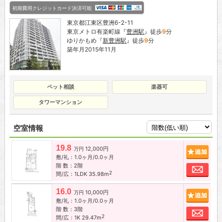
初期費用クレジットカード決済可能
東京都江東区豊洲6-2-11
東京メトロ有楽町線『
豊洲駅
』徒歩
9
分
ゆりかもめ『
新豊洲駅
』徒歩
9
分
築年月2015年11月
ペット相談
楽器可
タワーマンション
空室情報
19.8
12,000円
追加
万円
敷/礼：1.0ヶ月/0.0ヶ月
階 数：2階
お問
2
間/広：1LDK 35.98m
16.0
10,000円
追加
万円
敷/礼：1.0ヶ月/0.0ヶ月
階 数：3階
お問
2
間/広：1K 29.47m