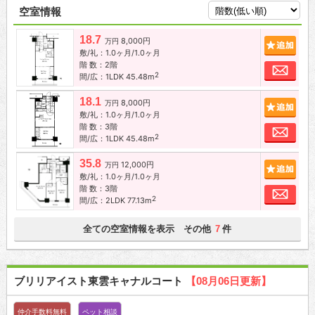
空室情報
18.7
8,000円
追加
万円
敷/礼：1.0ヶ月/1.0ヶ月
階 数：2階
お問
2
間/広：1LDK 45.48m
18.1
8,000円
追加
万円
敷/礼：1.0ヶ月/1.0ヶ月
階 数：3階
お問
2
間/広：1LDK 45.48m
35.8
12,000円
追加
万円
敷/礼：1.0ヶ月/1.0ヶ月
階 数：3階
お問
2
間/広：2LDK 77.13m
全ての空室情報を表示 その他
件
7
ブリリアイスト東雲キャナルコート
【08月06日更新】
仲介手数料無料
ペット相談