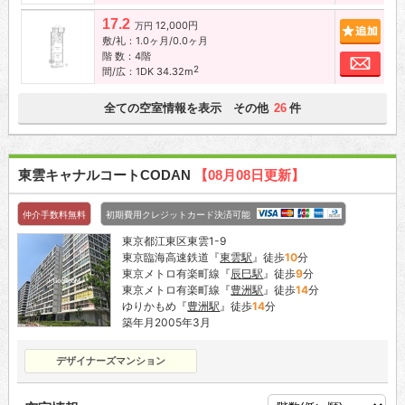
17.2
12,000円
追加
万円
敷/礼：1.0ヶ月/0.0ヶ月
階 数：4階
お問
2
間/広：1DK 34.32m
全ての空室情報を表示 その他
件
26
東雲キャナルコートCODAN
【08月08日更新】
仲介手数料無料
初期費用クレジットカード決済可能
東京都江東区東雲1-9
東京臨海高速鉄道『
東雲駅
』徒歩
10
分
東京メトロ有楽町線『
辰巳駅
』徒歩
9
分
東京メトロ有楽町線『
豊洲駅
』徒歩
14
分
ゆりかもめ『
豊洲駅
』徒歩
14
分
築年月2005年3月
デザイナーズマンション