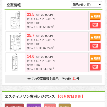
空室情報
23.5
20,000円
追加
万円
敷/礼：1.0ヶ月/0.0ヶ月
階 数：1階
お問
2
間/広：3LDK 58.32m
25.7
20,000円
追加
万円
敷/礼：1.0ヶ月/0.0ヶ月
階 数：1階
お問
2
間/広：3LDK 62.24m
14.6
20,000円
追加
万円
敷/礼：1.0ヶ月/0.0ヶ月
階 数：2階
お問
2
間/広：1LDK 34.92m
全ての空室情報を表示 その他
件
11
エスティメゾン豊洲レジデンス
【08月07日更新】
仲介手数料無料
ペット相談
敷金ゼロ
礼金ゼロ