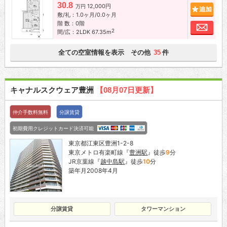
30.8
12,000円
追加
万円
敷/礼：1.0ヶ月/0.0ヶ月
階 数：0階
お問
2
間/広：2LDK 67.35m
全ての空室情報を表示 その他
件
35
キャナルスクウェア豊洲
【08月07日更新】
仲介手数料無料
分譲賃貸
初期費用クレジットカード決済可能
東京都江東区豊洲1-2-8
東京メトロ有楽町線『
豊洲駅
』徒歩
9
分
JR京葉線『
越中島駅
』徒歩
10
分
築年月2008年4月
分譲賃貸
タワーマンション