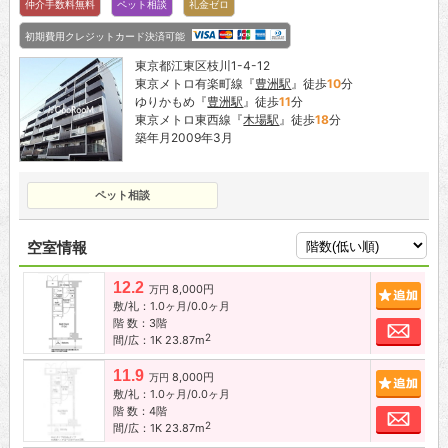
仲介手数料無料
ペット相談
礼金ゼロ
初期費用クレジットカード決済可能
東京都江東区枝川1-4-12
東京メトロ有楽町線『
豊洲駅
』徒歩
10
分
ゆりかもめ『
豊洲駅
』徒歩
11
分
東京メトロ東西線『
木場駅
』徒歩
18
分
築年月2009年3月
ペット相談
空室情報
12.2
8,000円
追加
万円
敷/礼：1.0ヶ月/0.0ヶ月
階 数：3階
お問
2
間/広：1K 23.87m
11.9
8,000円
追加
万円
敷/礼：1.0ヶ月/0.0ヶ月
階 数：4階
お問
2
間/広：1K 23.87m