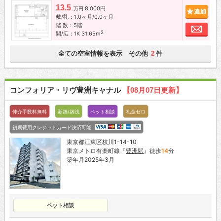
13.5
8,000円
追加
万円
敷/礼：1.0ヶ月/0.0ヶ月
階 数：5階
お問
2
間/広：1K 31.65m
全ての空室情報を表示 その他
件
2
コンフォリア・リヴ豊洲キャナル
【08月07日更新】
仲介手数料無料
新築/築浅
ペット相談
礼金ゼロ
初期費用クレジットカード決済可能
東京都江東区枝川1-14-10
東京メトロ有楽町線『
豊洲駅
』徒歩
14
分
築年月2025年3月
ペット相談