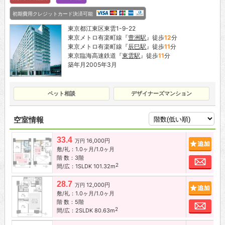
初期費用クレジットカード決済可能
東京都江東区東雲1-9-22
東京メトロ有楽町線『
豊洲駅
』徒歩
12
分
東京メトロ有楽町線『
辰巳駅
』徒歩
11
分
東京臨海高速鉄道『
東雲駅
』徒歩
11
分
築年月2005年3月
ペット相談
デザイナーズマンション
空室情報
33.4
16,000円
追加
万円
敷/礼：1.0ヶ月/1.0ヶ月
階 数：3階
お問
2
間/広：1SLDK 101.32m
28.7
12,000円
追加
万円
敷/礼：1.0ヶ月/1.0ヶ月
階 数：5階
お問
2
間/広：2SLDK 80.63m