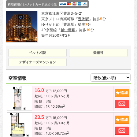
初期費用クレジットカード決済可能
東京都江東区豊洲3-5-21
東京メトロ有楽町線『
豊洲駅
』徒歩
5
分
ゆりかもめ『
豊洲駅
』徒歩
7
分
JR京葉線『
越中島駅
』徒歩
19
分
築年月2007年2月
ペット相談
楽器可
デザイナーズマンション
空室情報
16.0
12,000円
追加
万円
敷/礼：1.0ヶ月/1.5ヶ月
階 数：3階
お問
2
間/広：1R 40.56m
23.5
15,000円
追加
万円
敷/礼：1.0ヶ月/1.0ヶ月
階 数：3階
お問
2
間/広：1LDK 58.72m