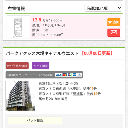
空室情報
13.6
12,000円
追加
万円
敷/礼：1.0ヶ月/1.0ヶ月
階 数：5階
お問
2
間/広：1DK 29.64m
パークアクシス木場キャナルウエスト
【08月08日更新】
仲介手数料無料
ペット相談
初期費用クレジットカード決済可能
東京都江東区塩浜2-4-35
東京メトロ東西線『
木場駅
』徒歩
11
分
東京メトロ有楽町線『
豊洲駅
』徒歩
14
分
築年月2018年10月
ペット相談