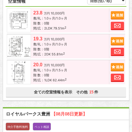
空室情報
23.8
10,000円
追加
万円
敷/礼：1.0ヶ月/1.0ヶ月
階 数：0階
お問
2
間/広：2LDK 79.51m
19.3
10,000円
追加
万円
敷/礼：1.0ヶ月/1.0ヶ月
階 数：0階
お問
2
間/広：2DK 55.81m
20.0
10,000円
追加
万円
敷/礼：1.0ヶ月/1.5ヶ月
階 数：0階
お問
2
間/広：1LDK 62.44m
全ての空室情報を表示 その他
件
15
ロイヤルパークス豊洲
【08月08日更新】
仲介手数料無料
ペット相談