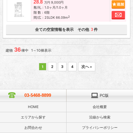
28.8
9,000円
追加
万円
敷/礼：1.0ヶ月/1.0ヶ月
階 数：6階
お問
2
間/広：2SLDK 66.09m
全ての空室情報を表示 その他
件
3
36
建物
棟中 1～10棟表示
1
2
3
4
次へ »
03-5468-8899
PC版
HOME
会社概要
エリアから探す
沿線から検索
お問合わせ
プライバシーポリシー