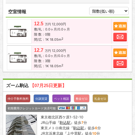
空室情報
12.5
12,000円
追加
万円
敷/礼：0.0ヶ月/0.0ヶ月
階 数：0階
お問
2
間/広：1K 18.05m
12.7
12,000円
追加
万円
敷/礼：0.0ヶ月/0.0ヶ月
階 数：3階
お問
2
間/広：1K 18.05m
ズーム駒込
【07月25日更新】
仲介手数料無料
分譲賃貸
ペット相談
敷金ゼロ
礼金ゼロ
初期費用クレジットカード決済可能
東京都北区西ケ原1-52-10
JR山手線『
駒込駅
』徒歩
7
分
東京メトロ南北線『
駒込駅
』徒歩
6
分
JR京浜東北線『
上中里駅
』徒歩
10
分