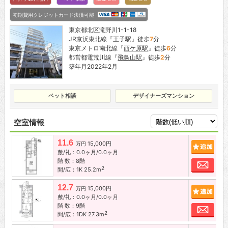
初期費用クレジットカード決済可能
東京都北区滝野川1-1-18
JR京浜東北線『
王子駅
』徒歩
7
分
東京メトロ南北線『
西ケ原駅
』徒歩
6
分
都営都電荒川線『
飛鳥山駅
』徒歩
2
分
築年月2022年2月
ペット相談
デザイナーズマンション
空室情報
11.6
15,000円
追加
万円
敷/礼：0.0ヶ月/0.0ヶ月
階 数：8階
お問
2
間/広：1K 25.2m
12.7
15,000円
追加
万円
敷/礼：0.0ヶ月/0.0ヶ月
階 数：9階
お問
2
間/広：1DK 27.3m