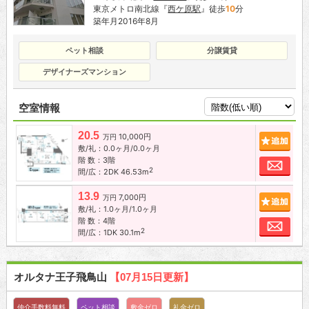
東京メトロ南北線『
西ケ原駅
』徒歩
10
分
築年月2016年8月
ペット相談
分譲賃貸
デザイナーズマンション
空室情報
20.5
10,000円
追加
万円
敷/礼：0.0ヶ月/0.0ヶ月
階 数：3階
お問
2
間/広：2DK 46.53m
13.9
7,000円
追加
万円
敷/礼：1.0ヶ月/1.0ヶ月
階 数：4階
お問
2
間/広：1DK 30.1m
オルタナ王子飛鳥山
【07月15日更新】
仲介手数料無料
ペット相談
敷金ゼロ
礼金ゼロ