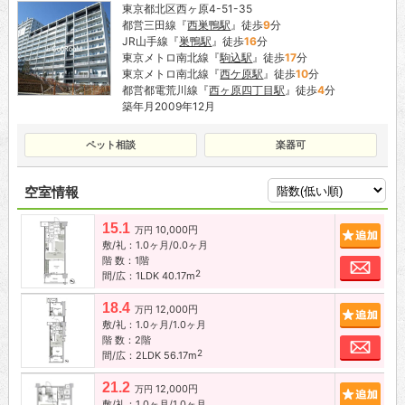
東京都北区西ヶ原4-51-35
都営三田線『
西巣鴨駅
』徒歩
9
分
JR山手線『
巣鴨駅
』徒歩
16
分
東京メトロ南北線『
駒込駅
』徒歩
17
分
東京メトロ南北線『
西ケ原駅
』徒歩
10
分
都営都電荒川線『
西ヶ原四丁目駅
』徒歩
4
分
築年月2009年12月
ペット相談
楽器可
空室情報
15.1
10,000円
追加
万円
敷/礼：1.0ヶ月/0.0ヶ月
階 数：1階
お問
2
間/広：1LDK 40.17m
18.4
12,000円
追加
万円
敷/礼：1.0ヶ月/1.0ヶ月
階 数：2階
お問
2
間/広：2LDK 56.17m
21.2
12,000円
追加
万円
敷/礼：1.0ヶ月/1.0ヶ月