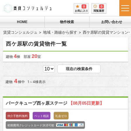
0
0
tog
お気に入り
閲覧履歴
me
HOME
物件検索
お問い合わせ
賃貸コンシェルジュ
地域・路線から探す
西ケ原駅の賃貸マンション
西ケ原駅の賃貸物件一覧
4
20
建物
棟 部屋
室
現在の検索条件
4
建物
棟中 1～4棟表示
パークキューブ西ヶ原ステージ
【08月05日更新】
仲介手数料無料
ペット相談
礼金ゼロ
初期費用クレジットカード決済可能