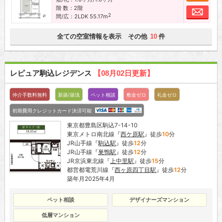
階 数：2階
お問
2
間/広：2LDK 55.17m
全ての空室情報を表示 その他
件
10
レピュア駒込レジデンス
【08月02日更新】
仲介手数料無料
新築/築浅
ペット相談
敷金ゼロ
礼金ゼロ
初期費用クレジットカード決済可能
東京都豊島区駒込7-14-10
東京メトロ南北線『
西ケ原駅
』徒歩
10
分
JR山手線『
駒込駅
』徒歩
12
分
JR山手線『
巣鴨駅
』徒歩
12
分
JR京浜東北線『
上中里駅
』徒歩
15
分
都営都電荒川線『
西ヶ原四丁目駅
』徒歩
12
分
築年月2025年4月
ペット相談
デザイナーズマンション
低層マンション