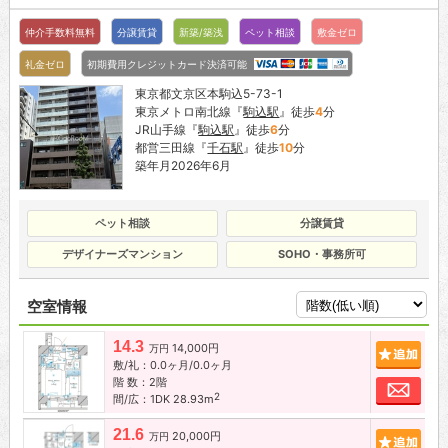
仲介手数料無料
分譲賃貸
新築/築浅
ペット相談
敷金ゼロ
礼金ゼロ
初期費用クレジットカード決済可能
東京都文京区本駒込5-73-1
東京メトロ南北線『
駒込駅
』徒歩
4
分
JR山手線『
駒込駅
』徒歩
6
分
都営三田線『
千石駅
』徒歩
10
分
築年月2026年6月
ペット相談
分譲賃貸
デザイナーズマンション
SOHO・事務所可
空室情報
14.3
14,000円
追加
万円
敷/礼：0.0ヶ月/0.0ヶ月
階 数：2階
お問
2
間/広：1DK 28.93m
21.6
20,000円
追加
万円