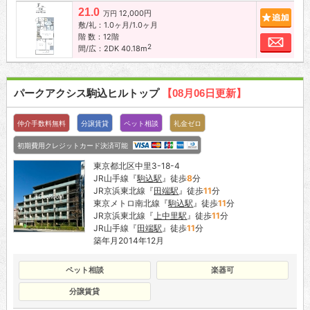
21.0
12,000円
追加
万円
敷/礼：1.0ヶ月/1.0ヶ月
階 数：12階
お問
2
間/広：2DK 40.18m
パークアクシス駒込ヒルトップ
【08月06日更新】
仲介手数料無料
分譲賃貸
ペット相談
礼金ゼロ
初期費用クレジットカード決済可能
東京都北区中里3-18-4
JR山手線『
駒込駅
』徒歩
8
分
JR京浜東北線『
田端駅
』徒歩
11
分
東京メトロ南北線『
駒込駅
』徒歩
11
分
JR京浜東北線『
上中里駅
』徒歩
11
分
JR山手線『
田端駅
』徒歩
11
分
築年月2014年12月
ペット相談
楽器可
分譲賃貸