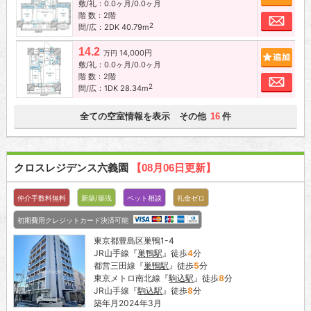
敷/礼：0.0ヶ月/0.0ヶ月
階 数：2階
お問
2
間/広：2DK 40.79m
14.2
14,000円
追加
万円
敷/礼：0.0ヶ月/0.0ヶ月
階 数：2階
お問
2
間/広：1DK 28.34m
全ての空室情報を表示 その他
件
16
クロスレジデンス六義園
【08月06日更新】
仲介手数料無料
新築/築浅
ペット相談
礼金ゼロ
初期費用クレジットカード決済可能
東京都豊島区巣鴨1-4
JR山手線『
巣鴨駅
』徒歩
4
分
都営三田線『
巣鴨駅
』徒歩
5
分
東京メトロ南北線『
駒込駅
』徒歩
8
分
JR山手線『
駒込駅
』徒歩
8
分
築年月2024年3月