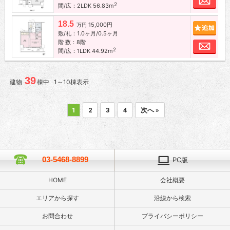
2
間/広：2LDK 56.83m
18.5
15,000円
追加
万円
敷/礼：1.0ヶ月/0.5ヶ月
階 数：8階
お問
2
間/広：1LDK 44.92m
39
建物
棟中 1～10棟表示
1
2
3
4
次へ »
03-5468-8899
PC版
HOME
会社概要
エリアから探す
沿線から検索
お問合わせ
プライバシーポリシー