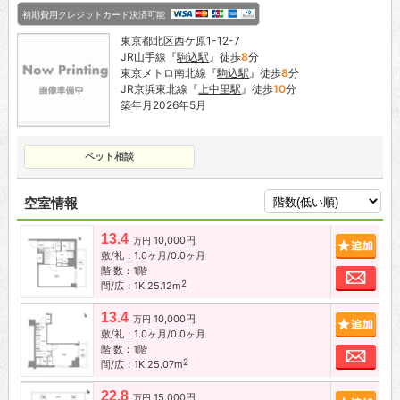
初期費用クレジットカード決済可能
東京都北区西ケ原1-12-7
JR山手線『
駒込駅
』徒歩
8
分
東京メトロ南北線『
駒込駅
』徒歩
8
分
JR京浜東北線『
上中里駅
』徒歩
10
分
築年月2026年5月
ペット相談
空室情報
13.4
10,000円
追加
万円
敷/礼：1.0ヶ月/0.0ヶ月
階 数：1階
お問
2
間/広：1K 25.12m
13.4
10,000円
追加
万円
敷/礼：1.0ヶ月/0.0ヶ月
階 数：1階
お問
2
間/広：1K 25.07m
22.8
15,000円
追加
万円