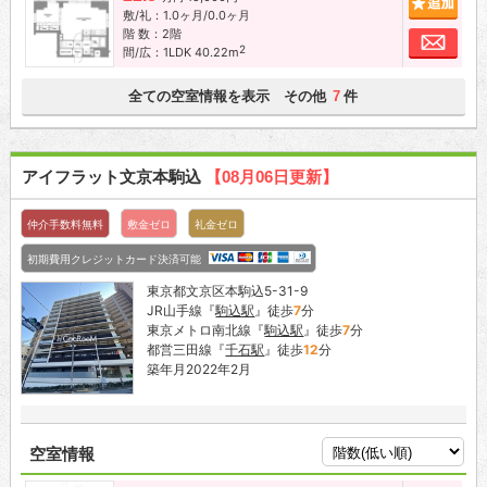
敷/礼：1.0ヶ月/0.0ヶ月
階 数：2階
お問
2
間/広：1LDK 40.22m
全ての空室情報を表示 その他
件
7
アイフラット文京本駒込
【08月06日更新】
仲介手数料無料
敷金ゼロ
礼金ゼロ
初期費用クレジットカード決済可能
東京都文京区本駒込5-31-9
JR山手線『
駒込駅
』徒歩
7
分
東京メトロ南北線『
駒込駅
』徒歩
7
分
都営三田線『
千石駅
』徒歩
12
分
築年月2022年2月
空室情報