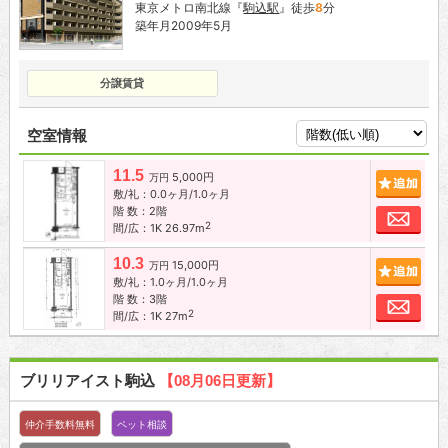
東京メトロ南北線『
駒込駅
』徒歩
8
分
築年月2009年5月
分譲賃貸
空室情報
11.5
5,000円
追加
万円
敷/礼：0.0ヶ月/1.0ヶ月
階 数：2階
お問
2
間/広：1K 26.97m
10.3
15,000円
追加
万円
敷/礼：1.0ヶ月/1.0ヶ月
階 数：3階
お問
2
間/広：1K 27m
ブリリアイスト駒込
【08月06日更新】
仲介手数料無料
ペット相談