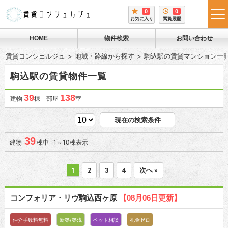
0
0
tog
お気に入り
閲覧履歴
me
HOME
物件検索
お問い合わせ
賃貸コンシェルジュ
地域・路線から探す
駒込駅の賃貸マンション一
駒込駅の賃貸物件一覧
39
138
建物
棟 部屋
室
現在の検索条件
39
建物
棟中 1～10棟表示
1
2
3
4
次へ »
コンフォリア・リヴ駒込西ヶ原
【08月06日更新】
仲介手数料無料
新築/築浅
ペット相談
礼金ゼロ