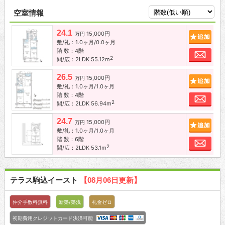
空室情報
24.1
15,000円
追加
万円
敷/礼：1.0ヶ月/0.0ヶ月
階 数：4階
お問
2
間/広：2LDK 55.12m
26.5
15,000円
追加
万円
敷/礼：1.0ヶ月/1.0ヶ月
階 数：4階
お問
2
間/広：2LDK 56.94m
24.7
15,000円
追加
万円
敷/礼：1.0ヶ月/1.0ヶ月
階 数：6階
お問
2
間/広：2LDK 53.1m
テラス駒込イースト
【08月06日更新】
仲介手数料無料
新築/築浅
礼金ゼロ
初期費用クレジットカード決済可能