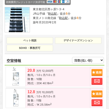
初期費用クレジットカード決済可能
東京都北区西ヶ原1-3-4
JR山手線『
駒込駅
』徒歩
5
分
東京メトロ南北線『
駒込駅
』徒歩
5
分
築年月2020年2月
ペット相談
デザイナーズマンション
SOHO・事務所可
空室情報
20.8
12,000円
追加
万円
敷/礼：1.0ヶ月/1.0ヶ月
階 数：10階
お問
2
間/広：2DK 40.18m
12.8
10,000円
追加
万円
敷/礼：1.0ヶ月/1.0ヶ月
階 数：11階
お問
2
間/広：1K 25.56m