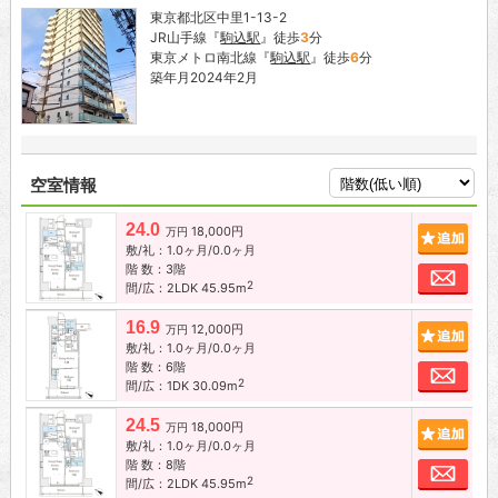
東京都北区中里1-13-2
JR山手線『
駒込駅
』徒歩
3
分
東京メトロ南北線『
駒込駅
』徒歩
6
分
築年月2024年2月
空室情報
24.0
18,000円
追加
万円
敷/礼：1.0ヶ月/0.0ヶ月
階 数：3階
お問
2
間/広：2LDK 45.95m
16.9
12,000円
追加
万円
敷/礼：1.0ヶ月/0.0ヶ月
階 数：6階
お問
2
間/広：1DK 30.09m
24.5
18,000円
追加
万円
敷/礼：1.0ヶ月/0.0ヶ月
階 数：8階
お問
2
間/広：2LDK 45.95m