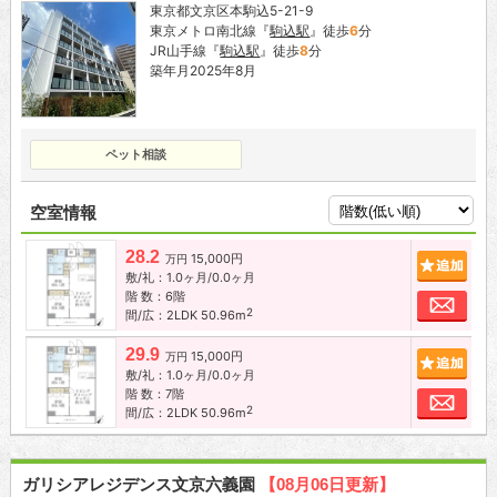
東京都文京区本駒込5-21-9
東京メトロ南北線『
駒込駅
』徒歩
6
分
JR山手線『
駒込駅
』徒歩
8
分
築年月2025年8月
ペット相談
空室情報
28.2
15,000円
追加
万円
敷/礼：1.0ヶ月/0.0ヶ月
階 数：6階
お問
2
間/広：2LDK 50.96m
29.9
15,000円
追加
万円
敷/礼：1.0ヶ月/0.0ヶ月
階 数：7階
お問
2
間/広：2LDK 50.96m
ガリシアレジデンス文京六義園
【08月06日更新】