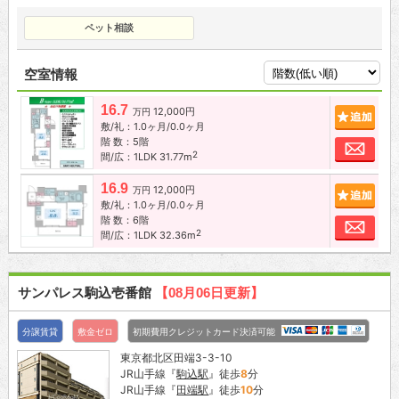
ペット相談
空室情報
16.7
12,000円
追加
万円
敷/礼：1.0ヶ月/0.0ヶ月
階 数：5階
お問
2
間/広：1LDK 31.77m
16.9
12,000円
追加
万円
敷/礼：1.0ヶ月/0.0ヶ月
階 数：6階
お問
2
間/広：1LDK 32.36m
サンパレス駒込壱番館
【08月06日更新】
分譲賃貸
敷金ゼロ
初期費用クレジットカード決済可能
東京都北区田端3-3-10
JR山手線『
駒込駅
』徒歩
8
分
JR山手線『
田端駅
』徒歩
10
分