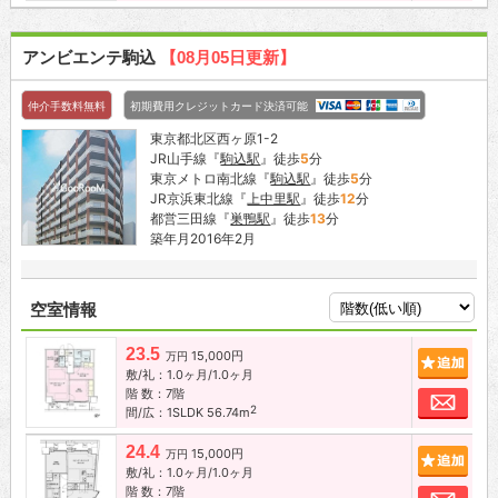
アンビエンテ駒込
【08月05日更新】
仲介手数料無料
初期費用クレジットカード決済可能
東京都北区西ヶ原1-2
JR山手線『
駒込駅
』徒歩
5
分
東京メトロ南北線『
駒込駅
』徒歩
5
分
JR京浜東北線『
上中里駅
』徒歩
12
分
都営三田線『
巣鴨駅
』徒歩
13
分
築年月2016年2月
空室情報
23.5
15,000円
追加
万円
敷/礼：1.0ヶ月/1.0ヶ月
階 数：7階
お問
2
間/広：1SLDK 56.74m
24.4
15,000円
追加
万円
敷/礼：1.0ヶ月/1.0ヶ月
階 数：7階
お問