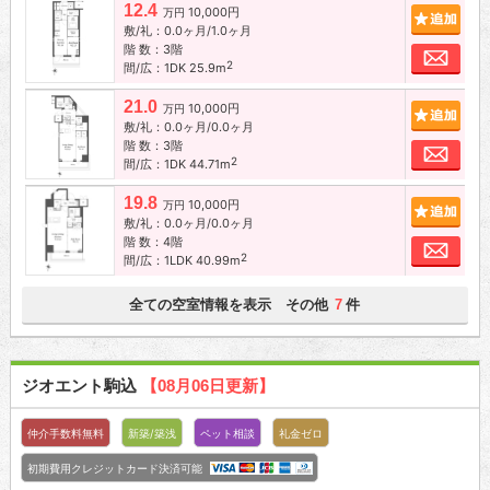
12.4
10,000円
追加
万円
敷/礼：0.0ヶ月/1.0ヶ月
階 数：3階
お問
2
間/広：1DK 25.9m
21.0
10,000円
追加
万円
敷/礼：0.0ヶ月/0.0ヶ月
階 数：3階
お問
2
間/広：1DK 44.71m
19.8
10,000円
追加
万円
敷/礼：0.0ヶ月/0.0ヶ月
階 数：4階
お問
2
間/広：1LDK 40.99m
全ての空室情報を表示 その他
件
7
ジオエント駒込
【08月06日更新】
仲介手数料無料
新築/築浅
ペット相談
礼金ゼロ
初期費用クレジットカード決済可能