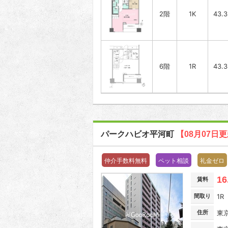
2階
1K
43.
6階
1R
43.
パークハビオ平河町
【08月07日
仲介手数料無料
ペット相談
礼金ゼロ
16
賃料
間取り
1R
住所
東京