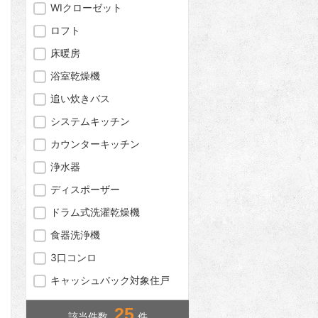
WIクローゼット
ロフト
床暖房
浴室乾燥機
追い炊きバス
問合わせ
システムキッチン
カウンターキッチン
浄水器
問合わせ
ディスポーザー
ドラム式洗濯乾燥機
食器洗浄機
問合わせ
3口コンロ
キャッシュバック対象住戸
25
該当件数
件