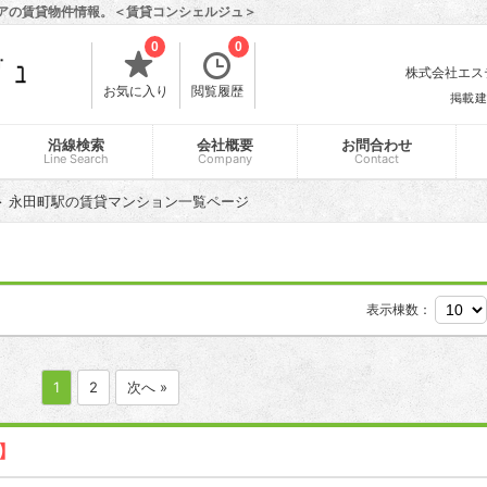
リアの賃貸物件情報。＜賃貸コンシェルジュ＞
0
0
株式会社エスティ
お気に入り
閲覧履歴
掲載建
沿線検索
会社概要
お問合わせ
Line Search
Company
Contact
永田町駅の賃貸マンション一覧ページ
表示棟数：
1
2
次へ »
新】