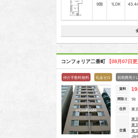
9階
1LDK
43.4
コンフォリア二番町
【08月07日
仲介手数料無料
礼金ゼロ
初期費用ク
19
賃料
間取り
1R
住所
東
東
東
交通
東
JR