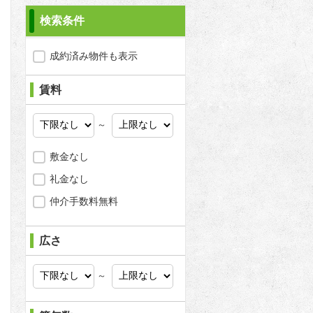
検索条件
成約済み物件も表示
賃料
～
敷金なし
礼金なし
仲介手数料無料
広さ
問合わせ
～