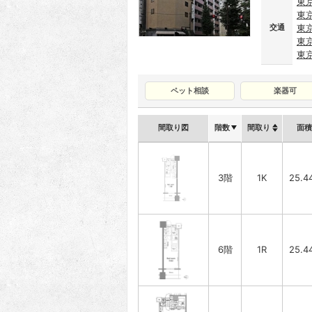
東
東
交通
東
東
東
ペット相談
楽器可
間取り図
階数
間取り
面積
3階
1K
25.4
6階
1R
25.4