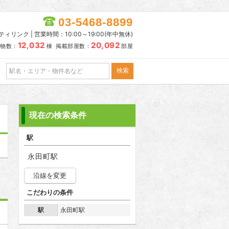
03-5468-8899
リンク | 営業時間：10:00～19:00(年中無休)
12,032
20,092
物数：
棟 掲載部屋数：
部屋
現在の検索条件
駅
永田町駅
沿線を変更
こだわりの条件
駅
永田町駅