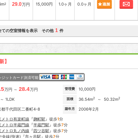
お
4m
29.0
15,000円
1.0ヶ月
0.0ヶ月
2
万円
1
全ての空室情報を表示 その他
件
更新】
レジットカード決済可能
.5
28.4
管理費
10,000円
万円 ～
万円
2
2
 ～ 1LDK
面積
36.54m
～ 50.32m
京都千代田区二番町4-8
築年月
2006年2月
京メトロ有楽町線
『
麹町駅
』徒歩
1
分
京メトロ半蔵門線
『
半蔵門駅
』徒歩
7
分
京メトロ丸ノ内線
『
四ツ谷駅
』徒歩
7
分
中央線(快速)
『
市ヶ谷駅
』徒歩
7
分