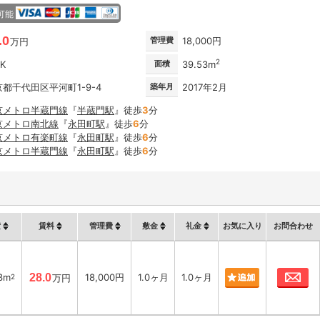
可能
.0
管理費
18,000円
万円
2
DK
面積
39.53m
都千代田区平河町1-9-4
築年月
2017年2月
京メトロ半蔵門線
『
半蔵門駅
』徒歩
3
分
京メトロ南北線
『
永田町駅
』徒歩
6
分
京メトロ有楽町線
『
永田町駅
』徒歩
6
分
京メトロ半蔵門線
『
永田町駅
』徒歩
6
分
積
賃料
管理費
敷金
礼金
お気に入り
お問合わせ
お
3m
28.0
18,000円
1.0ヶ月
1.0ヶ月
2
万円