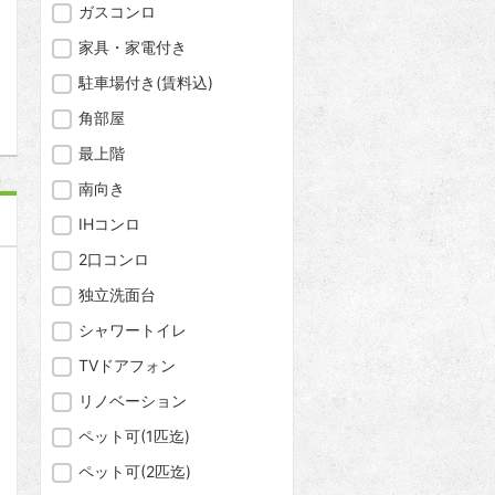
問合わせ
ガスコンロ
家具・家電付き
駐車場付き(賃料込)
角部屋
最上階
南向き
IHコンロ
2口コンロ
独立洗面台
シャワートイレ
TVドアフォン
リノベーション
ペット可(1匹迄)
ペット可(2匹迄)