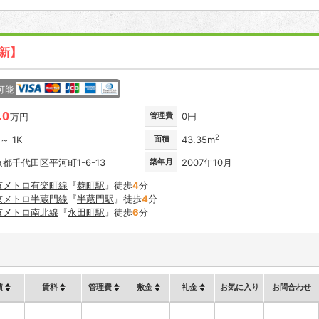
更新】
可能
.0
管理費
0円
万円
2
 ～ 1K
面積
43.35m
都千代田区平河町1-6-13
築年月
2007年10月
京メトロ有楽町線
『
麹町駅
』徒歩
4
分
京メトロ半蔵門線
『
半蔵門駅
』徒歩
4
分
京メトロ南北線
『
永田町駅
』徒歩
6
分
積
賃料
管理費
敷金
礼金
お気に入り
お問合わせ