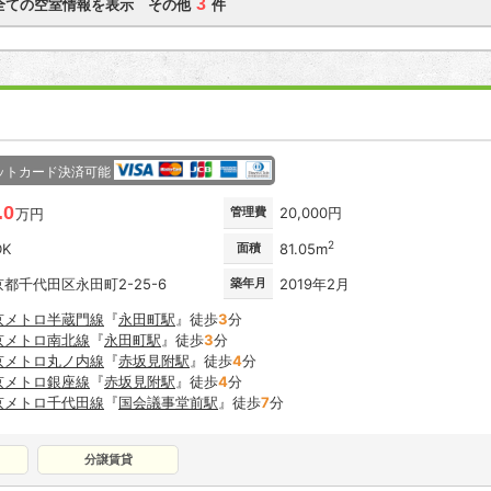
3
全ての空室情報を表示 その他
件
ットカード決済可能
.0
管理費
20,000円
万円
2
DK
面積
81.05m
都千代田区永田町2-25-6
築年月
2019年2月
京メトロ半蔵門線
『
永田町駅
』徒歩
3
分
京メトロ南北線
『
永田町駅
』徒歩
3
分
京メトロ丸ノ内線
『
赤坂見附駅
』徒歩
4
分
京メトロ銀座線
『
赤坂見附駅
』徒歩
4
分
京メトロ千代田線
『
国会議事堂前駅
』徒歩
7
分
分譲賃貸