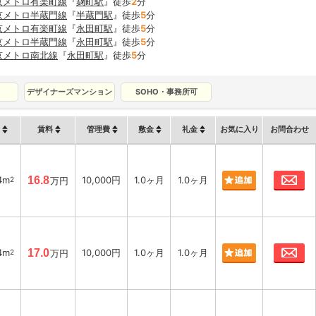
京メトロ有楽町線
『
麹町駅
』徒歩
2
分
京メトロ半蔵門線
『
半蔵門駅
』徒歩
5
分
京メトロ有楽町線
『
永田町駅
』徒歩
5
分
京メトロ半蔵門線
『
永田町駅
』徒歩
5
分
京メトロ南北線
『
永田町駅
』徒歩
5
分
デザイナーズマンション
SOHO・事務所可
賃料
管理費
敷金
礼金
お気に入り
お問合わせ
お
4m
16.8
10,000円
1.0ヶ月
1.0ヶ月
2
万円
お
4m
17.0
10,000円
1.0ヶ月
1.0ヶ月
2
万円