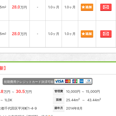
お
35m
28.0
-
1.0ヶ月
1.0ヶ月
2
万円
お
35m
28.0
-
1.0ヶ月
1.0ヶ月
2
万円
更新】
初期費用クレジットカード決済可能
.8
30.5
管理費
10,000円 ～ 15,000円
万円 ～
万円
2
2
 ～ 1LDK
面積
25.44m
～ 43.44m
都千代田区平河町1-4-9
築年月
2014年8月