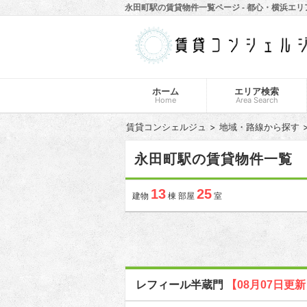
永田町駅の賃貸物件一覧ページ - 都心・横浜エ
ホーム
エリア検索
Home
Area Search
賃貸コンシェルジュ
地域・路線から探す
永田町駅の賃貸物件一覧
13
25
建物
棟 部屋
室
レフィール半蔵門
【08月07日更