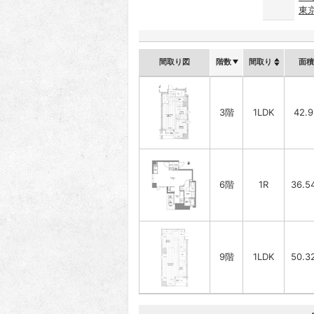
東
間取り図
階数
間取り
面積
3階
1LDK
42.
6階
1R
36.5
9階
1LDK
50.3