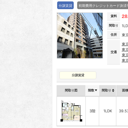
分譲賃貸
初期費用クレジットカード決済
28
賃料
間取り
1L
住所
東京
東
東
交通
東
東
分譲賃貸
間取り図
階数
間取り
面
3階
1LDK
39.5