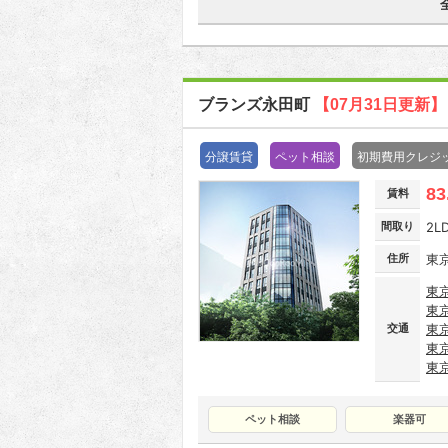
ブランズ永田町
【07月31日更新】
分譲賃貸
ペット相談
初期費用クレジ
83
賃料
間取り
2L
住所
東京
東
東
交通
東
東
東
ペット相談
楽器可