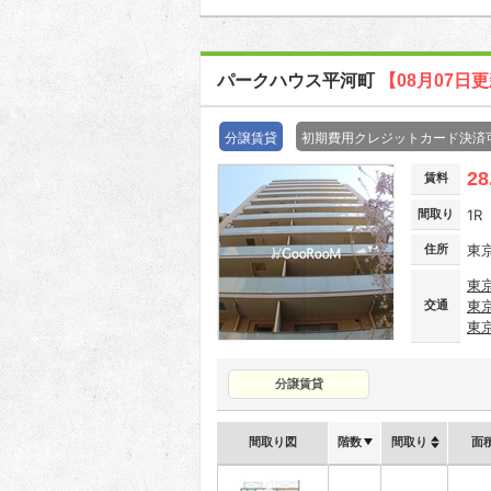
パークハウス平河町
【08月07日
分譲賃貸
初期費用クレジットカード決済
28
賃料
間取り
1R
住所
東京
東
交通
東
東
分譲賃貸
間取り図
階数
間取り
面