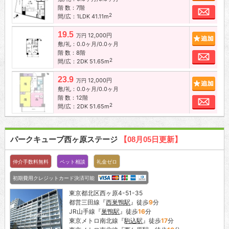
階 数：7階
お問
2
間/広：1LDK 41.11m
19.5
12,000円
追加
万円
敷/礼：0.0ヶ月/0.0ヶ月
階 数：8階
お問
2
間/広：2DK 51.65m
23.9
12,000円
追加
万円
敷/礼：0.0ヶ月/0.0ヶ月
階 数：12階
お問
2
間/広：2DK 51.65m
パークキューブ西ヶ原ステージ
【08月05日更新】
仲介手数料無料
ペット相談
礼金ゼロ
初期費用クレジットカード決済可能
東京都北区西ヶ原4-51-35
都営三田線『
西巣鴨駅
』徒歩
9
分
JR山手線『
巣鴨駅
』徒歩
16
分
東京メトロ南北線『
駒込駅
』徒歩
17
分