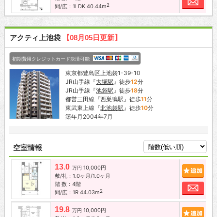
2
間/広：1LDK 40.44m
アクティ上池袋
【08月05日更新】
初期費用クレジットカード決済可能
東京都豊島区上池袋1-39-10
JR山手線『
大塚駅
』徒歩
12
分
JR山手線『
池袋駅
』徒歩
18
分
都営三田線『
西巣鴨駅
』徒歩
11
分
東武東上線『
北池袋駅
』徒歩
10
分
築年月2004年7月
空室情報
13.0
10,000円
追加
万円
敷/礼：1.0ヶ月/1.0ヶ月
階 数：4階
お問
2
間/広：1R 44.03m
19.8
10,000円
追加
万円