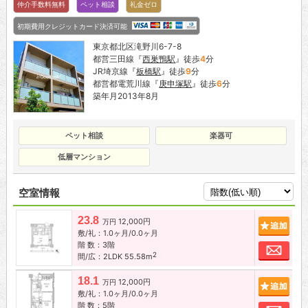
仲介手数料無料
ペット相談
礼金ゼロ
初期費用クレジットカード決済可能
東京都北区滝野川6-7-8
都営三田線『
西巣鴨駅
』徒歩
4
分
JR埼京線『
板橋駅
』徒歩
9
分
都営都電荒川線『
庚申塚駅
』徒歩
6
分
築年月2013年8月
ペット相談
楽器可
低層マンション
空室情報
23.8
12,000円
追加
万円
敷/礼：1.0ヶ月/0.0ヶ月
階 数：3階
お問
2
間/広：2LDK 55.58m
18.1
12,000円
追加
万円
敷/礼：1.0ヶ月/0.0ヶ月
階 数：5階
お問