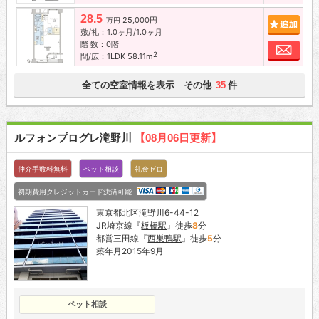
28.5
25,000円
追加
万円
敷/礼：1.0ヶ月/1.0ヶ月
階 数：0階
お問
2
間/広：1LDK 58.11m
全ての空室情報を表示 その他
件
35
ルフォンプログレ滝野川
【08月06日更新】
仲介手数料無料
ペット相談
礼金ゼロ
初期費用クレジットカード決済可能
東京都北区滝野川6-44-12
JR埼京線『
板橋駅
』徒歩
8
分
都営三田線『
西巣鴨駅
』徒歩
5
分
築年月2015年9月
ペット相談