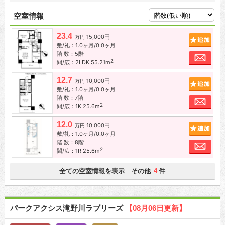
空室情報
23.4
15,000円
追加
万円
敷/礼：1.0ヶ月/0.0ヶ月
階 数：5階
お問
2
間/広：2LDK 55.21m
12.7
10,000円
追加
万円
敷/礼：1.0ヶ月/0.0ヶ月
階 数：7階
お問
2
間/広：1K 25.6m
12.0
10,000円
追加
万円
敷/礼：1.0ヶ月/0.0ヶ月
階 数：8階
お問
2
間/広：1R 25.6m
全ての空室情報を表示 その他
件
4
パークアクシス滝野川ラブリーズ
【08月06日更新】