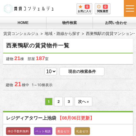
0
0
tog
お気に入り
閲覧履歴
me
HOME
物件検索
お問い合わせ
賃貸コンシェルジュ
地域・路線から探す
西巣鴨駅の賃貸マンション
西巣鴨駅の賃貸物件一覧
21
187
建物
棟 部屋
室
現在の検索条件
21
建物
棟中 1～10棟表示
1
2
3
次へ »
レジディアタワー上池袋
【08月06日更新】
仲介手数料無料
ペット相談
敷金ゼロ
礼金ゼロ