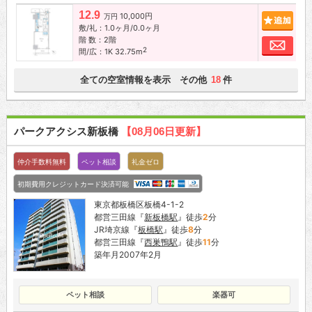
12.9
10,000円
追加
万円
敷/礼：1.0ヶ月/0.0ヶ月
階 数：2階
お問
2
間/広：1K 32.75m
全ての空室情報を表示 その他
件
18
パークアクシス新板橋
【08月06日更新】
仲介手数料無料
ペット相談
礼金ゼロ
初期費用クレジットカード決済可能
東京都板橋区板橋4-1-2
都営三田線『
新板橋駅
』徒歩
2
分
JR埼京線『
板橋駅
』徒歩
8
分
都営三田線『
西巣鴨駅
』徒歩
11
分
築年月2007年2月
ペット相談
楽器可