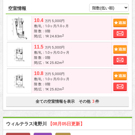
空室情報
10.4
5,000円
追加
万円
敷/礼：1.0ヶ月/1.0ヶ月
階 数：0階
お問
2
間/広：1R 24.63m
11.5
5,000円
追加
万円
敷/礼：1.0ヶ月/0.0ヶ月
階 数：0階
お問
2
間/広：1K 25.62m
10.8
5,000円
追加
万円
敷/礼：1.0ヶ月/0.0ヶ月
階 数：0階
お問
2
間/広：1K 25.62m
全ての空室情報を表示 その他
件
3
ウィルテラス滝野川
【08月05日更新】