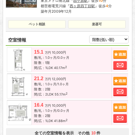
東京メトロ南北線『
西ケ原駅
』徒歩
10
分
都営都電荒川線『
西ヶ原四丁目駅
』徒歩
4
分
築年月2009年12月
ペット相談
楽器可
空室情報
15.1
10,000円
追加
万円
敷/礼：1.0ヶ月/0.0ヶ月
階 数：1階
お問
2
間/広：1LDK 40.17m
21.2
12,000円
追加
万円
敷/礼：1.0ヶ月/1.0ヶ月
階 数：2階
お問
2
間/広：2LDK 55.17m
16.4
10,000円
追加
万円
敷/礼：1.0ヶ月/0.0ヶ月
階 数：2階
お問
2
間/広：1LDK 41.88m
全ての空室情報を表示 その他
件
10