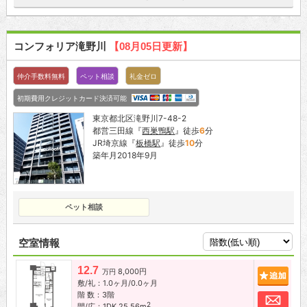
コンフォリア滝野川
【08月05日更新】
仲介手数料無料
ペット相談
礼金ゼロ
初期費用クレジットカード決済可能
東京都北区滝野川7-48-2
都営三田線『
西巣鴨駅
』徒歩
6
分
JR埼京線『
板橋駅
』徒歩
10
分
築年月2018年9月
ペット相談
空室情報
12.7
8,000円
追加
万円
敷/礼：1.0ヶ月/0.0ヶ月
階 数：3階
お問
2
間/広：1DK 25.56m