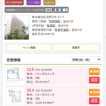
仲介手数料無料
ペット相談
礼金ゼロ
初期費用クレジットカード決済可能
東京都北区滝野川6-21-7
都営三田線『
西巣鴨駅
』徒歩
4
分
JR埼京線『
板橋駅
』徒歩
9
分
都営都電荒川線『
新庚申塚駅
』徒歩
8
分
築年月2014年1月
ペット相談
楽器可
空室情報
12.6
10,000円
追加
万円
敷/礼：1.0ヶ月/0.0ヶ月
階 数：2階
お問
2
間/広：1R 29.12m
26.4
15,000円
追加
万円
敷/礼：1.0ヶ月/0.0ヶ月
階 数：2階
お問
2
間/広：2LDK 64.68m