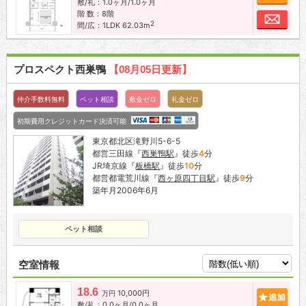
敷/礼：1.0ヶ月/1.0ヶ月
階 数：8階
お問
2
間/広：1LDK 62.03m
プロスペクト西巣鴨
【08月05日更新】
仲介手数料無料
ペット相談
敷金ゼロ
礼金ゼロ
初期費用クレジットカード決済可能
東京都北区滝野川5-6-5
都営三田線『
西巣鴨駅
』徒歩
4
分
JR埼京線『
板橋駅
』徒歩
10
分
都営都電荒川線『
西ヶ原四丁目駅
』徒歩
9
分
築年月2006年6月
ペット相談
空室情報
18.6
10,000円
追加
万円
敷/礼：0.0ヶ月/0.0ヶ月