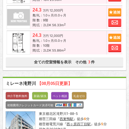
24.3
12,000円
追加
万円
敷/礼：1.0ヶ月/0.0ヶ月
階 数：9階
お問
2
間/広：2LDK 56.33m
24.3
12,000円
追加
万円
敷/礼：1.0ヶ月/0.0ヶ月
階 数：10階
お問
2
間/広：2LDK 55.86m
全ての空室情報を表示 その他
件
3
ミレーネ滝野川
【08月05日更新】
仲介手数料無料
新築/築浅
ペット相談
礼金ゼロ
初期費用クレジットカード決済可能
東京都北区滝野川1-88-5
都営三田線『
西巣鴨駅
』徒歩
6
分
都営都電荒川線『
西ヶ原四丁目駅
』徒歩
5
分