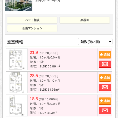
築年月2026年1月
ペット相談
楽器可
低層マンション
空室情報
21.9
20,000円
追加
万円
敷/礼：1.0ヶ月/0.0ヶ月
階 数：1階
お問
2
間/広：2LDK 55.86m
28.5
20,000円
追加
万円
敷/礼：1.0ヶ月/1.0ヶ月
階 数：1階
お問
2
間/広：3LDK 61.96m
18.5
15,000円
追加
万円
敷/礼：1.0ヶ月/0.0ヶ月
階 数：1階
お問
2
間/広：1LDK 41.3m