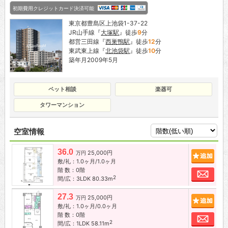
初期費用クレジットカード決済可能
東京都豊島区上池袋1-37-22
JR山手線『
大塚駅
』徒歩
9
分
都営三田線『
西巣鴨駅
』徒歩
12
分
東武東上線『
北池袋駅
』徒歩
10
分
築年月2009年5月
ペット相談
楽器可
タワーマンション
空室情報
36.0
25,000円
追加
万円
敷/礼：1.0ヶ月/1.0ヶ月
階 数：0階
お問
2
間/広：3LDK 80.33m
27.3
25,000円
追加
万円
敷/礼：1.0ヶ月/0.0ヶ月
階 数：0階
お問
2
間/広：1LDK 58.11m