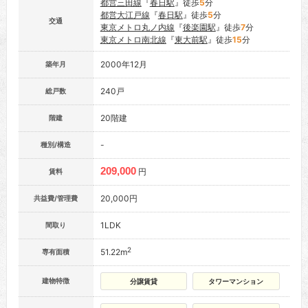
都営三田線
『
春日駅
』徒歩
5
分
都営大江戸線
『
春日駅
』徒歩
5
分
交通
東京メトロ丸ノ内線
『
後楽園駅
』徒歩
7
分
東京メトロ南北線
『
東大前駅
』徒歩
15
分
2000年12月
築年月
240戸
総戸数
20階建
階建
-
種別/構造
209,000
円
賃料
20,000円
共益費/管理費
1LDK
間取り
2
51.22m
専有面積
建物特徴
分譲賃貸
タワーマンション