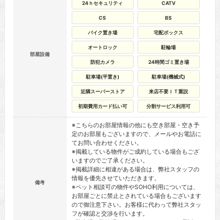
24ｈセキュリティ
CATV
CS
BS
バイク置き場
宅配ボックス
オートロック
駐輪場
部屋設備
防犯カメラ
24時間ゴミ置き場
駐車場(平置き)
駐車場(機械式)
近隣スーパーストア
来店不要ＩＴ重説
初期費用カード払い可
分割サービス利用可
※こちらのお部屋情報の他にも空き部屋・空き予
定のお部屋もございますので、メールやお電話に
てお問い合わせください。
※掲載している物件がご成約している場合もござ
いますのでご了承ください。
※掲載詳細に相違がある場合は、弊社スタッフの
情報を優先させていただきます。
備考
※ペット相談可の物件やSOHO利用については、
お部屋ごとに禁止とされている場合もございます
ので御注意下さい。お客様に代わって弊社スタッ
フが確認と交渉を行います。