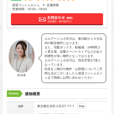
賃貸コンシェルジュ
店舗情報
営業時間：10:00～19:00
エルアージュ小石川は、春日駅から５分以
内の駅近物件になります。
また、宅配ボックス、駐輪場、24時間ゴ
ミ置き場、近隣スーパーストアなどがあり
利便性が良い物件となっております。
エルアージュ小石川は、現在空室が1室と
なっています。
内見をご検討や物件・お部屋についてご不
明な点がございましたら賃貸コンシェルジ
担当者
ュまで気軽にお問い合わせください
建物概要
Outline
東京都文京区小石川1-17-1
Map
住所