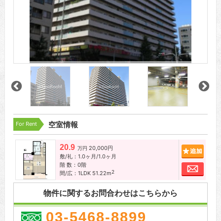
For Rent
空室情報
20.9
20,000円
追加
万円
敷/礼：1.0ヶ月/1.0ヶ月
階 数：0階
お問
2
間/広：1LDK 51.22m
物件に関するお問合わせはこちらから
03-5468-8899