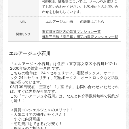
※駐車場、駐輪場については、メールやお電話に
てお問い合わせください。お客様からのお問い合
わせをお待ちしています。
「エルアージュ小石川」の詳細はこちら
URL
東京都文京区内の賃貸マンション一覧
関連リンク
都営三田線「春日駅」周辺の賃貸マンション一覧
エルアージュ小石川
「エルアージュ小石川」は住所（東京都文京区小石川1-17-1）
2000年築の賃貸 一戸建 です。
こちらの物件は、24ｈセキュリティ、宅配ボックス、オートロ
ック 24ｈセキュリティ、宅配ボックス、オートロックなどの設
備が揃っています。
08月09日現在、空室が「1」室です。お問い合わせいただけれ
ば、すぐに内見が可能です。
この『エルアージュ小石川』は、なんと仲介手数料無料で契約が
可能！！
＜賃貸コンシェルジュ＞のメリット！
・人気エリアの物件がたくさん！
・すぐに内見可能！
・初期費用をできるだけ安く！
・保証人のご相談も！