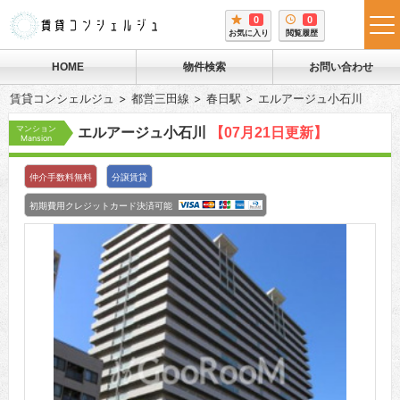
0
0
tog
お気に入り
閲覧履歴
me
HOME
物件検索
お問い合わせ
賃貸コンシェルジュ
都営三田線
春日駅
エルアージュ小石川
マンション
エルアージュ小石川
【07月21日更新】
Mansion
仲介手数料無料
分譲賃貸
初期費用クレジットカード決済可能