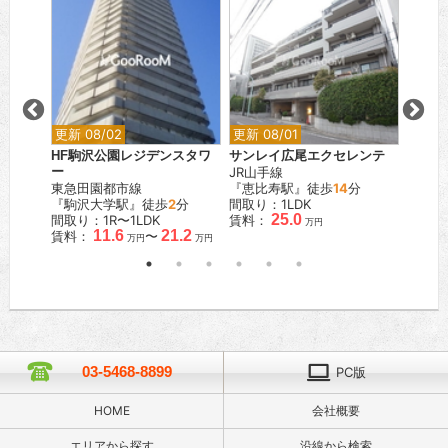
更新 08/02
更新 08/01
更新 0
黒
HF駒沢公園レジデンスタワ
サンレイ広尾エクセレンテ
藤和シ
ー
JR山手線
JR山
東急田園都市線
『恵比寿駅』徒歩
14
分
『田町
『駒沢大学駅』徒歩
2
分
間取り：1LDK
間取り
25.0
間取り：1R〜1LDK
賃料：
賃料：
万円
11.6
21.2
賃料：
〜
万円
万円
03-5468-8899
PC版
HOME
会社概要
エリアから探す
沿線から検索