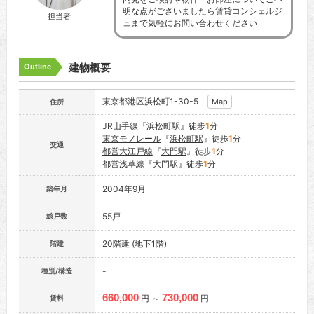
明な点がございましたら賃貸コンシェルジ
担当者
ュまで気軽にお問い合わせください
建物概要
Outline
東京都港区浜松町1-30-5
Map
住所
JR山手線
『
浜松町駅
』徒歩
1
分
東京モノレール
『
浜松町駅
』徒歩
1
分
交通
都営大江戸線
『
大門駅
』徒歩
1
分
都営浅草線
『
大門駅
』徒歩
1
分
2004年9月
築年月
55戸
総戸数
20階建 (地下1階)
階建
-
種別/構造
660,000
730,000
円 ～
円
賃料