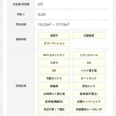
0円
共益費/管理費
2LDK
間取り
2
2
115.22m
～ 117.75m
専有面積
楽器可
分譲賃貸
建物特徴
タワーマンション
24ｈセキュリティ
トランクルーム
CATV
CS
BS
バイク置き場
宅配ボックス
オートロック
部屋設備
駐輪場
防犯カメラ
24時間ゴミ置き場
駐車場(平置き)
駐車場(機械式)
近隣スーパーストア
来店不要ＩＴ重説
初期費用カード払い可