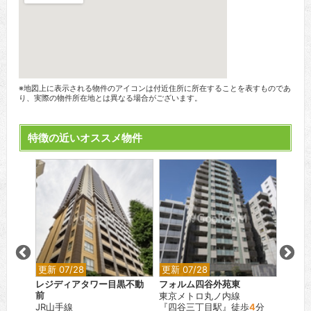
※地図上に表示される物件のアイコンは付近住所に所在することを表すものであ
り、実際の物件所在地とは異なる場合がございます。
特徴の近いオススメ物件
更新 07/28
更新 07/28
更新 0
レジディアタワー目黒不動
フォルム四谷外苑東
ブラン
前
東京メトロ丸ノ内線
JR山
分
JR山手線
『四谷三丁目駅』徒歩
4
分
『駒込