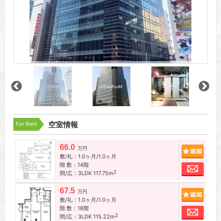
For Rent
空室情報
66.0
追加
万円
敷/礼：1.0ヶ月/1.0ヶ月
階 数：14階
お問
2
間/広：3LDK 117.75m
67.5
追加
万円
敷/礼：1.0ヶ月/1.0ヶ月
階 数：18階
お問
2
間/広：3LDK 115.22m