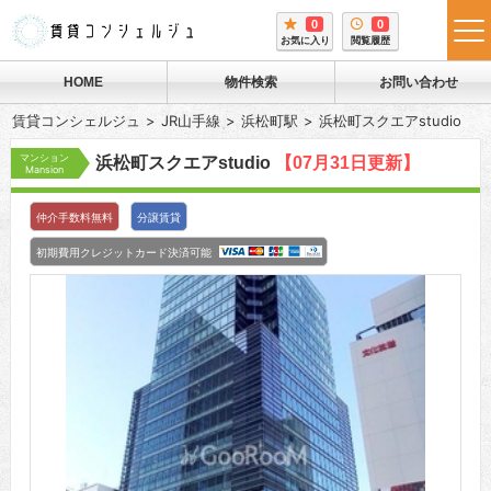
0
0
tog
お気に入り
閲覧履歴
me
HOME
物件検索
お問い合わせ
賃貸コンシェルジュ
JR山手線
浜松町駅
浜松町スクエアstudio
マンション
浜松町スクエアstudio
【07月31日更新】
Mansion
仲介手数料無料
分譲賃貸
初期費用クレジットカード決済可能