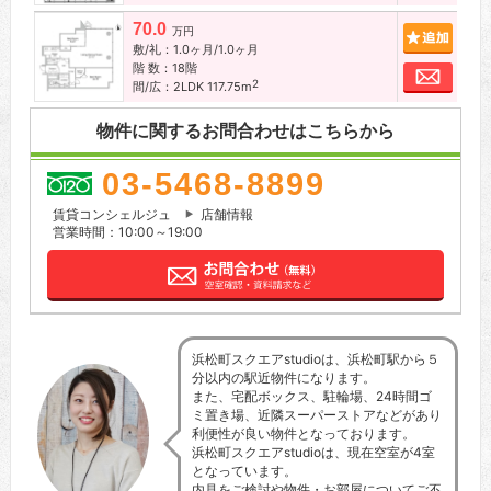
70.0
追加
万円
敷/礼：1.0ヶ月/1.0ヶ月
階 数：18階
お問
2
間/広：2LDK 117.75m
物件に関するお問合わせはこちらから
03-5468-8899
賃貸コンシェルジュ
店舗情報
営業時間：10:00～19:00
浜松町スクエアstudioは、浜松町駅から５
分以内の駅近物件になります。
また、宅配ボックス、駐輪場、24時間ゴ
ミ置き場、近隣スーパーストアなどがあり
利便性が良い物件となっております。
浜松町スクエアstudioは、現在空室が4室
となっています。
内見をご検討や物件・お部屋についてご不