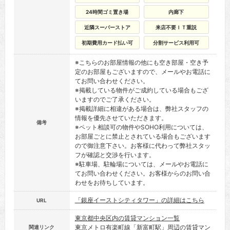
24時間ゴミ置き場
内廊下
近隣スーパーストア
来店不要ＩＴ重説
初期費用カード払い可
分割サービス利用可
※こちらのお部屋情報の他にも空き部屋・空き予
定のお部屋もございますので、メールやお電話に
てお問い合わせください。
※掲載している物件がご成約している場合もござ
いますのでご了承ください。
※掲載詳細に相違がある場合は、弊社スタッフの
情報を優先させていただきます。
備考
※ペット相談可の物件やSOHO利用については、
お部屋ごとに禁止とされている場合もございます
ので御注意下さい。お客様に代わって弊社スタッ
フが確認と交渉を行います。
※駐車場、駐輪場については、メールやお電話に
てお問い合わせください。お客様からのお問い合
わせをお待ちしています。
「銀座イーストシティタワー」の詳細はこちら
URL
東京都中央区内の賃貸マンション一覧
東京メトロ有楽町線「新富町駅」周辺の賃貸マン
関連リンク