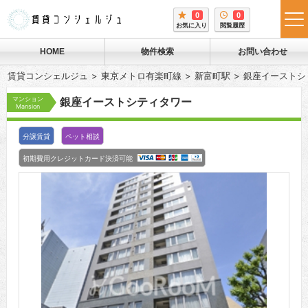
0
0
tog
お気に入り
閲覧履歴
me
HOME
物件検索
お問い合わせ
賃貸コンシェルジュ
東京メトロ有楽町線
新富町駅
銀座イーストシ
マンション
銀座イーストシティタワー
Mansion
分譲賃貸
ペット相談
初期費用クレジットカード決済可能