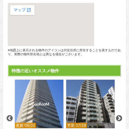
※地図上に表示される物件のアイコンは付近住所に所在することを表すものであ
り、実際の物件所在地とは異なる場合がございます。
特徴の近いオススメ物件
更新 08/02
更新 07/28
更新 0