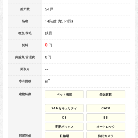
54戸
総戸数
14階建 (地下1階)
階建
鉄骨
種別/構造
0
円
賃料
0円
共益費/管理費
--
間取り
2
m
専有面積
建物特徴
ペット相談
分譲賃貸
24ｈセキュリティ
CATV
CS
BS
宅配ボックス
オートロック
部屋設備
駐輪場
防犯カメラ