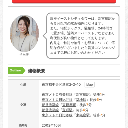
銀座イーストシティタワーは、新富町駅か
ら５分以内の駅近物件になります。
また、宅配ボックス、駐輪場、24時間ゴ
ミ置き場、近隣スーパーストアなどがあり
利便性が良い物件となっております。
内見をご検討や物件・お部屋についてご不
明な点がございましたら賃貸コンシェルジ
ュまで気軽にお問い合わせください
担当者
建物概要
Outline
東京都中央区新富2-3-10
Map
住所
東京メトロ有楽町線
『
新富町駅
』徒歩
1
分
東京メトロ日比谷線
『
築地駅
』徒歩
5
分
都営浅草線
『
東銀座駅
』徒歩
7
分
交通
都営浅草線
『
宝町駅
』徒歩
6
分
東京メトロ日比谷線
『
東銀座駅
』徒歩
7
分
2002年10月
築年月