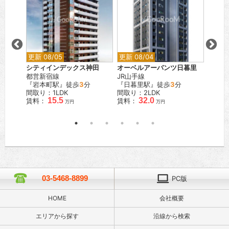
更新 08/05
更新 08/04
更新 0
ウッド
シティインデックス神田
オーベルアーバンツ日暮里
ディー
都営新宿線
JR山手線
都営大
分
『岩本町駅』徒歩
3
分
『日暮里駅』徒歩
3
分
『新御
間取り：1LDK
間取り：2LDK
間取り
15.5
32.0
賃料：
賃料：
賃料：
万円
万円
03-5468-8899
PC版
HOME
会社概要
エリアから探す
沿線から検索