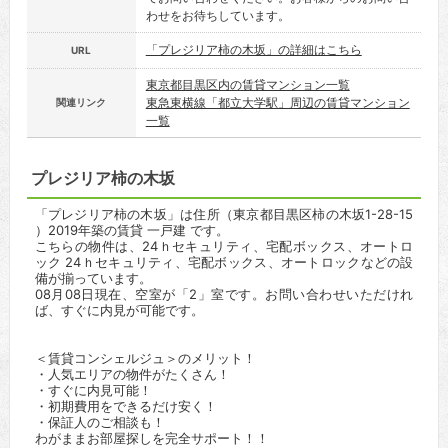
わせをお待ちしています。
「プレジリア柿の木坂」の詳細はこちら
URL
東京都目黒区内の賃貸マンション一覧
東急東横線「都立大学駅」周辺の賃貸マンション
関連リンク
一覧
プレジリア柿の木坂
「プレジリア柿の木坂」は住所（東京都目黒区柿の木坂1-28-15
）2019年築の賃貸 一戸建 です。
こちらの物件は、24ｈセキュリティ、宅配ボックス、オートロ
ック 24ｈセキュリティ、宅配ボックス、オートロックなどの設
備が揃っています。
08月08日現在、空室が「2」室です。お問い合わせいただけれ
ば、すぐに内見が可能です。
＜賃貸コンシェルジュ＞のメリット！
・人気エリアの物件がたくさん！
・すぐに内見可能！
・初期費用をできるだけ安く！
・保証人のご相談も！
わがままお部屋探しを完全サポート！！