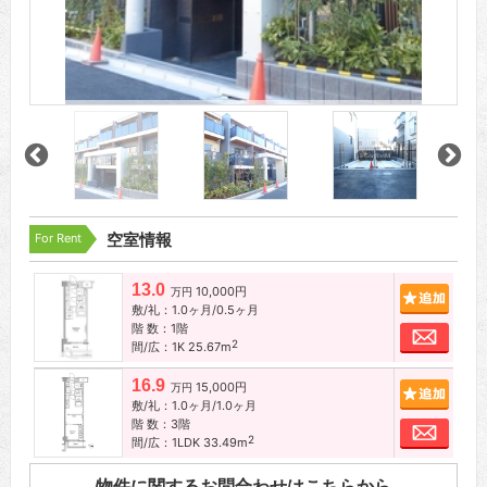
For Rent
空室情報
13.0
10,000円
追加
万円
敷/礼：1.0ヶ月/0.5ヶ月
階 数：1階
お問
2
間/広：1K 25.67m
16.9
15,000円
追加
万円
敷/礼：1.0ヶ月/1.0ヶ月
階 数：3階
お問
2
間/広：1LDK 33.49m
物件に関するお問合わせはこちらから