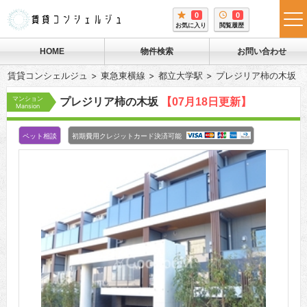
0
0
tog
お気に入り
閲覧履歴
me
HOME
物件検索
お問い合わせ
賃貸コンシェルジュ
東急東横線
都立大学駅
プレジリア柿の木坂
マンション
プレジリア柿の木坂
【07月18日更新】
Mansion
ペット相談
初期費用クレジットカード決済可能