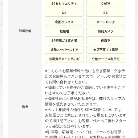
24ｈセキュリティ
CATV
CS
BS
宅配ボックス
オートロック
部屋設備
駐輪場
防犯カメラ
24時間ゴミ置き場
内廊下
近隣スーパーストア
来店不要ＩＴ重説
初期費用カード払い可
分割サービス利用可
※こちらのお部屋情報の他にも空き部屋・空き予
定のお部屋もございますので、メールやお電話に
てお問い合わせください。
※掲載している物件がご成約している場合もござ
いますのでご了承ください。
※掲載詳細に相違がある場合は、弊社スタッフの
情報を優先させていただきます。
備考
※ペット相談可の物件やSOHO利用については、
お部屋ごとに禁止とされている場合もございます
ので御注意下さい。お客様に代わって弊社スタッ
フが確認と交渉を行います。
※駐車場、駐輪場については、メールやお電話に
てお問い合わせください。お客様からのお問い合