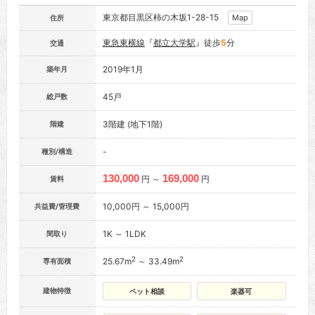
東京都目黒区柿の木坂1-28-15
Map
住所
東急東横線
『
都立大学駅
』徒歩
5
分
交通
2019年1月
築年月
45戸
総戸数
3階建 (地下1階)
階建
-
種別/構造
130,000
169,000
円 ～
円
賃料
10,000円 ～ 15,000円
共益費/管理費
1K ～ 1LDK
間取り
2
2
25.67m
～ 33.49m
専有面積
建物特徴
ペット相談
楽器可