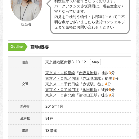
利便性が良い物件となっております。
パークアクシス赤坂見附は、現在空室が7
室となっています。
内見をご検討や物件・お部屋についてご不
明な点がございましたら賃貸コンシェルジ
担当者
ュまで気軽にお問い合わせください
建物概要
Outline
東京都港区赤坂3-10-12
Map
住所
東京メトロ銀座線
『
赤坂見附駅
』徒歩
3
分
東京メトロ丸ノ内線
『
赤坂見附駅
』徒歩
3
分
東京メトロ千代田線
『
赤坂駅
』徒歩
4
分
交通
東京メトロ半蔵門線
『
永田町駅
』徒歩
5
分
東京メトロ南北線
『
溜池山王駅
』徒歩
9
分
2015年1月
築年月
91戸
総戸数
13階建
階建