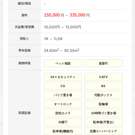
-
種別/構造
155,000
335,000
円 ～
円
賃料
10,000円 ～ 15,000円
共益費/管理費
1R ～ 1LDK
間取り
2
2
24.63m
～ 50.30m
専有面積
建物特徴
ペット相談
楽器可
24ｈセキュリティ
CATV
CS
BS
バイク置き場
宅配ボックス
オートロック
駐輪場
部屋設備
防犯カメラ
24時間ゴミ置き場
内廊下
駐車場(平置き)
駐車場(機械式)
近隣スーパーストア