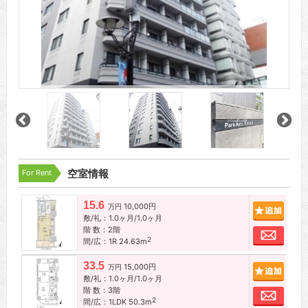
For Rent
空室情報
15.6
10,000円
追加
万円
敷/礼：1.0ヶ月/1.0ヶ月
階 数：2階
お問
2
間/広：1R 24.63m
33.5
15,000円
追加
万円
敷/礼：1.0ヶ月/1.0ヶ月
階 数：3階
お問
2
間/広：1LDK 50.3m