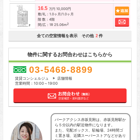
16.5
10,000円
追加
万円
敷/礼：1.0ヶ月/1.0ヶ月
階 数：4階
お問
2
間/広：1R 25.06m
全ての空室情報を表示 その他
件
2
物件に関するお問合わせはこちらから
03-5468-8899
賃貸コンシェルジュ
店舗情報
営業時間：10:00～19:00
パークアクシス赤坂見附は、赤坂見附駅か
ら５分以内の駅近物件になります。
また、宅配ボックス、駐輪場、24時間ゴ
ミ置き場、近隣スーパーストアなどがあり