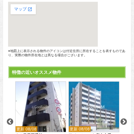
※地図上に表示される物件のアイコンは付近住所に所在することを表すものであ
り、実際の物件所在地とは異なる場合がございます。
特徴の近いオススメ物件
更新 08/08
更新 08/08
更新 0