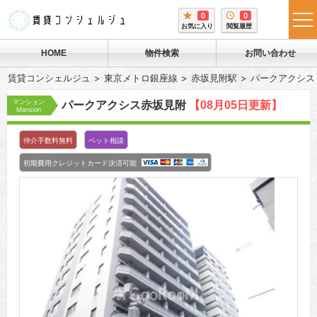
0
0
tog
お気に入り
閲覧履歴
me
HOME
物件検索
お問い合わせ
賃貸コンシェルジュ
東京メトロ銀座線
赤坂見附駅
パークアクシス
マンション
パークアクシス赤坂見附
【08月05日更新】
Mansion
仲介手数料無料
ペット相談
初期費用クレジットカード決済可能