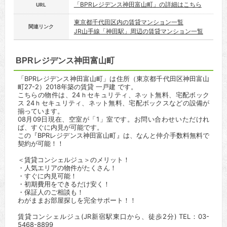
「BPRレジデンス神田富山町」の詳細はこちら
URL
東京都千代田区内の賃貸マンション一覧
関連リンク
JR山手線「神田駅」周辺の賃貸マンション一覧
BPRレジデンス神田富山町
「BPRレジデンス神田富山町」は住所（東京都千代田区神田富山
町27-2）2018年築の賃貸 一戸建 です。
こちらの物件は、24ｈセキュリティ、ネット無料、宅配ボック
ス 24ｈセキュリティ、ネット無料、宅配ボックスなどの設備が
揃っています。
08月09日現在、空室が「1」室です。お問い合わせいただけれ
ば、すぐに内見が可能です。
この『BPRレジデンス神田富山町』は、なんと仲介手数料無料で
契約が可能！！
＜賃貸コンシェルジュ＞のメリット！
・人気エリアの物件がたくさん！
・すぐに内見可能！
・初期費用をできるだけ安く！
・保証人のご相談も！
わがままお部屋探しを完全サポート！！
賃貸コンシェルジュ(JR新宿駅東口から、徒歩2分) TEL：03-
5468-8899