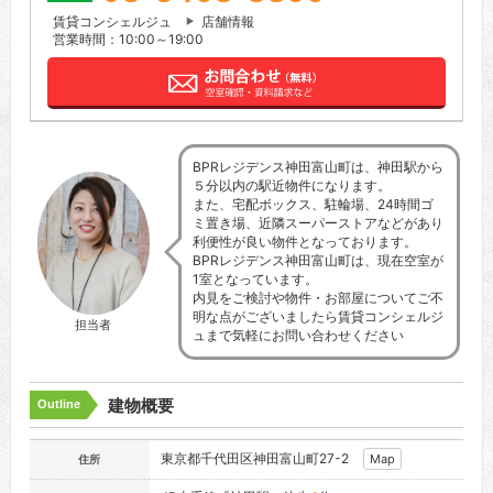
賃貸コンシェルジュ
店舗情報
営業時間：10:00～19:00
BPRレジデンス神田富山町は、神田駅から
５分以内の駅近物件になります。
また、宅配ボックス、駐輪場、24時間ゴ
ミ置き場、近隣スーパーストアなどがあり
利便性が良い物件となっております。
BPRレジデンス神田富山町は、現在空室が
1室となっています。
内見をご検討や物件・お部屋についてご不
明な点がございましたら賃貸コンシェルジ
担当者
ュまで気軽にお問い合わせください
建物概要
Outline
東京都千代田区神田富山町27-2
Map
住所