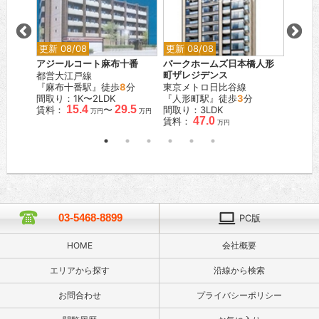
更新 08/08
更新 08/08
更新 0
アジールコート麻布十番
パークホームズ日本橋人形
シティ
都営大江戸線
町ザレジデンス
都営新
『麻布十番駅』徒歩
8
分
東京メトロ日比谷線
『岩本
間取り：1K〜2LDK
『人形町駅』徒歩
3
分
間取り
.9
15.4
29.5
賃料：
〜
間取り：3LDK
賃料：
万円
万円
万円
47.0
賃料：
万円
03-5468-8899
PC版
HOME
会社概要
エリアから探す
沿線から検索
お問合わせ
プライバシーポリシー