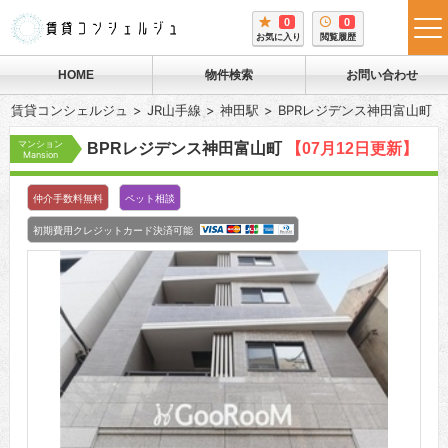
0
0
tog
お気に入り
閲覧履歴
me
HOME
物件検索
お問い合わせ
賃貸コンシェルジュ
JR山手線
神田駅
BPRレジデンス神田富山町
マンション
BPRレジデンス神田富山町
【07月12日更新】
Mansion
仲介手数料無料
ペット相談
初期費用クレジットカード決済可能