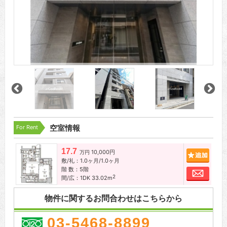
For Rent
空室情報
17.7
10,000円
追加
万円
敷/礼：1.0ヶ月/1.0ヶ月
階 数：5階
お問
2
間/広：1DK 33.02m
物件に関するお問合わせはこちらから
03-5468-8899