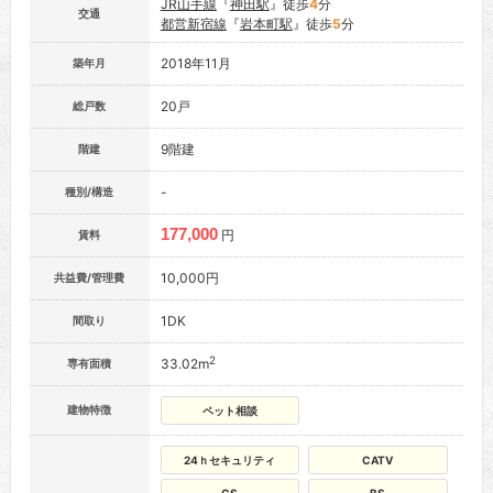
JR山手線
『
神田駅
』徒歩
4
分
交通
都営新宿線
『
岩本町駅
』徒歩
5
分
2018年11月
築年月
20戸
総戸数
9階建
階建
-
種別/構造
177,000
円
賃料
10,000円
共益費/管理費
1DK
間取り
2
33.02m
専有面積
建物特徴
ペット相談
24ｈセキュリティ
CATV