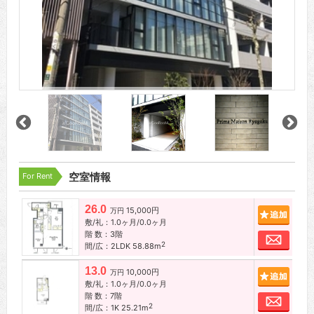
For Rent
空室情報
26.0
15,000円
追加
万円
敷/礼：1.0ヶ月/0.0ヶ月
階 数：3階
お問
2
間/広：2LDK 58.88m
13.0
10,000円
追加
万円
敷/礼：1.0ヶ月/0.0ヶ月
階 数：7階
お問
2
間/広：1K 25.21m