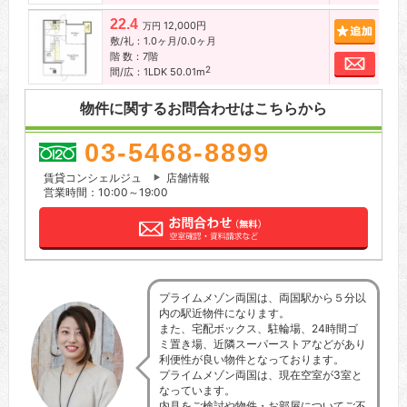
22.4
12,000円
追加
万円
敷/礼：1.0ヶ月/0.0ヶ月
階 数：7階
お問
2
間/広：1LDK 50.01m
物件に関するお問合わせはこちらから
03-5468-8899
賃貸コンシェルジュ
店舗情報
営業時間：10:00～19:00
プライムメゾン両国は、両国駅から５分以
内の駅近物件になります。
また、宅配ボックス、駐輪場、24時間ゴ
ミ置き場、近隣スーパーストアなどがあり
利便性が良い物件となっております。
プライムメゾン両国は、現在空室が3室と
なっています。
内見をご検討や物件・お部屋についてご不