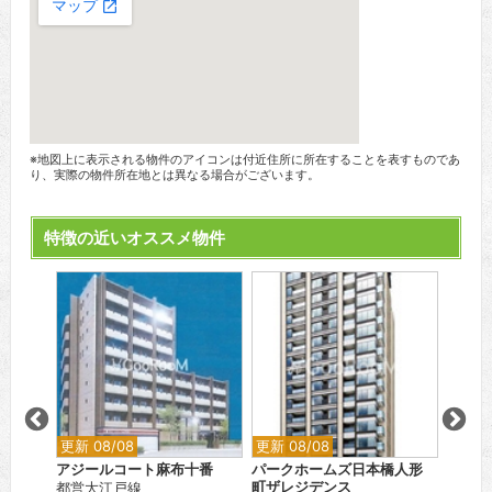
※地図上に表示される物件のアイコンは付近住所に所在することを表すものであ
り、実際の物件所在地とは異なる場合がございます。
特徴の近いオススメ物件
更新 08/08
更新 08/08
更新 0
アジールコート麻布十番
パークホームズ日本橋人形
シティ
都営大江戸線
町ザレジデンス
都営新