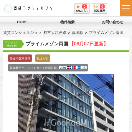
0
0
tog
お気に入り
閲覧履歴
me
HOME
物件検索
お問い合わせ
賃貸コンシェルジュ
都営大江戸線
両国駅
プライムメゾン両国
マンション
プライムメゾン両国
【08月07日更新】
Mansion
仲介手数料無料
礼金ゼロ
初期費用クレジットカード決済可能