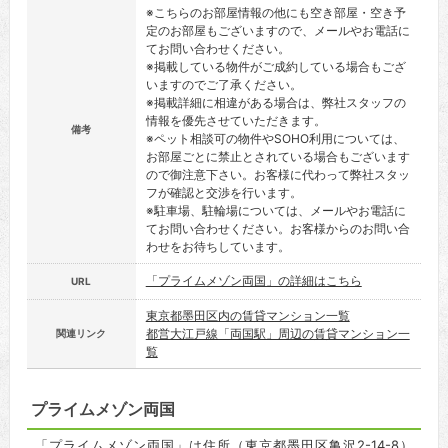
※こちらのお部屋情報の他にも空き部屋・空き予
定のお部屋もございますので、メールやお電話に
てお問い合わせください。
※掲載している物件がご成約している場合もござ
いますのでご了承ください。
※掲載詳細に相違がある場合は、弊社スタッフの
情報を優先させていただきます。
備考
※ペット相談可の物件やSOHO利用については、
お部屋ごとに禁止とされている場合もございます
ので御注意下さい。お客様に代わって弊社スタッ
フが確認と交渉を行います。
※駐車場、駐輪場については、メールやお電話に
てお問い合わせください。お客様からのお問い合
わせをお待ちしています。
「プライムメゾン両国」の詳細はこちら
URL
東京都墨田区内の賃貸マンション一覧
都営大江戸線「両国駅」周辺の賃貸マンション一
関連リンク
覧
プライムメゾン両国
「プライムメゾン両国」は住所（東京都墨田区亀沢2-14-8）