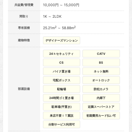
10,000円 ～ 15,000円
共益費/管理費
1K ～ 2LDK
間取り
2
2
25.21m
～ 58.88m
専有面積
建物特徴
デザイナーズマンション
24ｈセキュリティ
CATV
CS
BS
バイク置き場
ネット無料
宅配ボックス
オートロック
部屋設備
駐輪場
防犯カメラ
24時間ゴミ置き場
内廊下
駐車場(平置き)
近隣スーパーストア
来店不要ＩＴ重説
初期費用カード払い可
分割サービス利用可