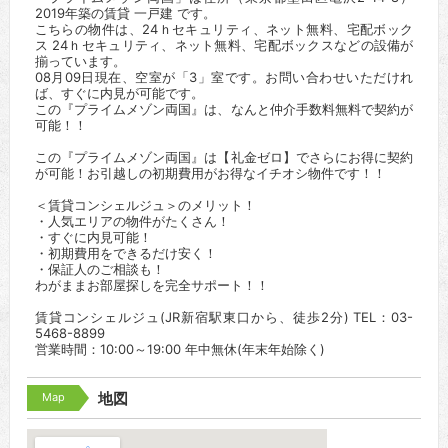
2019年築の賃貸 一戸建 です。
こちらの物件は、24ｈセキュリティ、ネット無料、宅配ボック
ス 24ｈセキュリティ、ネット無料、宅配ボックスなどの設備が
揃っています。
08月09日現在、空室が「3」室です。お問い合わせいただけれ
ば、すぐに内見が可能です。
この『プライムメゾン両国』は、なんと仲介手数料無料で契約が
可能！！
この『プライムメゾン両国』は【礼金ゼロ】でさらにお得に契約
が可能！お引越しの初期費用がお得なイチオシ物件です！！
＜賃貸コンシェルジュ＞のメリット！
・人気エリアの物件がたくさん！
・すぐに内見可能！
・初期費用をできるだけ安く！
・保証人のご相談も！
わがままお部屋探しを完全サポート！！
賃貸コンシェルジュ(JR新宿駅東口から、徒歩2分) TEL：03-
5468-8899
営業時間：10:00～19:00 年中無休(年末年始除く)
Map
地図