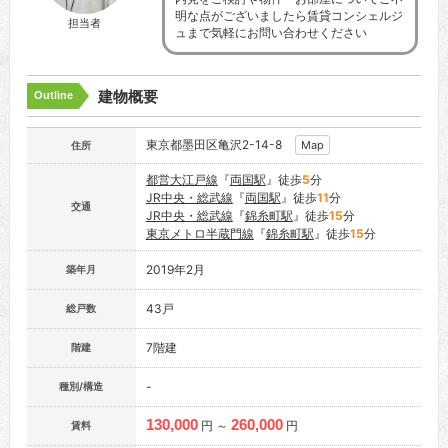
明な点がございましたら賃貸コンシェルジ
担当者
ュまで気軽にお問い合わせください
建物概要
Outline
東京都墨田区亀沢2-14-8
Map
住所
都営大江戸線
『
両国駅
』徒歩
5
分
JR中央・総武線
『
両国駅
』徒歩
11
分
交通
JR中央・総武線
『
錦糸町駅
』徒歩
15
分
東京メトロ半蔵門線
『
錦糸町駅
』徒歩
15
分
2019年2月
築年月
43戸
総戸数
7階建
階建
-
種別/構造
130,000
260,000
円 ～
円
賃料