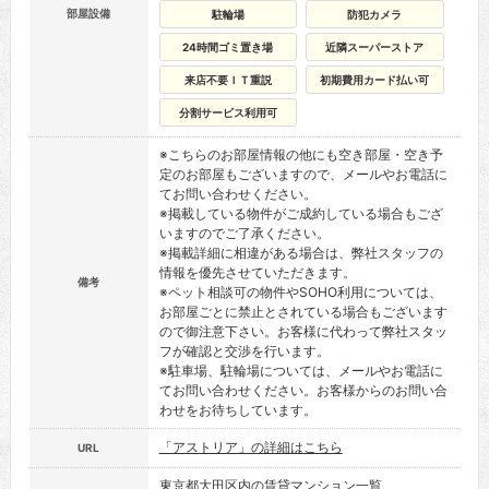
部屋設備
駐輪場
防犯カメラ
24時間ゴミ置き場
近隣スーパーストア
来店不要ＩＴ重説
初期費用カード払い可
分割サービス利用可
※こちらのお部屋情報の他にも空き部屋・空き予
定のお部屋もございますので、メールやお電話に
てお問い合わせください。
※掲載している物件がご成約している場合もござ
いますのでご了承ください。
※掲載詳細に相違がある場合は、弊社スタッフの
情報を優先させていただきます。
備考
※ペット相談可の物件やSOHO利用については、
お部屋ごとに禁止とされている場合もございます
ので御注意下さい。お客様に代わって弊社スタッ
フが確認と交渉を行います。
※駐車場、駐輪場については、メールやお電話に
てお問い合わせください。お客様からのお問い合
わせをお待ちしています。
「アストリア」の詳細はこちら
URL
東京都大田区内の賃貸マンション一覧