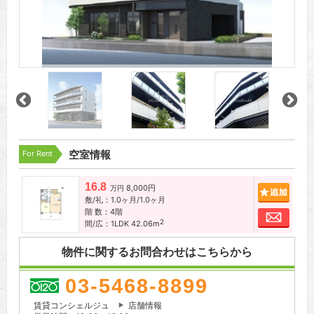
For Rent
空室情報
16.8
8,000円
追加
万円
敷/礼：1.0ヶ月/1.0ヶ月
階 数：4階
お問
2
間/広：1LDK 42.06m
物件に関するお問合わせはこちらから
03-5468-8899
賃貸コンシェルジュ
店舗情報